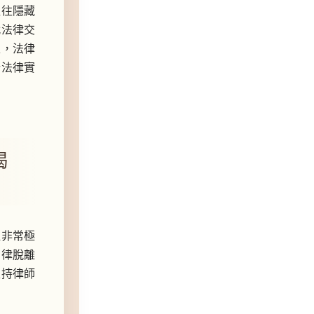
往往隱藏
代法律交
上，法律
析法律實
揭
取非常極
法律脫離
主持律師