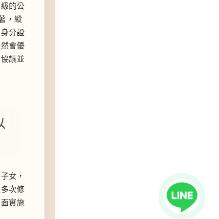
層級的公
著，縱
，身分證
依然會優
下協議並
以
的子女，
經多次修
全面實施