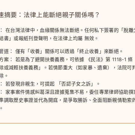
速摘要：法律上能斷絕親子關係嗎？
：
在台灣法律中，
血緣關係無法斷絕
。任何私下簽署的「脫離
結書」或報紙刊登聲明，在法律上均屬
無效
。
管道：
僅有「收養」關係可以透過「終止收養」來斷絕。
方案：
若是為了避開扶養義務，可依據
《民法》第 1118-1 條
除或減輕扶養義務」。若情節重大（如家暴、遺棄），法院可
除。
：
若發現非親生，可提起
「否認子女之訴」
。
：
家事案件情感糾葛深且證據蒐集不易，委任專業律師協助撰
準調取歷史事證並代為開庭，是爭取勝訴、全面阻斷親情勒索
。