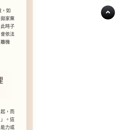
說，如
博拋家棄
，此時子
將會依法
隔離機
理
發起，而
文」。這
理能力或