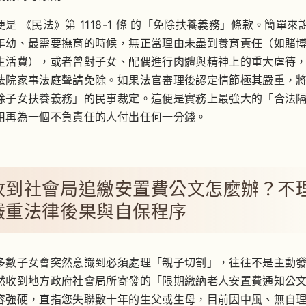
便是
《民法》第 1118-1 條
的「免除扶養義務」條款。簡單來
年幼、最需要撫育的時候，無正當理由未盡到養育責任（如賭
生活費），或者曾對子女、配偶進行肉體與精神上的重大虐待
法院家事法庭聲請免除。如果法官審理後認定情節極其嚴重，
除子女扶養義務」的民事裁定。這便是實務上最強大的「合法
用再為一個不負責任的人付出任何一分錢。
收到社會局追繳安置費公文怎麼辦？不
嚴重法律後果與自保程序
多數子女會突然意識到必須處理「親子切割」，往往不是主動
然收到地方政府社會局所寄發的「限期繳納老人安置費通知公
容強硬，直指您失聯數十年的生父或生母，目前因中風、無自