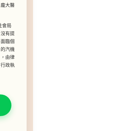
的龐大醫
社會局
也沒有提
將面臨個
下的汽機
助，由律
緩行政執