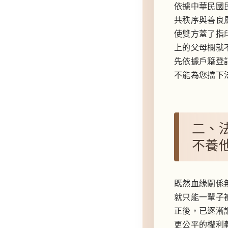
依據中華民國
共秩序與善良
使雙方蓋了指
上的父母欄就
先依據戶籍登
不能為您擋下
二、
不養
既然血緣關係
就只能一輩子
正後，已逐漸
更公平的權利