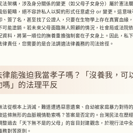
民法架構，涉及身分關係的變更（如父母子女身分）屬於憲法
風俗範疇，絕不容許私人以契約形式任意處分 or 變更。這意味
印、簽了名，甚至找了公證人，只要在生物學上存在真實血緣
不可能塗銷。若未來父母面臨無人照顧的情況，社會局或法院
記資料，將第一順位的撫養重擔強制套在子女身上。因此，私
法律責任，您需要的是合法調適法律義務的司法途徑。
法律能強迫我當孝子嗎？「沒養我，可
他嗎」的法理平反
無法從根本上消滅，難道遭遇惡意遺棄、自幼被家庭暴力對待
被這條無形的血脈親情勒索嗎？答案是否定的。台灣民法在歷
調整過去「天下無不是的父母」的盲目封建觀念，於現行法中
義務對等原則。