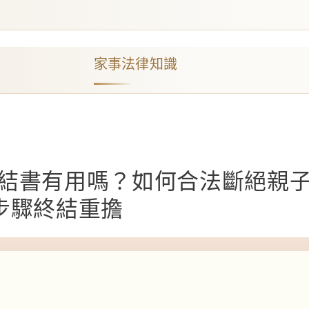
家事法律知識
結書有用嗎？如何合法斷絕親
步驟終結重擔