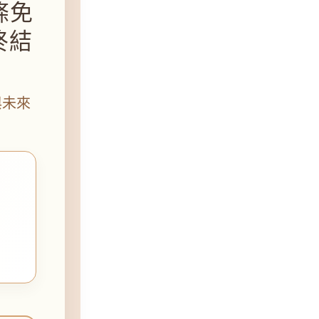
條免
終結
與未來