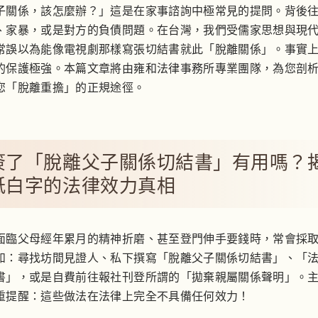
子關係，該怎麼辦？」這是在家事諮詢中極常見的提問。背後
、家暴，或是對方的負債問題。在台灣，我們受儒家思想與現
常誤以為能像電視劇那樣寫張切結書就此「脫離關係」。事實
的保護極強。本篇文章將由雍和法律事務所專業團隊，為您剖
您「脫離重擔」的正規途徑。
簽了「脫離父子關係切結書」有用嗎？
紙白字的法律效力真相
面臨父母經年累月的精神折磨、甚至登門伸手要錢時，常會採
如：尋找坊間見證人、私下撰寫「脫離父子關係切結書」、「
書」，或是自費前往報社刊登所謂的「拋棄親屬關係聲明」。
重提醒：
這些做法在法律上完全不具備任何效力！