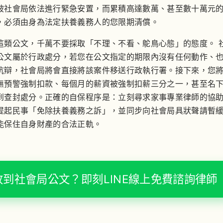
被社會局依法進行緊急安置，而累積高達數萬、甚至數十萬元
，必須由身為法定扶養義務人的您限期清償。
這類公文，千萬不要採取「不理、不看、鴕鳥心態」的態度。
公文屬於行政處分，若您在公文指定的期限內沒有任何動作、
抗辯，社會局將會直接將該案件移送行政執行署。接下來，您
無預警強制扣款、每個月的薪資被強制扣薪三分之一，甚至名
到查封處分。正確的自保程序是：立刻尋求家事專業律師的協
提起民事「免除扶養義務之訴」，並同步向社會局具狀聲請暫
能保住自身財產的合法正軌。
收到社會局公文？即刻LINE線上免費諮詢律師