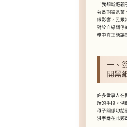
「我想斷絕親
著長期被遺棄
織影響，民眾
對於血緣關係
務中真正能讓
一、
開黑
許多當事人在
端的手段。例
母子關係切結
洪宇謙在此鄭