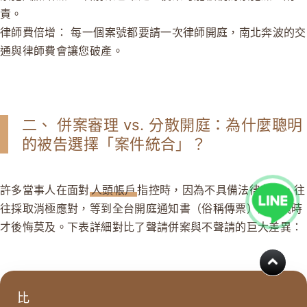
責。
律師費倍增：
每一個案號都要請一次律師開庭，南北奔波的交
通與律師費會讓您破產。
二、 併案審理 vs. 分散開庭：為什麼聰明
的被告選擇「案件統合」？
許多當事人在面對
人頭帳戶
指控時，因為不具備法律背景，往
往採取消極應對，等到全台開庭通知書（俗稱傳票）滿天飛時
才後悔莫及。下表詳細對比了聲請併案與不聲請的巨大差異：
比