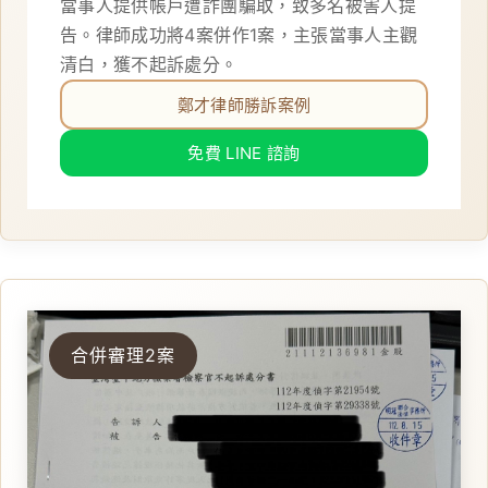
當事人提供帳戶遭詐團騙取，致多名被害人提
告。律師成功將4案併作1案，主張當事人主觀
清白，獲不起訴處分。
鄭才律師勝訴案例
免費 LINE 諮詢
合併審理2案