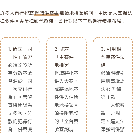
許多人自行撰寫
聲請併案書
卻遭地檢署駁回，主因是未掌握法
律要件。專業律師代撰時，會針對以下三點進行精準布局：
1. 確立「同
2. 選擇
3. 引用相
一性」論證
「主案件」
牽連案件法
必須論證所
地檢署
條
有分散案號
聲請將小案
必須明確引
皆源於「同
併入大案，
用刑事訴訟
一次交付行
或將遠地案
法第 7 條
為」。若偵
件併入住所
第 1 款
查機關認為
地地檢署。
「一人犯數
是多次、分
須檢附完整
罪」之規
散的犯罪行
的「全台案
定。這是法
為，併案機
號查詢清
律強制併辦