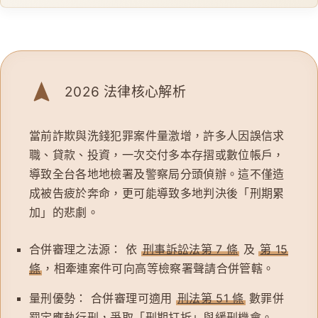
2026 法律核心解析
當前詐欺與洗錢犯罪案件量激增，許多人因誤信求
職、貸款、投資，一次交付多本存摺或數位帳戶，
導致全台各地地檢署及警察局分頭偵辦。這不僅造
成被告疲於奔命，更可能導致多地判決後「刑期累
加」的悲劇。
合併審理之法源：
依
刑事訴訟法第 7 條
及
第 15
條
，相牽連案件可向高等檢察署聲請合併管轄。
量刑優勢：
合併審理可適用
刑法第 51 條
數罪併
罰定應執行刑，爭取「刑期打折」與緩刑機會。