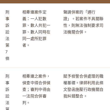
刑
相牽連案件定
聲請併案的「通行
事
義：一人犯數
證」。若案件不具關聯
訴
罪、數人共犯一
性，則無法強制要求司
訟
罪、數人同時在
法機關合併。
法
同一處所犯罪
第
者。
7
條
刑
相牽連之案件，
賦予檢警合併處理的職
事
偵查中得合併偵
權基礎。律師利用此條
訴
查；審判中得由
文發函施壓行政機關自
訟
一法院合併審
我糾錯整合。
法
判。
第