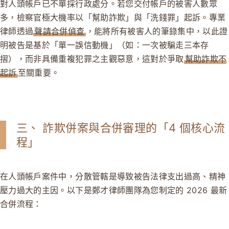
對人頭帳戶已不單採行政處分。若您交付帳戶的被害人數眾
多，檢察官極大機率以「幫助詐欺」與「洗錢罪」起訴。專業
律師透過
聲請合併偵查
，能將所有被害人的筆錄集中，以此證
明被告是基於「單一誤信動機」（如：一次被騙走三本存
摺），而非具備重複犯罪之主觀惡意，這對於爭取
幫助詐欺不
起訴
至關重要。
三、 詐欺併案與合併審理的「4 個核心流
程」
在人頭帳戶案件中，分散管轄是導致被告法律支出過高、精神
壓力過大的主因。以下是鄭才律師團隊為您制定的 2026 最新
合併流程：