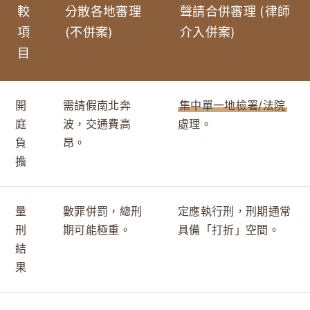
較
分散各地審理
聲請合併審理 (律師
項
(不併案)
介入併案)
目
開
需請假南北奔
集中單一地檢署/法院
庭
波，交通費高
處理。
負
昂。
擔
量
數罪併罰，總刑
定應執行刑，刑期通常
刑
期可能極重。
具備「打折」空間。
結
果