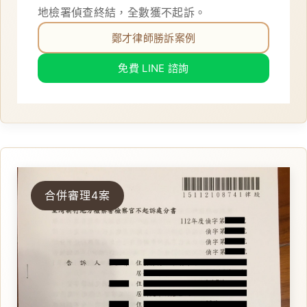
地檢署偵查終結，全數獲不起訴。
鄭才律師勝訴案例
免費 LINE 諮詢
合併審理4案