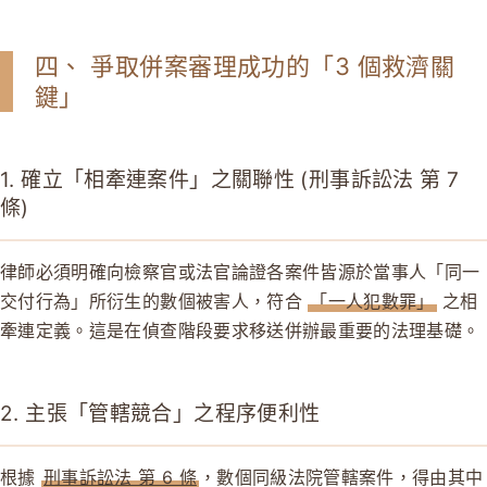
四、 爭取併案審理成功的「3 個救濟關
鍵」
1. 確立「相牽連案件」之關聯性 (刑事訴訟法 第 7
條)
律師必須明確向檢察官或法官論證各案件皆源於當事人「同一
交付行為」所衍生的數個被害人，符合
「一人犯數罪」
之相
牽連定義。這是在偵查階段要求移送併辦最重要的法理基礎。
2. 主張「管轄競合」之程序便利性
根據
刑事訴訟法 第 6 條
，數個同級法院管轄案件，得由其中