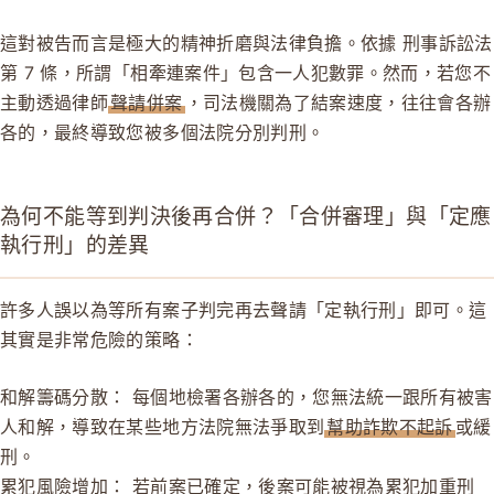
這對被告而言是極大的精神折磨與法律負擔。依據 刑事訴訟法
第 7 條，所謂「相牽連案件」包含一人犯數罪。然而，若您不
主動透過律師
聲請併案
，司法機關為了結案速度，往往會各辦
各的，最終導致您被多個法院分別判刑。
為何不能等到判決後再合併？「合併審理」與「定應
執行刑」的差異
許多人誤以為等所有案子判完再去聲請「定執行刑」即可。這
其實是非常危險的策略：
和解籌碼分散：
每個地檢署各辦各的，您無法統一跟所有被害
人和解，導致在某些地方法院無法爭取到
幫助詐欺不起訴
或緩
刑。
累犯風險增加：
若前案已確定，後案可能被視為累犯加重刑