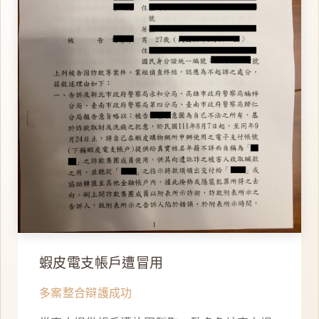
蝦皮電支帳戶遭冒用
多案整合辯護成功