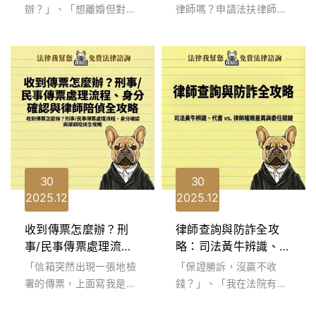
師的勝訴關鍵
辦？」、「想離婚但對方
律師嗎？申請法扶律師是
不肯簽字？」、「被詐騙
不是就夠了？」這是許多
集團當成人頭帳戶？」當
民眾在面臨法律糾紛時的
人生面臨重大法律...
第一個疑問。...
30
30
2025
12
2025
12
收到傳票怎麼辦？刑
律師查詢與防詐全攻
事/民事傳票處理流
略：司法黃牛辨識、代
程、身分確認與律師陪
書 vs. 律師權限差異與
「信箱突然出現一張地檢
「保證勝訴，沒贏不收
偵全攻略
委任關鍵
署的傳票，上面寫我是被
錢？」、「我在法院有關
告，我會被抓去關
係，可以幫你疏通？」當