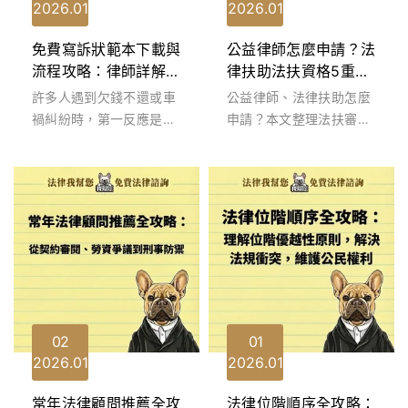
2026
01
2026
01
免費寫訴狀範本下載與
公益律師怎麼申請？法
流程攻略：律師詳解法
律扶助法扶資格5重點
庭書狀要件、法律扶助
一次懂
許多人遇到欠錢不還或車
公益律師、法律扶助怎麼
申請與勝訴關鍵
禍糾紛時，第一反應是搜
申請？本文整理法扶審查
尋「免費寫訴狀範本」。
5重點（資力＋案情）、
雖然司法院官網提供了多
申請流程與常見文件，協
種基礎格式，...
助資力不足者...
02
01
2026
01
2026
01
常年法律顧問推薦全攻
法律位階順序全攻略：