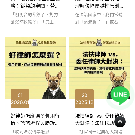
略：從契約審閱、勞資
理解位階優越性原則，
爭議到刑事防禦
解決法規衝突，維護公
「明明合約都簽了，對方
在法治國家中，我們常聽
民權利
卻突然賴帳？」「員工離
到「這違憲了！」或者是
職後帶走客戶名單還告公
「行政命令不能逾越法
司欠加班費？」在瞬息萬
律」。這些說法的背後，
變的商業社會...
就是極其重要的...
01
30
2026
01
2025
12
好律師怎麼選？費用行
法扶律師 vs. 委任律師
情、諮詢流程與勝訴關
大對決：法律扶助的真
鍵全解析
相、資格審查與自費律
「收到法院傳票怎麼
「打官司一定要花大錢請