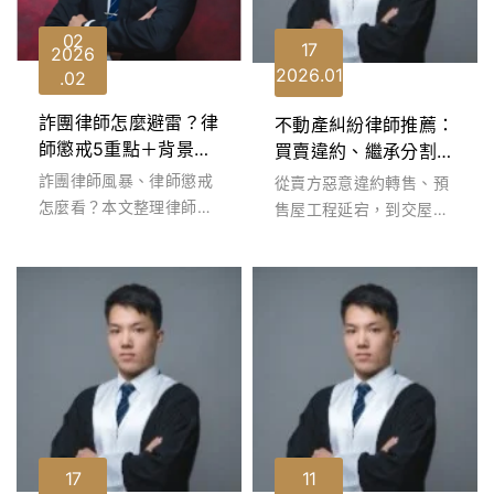
02
17
2026
2026
01
02
詐團律師怎麼避雷？律
不動產糾紛律師推薦：
師懲戒5重點＋背景查
買賣違約、繼承分割與
詢3步驟
瑕疵求償，專家教你守
詐團律師風暴、律師懲戒
從賣方惡意違約轉售、預
護資產
怎麼看？本文整理律師法
售屋工程延宕，到交屋後
懲戒流程5重點與委任避
才發現嚴重漏水。依據
雷3招，教你用官方管道
《民法》第 345 條，買
查詢背景、辨識...
賣契約於雙方意...
17
11