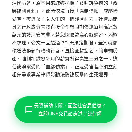
這代表著，原本用來減輕孝順子女照護負擔的「政
府福利資源」，此時依法直接「強制轉換」成壓垮
受虐、被遺棄子女人生的一把經濟利刃！社會局開
具之行政處分書將直接命令您限期償還每月高達數
萬元的護理安置費。若您採取鴕鳥心態躲避、消極
不處理，公文一旦超過 30 天法定期限，全案就會
移送法務部行政執行署，直接查封您名下的車輛房
產、強制扣繳您每月的薪資所得高達三分之一。這
種被迫承受的「血緣勒索」，正是受害者必須立刻
起身尋求專業律師發動法防線反擊的生死邊界。
長照補助卡關、面臨社會局催繳？
立即LINE免費諮詢洪宇謙律師