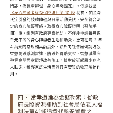
門診，為長輩辦理「身心障礙鑑定」。依據我國
《身心障礙者權益保障法》第 10 條
精神，帕金森
氏症引發的肢體障礙與日常活動受限，完全符合法
定的身心障礙等級。取得身心障礙證明（殘障手
冊）後，編列有政府專案補助，不僅能申請每月數
千元不等的身心障礙者生活補助費，更可在每 3 年
4 萬元的常規輔具額度外，額外向社會局聲請增設
智慧防跌感測雷達、防跌外骨骼支架、智慧減壓床
墊等高階居家環境改善施工。這對於延緩肌少症老
人臥床、維護家庭生活品質具有實質的物理填補作
用。
四、 當孝道淪為金錢勒索：從政
府長照資源補助到社會局依老人福
利法第41條追繳代墊安置費之