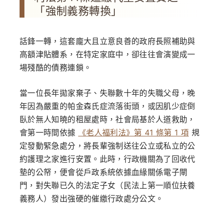
「強制義務轉換」
話鋒一轉，這套龐大且立意良善的政府長照補助與
高額津貼體系，在特定家庭中，卻往往會演變成一
場殘酷的債務連鎖。
當一位長年拋家棄子、失聯數十年的失職父母，晚
年因為嚴重的帕金森氏症流落街頭，或因肌少症倒
臥於無人知曉的租屋處時，社會局基於人道救助，
會第一時間依據
《老人福利法》第 41 條第 1 項
規
定發動緊急處分，將長輩強制送往公立或私立的公
約護理之家進行安置。此時，行政機關為了回收代
墊的公帑，便會從戶政系統依據血緣關係電子閘
門，對失聯已久的法定子女（民法上第一順位扶養
義務人）發出強硬的催繳行政處分公文。