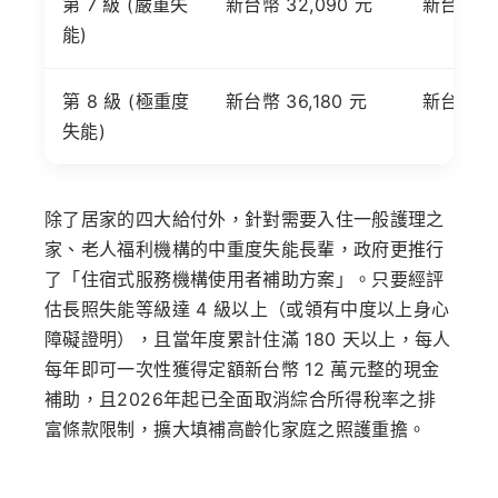
第 7 級 (嚴重失
新台幣 32,090 元
新台幣 40
能)
第 8 級 (極重度
新台幣 36,180 元
新台幣 40
失能)
除了居家的四大給付外，針對需要入住一般護理之
家、老人福利機構的中重度失能長輩，政府更推行
了「住宿式服務機構使用者補助方案」。只要經評
估長照失能等級達
4 級以上
（或領有中度以上身心
障礙證明），且當年度累計住滿 180 天以上，
每人
每年即可一次性獲得定額新台幣 12 萬元整的現金
補助
，且2026年起已全面取消綜合所得稅率之排
富條款限制，擴大填補高齡化家庭之照護重擔。