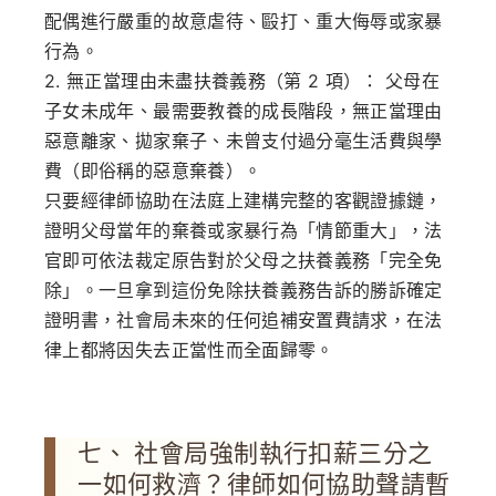
配偶進行嚴重的故意虐待、毆打、重大侮辱或家暴
行為。
2. 無正當理由未盡扶養義務（第 2 項）：
父母在
子女未成年、最需要教養的成長階段，無正當理由
惡意離家、拋家棄子、未曾支付過分毫生活費與學
費（即俗稱的惡意棄養）。
只要經律師協助在法庭上建構完整的客觀證據鏈，
證明父母當年的棄養或家暴行為「情節重大」，法
官即可依法裁定原告對於父母之扶養義務
「完全免
除」
。一旦拿到這份免除扶養義務告訴的勝訴確定
證明書，社會局未來的任何追補安置費請求，在法
律上都將因失去正當性而全面歸零。
七、 社會局強制執行扣薪三分之
一如何救濟？律師如何協助聲請暫