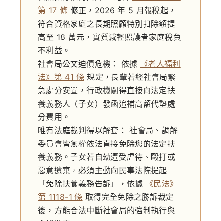
第 17 條
修正，2026 年 5 月報稅起，
符合資格家庭之長期照顧特別扣除額提
高至 18 萬元，實質減輕照護者家庭稅負
不利益。
社會局公文迫債危機：
依據
《老人福利
法》第 41 條
規定，長輩若經社會局緊
急處分安置，行政機關得直接向法定扶
養義務人（子女）發函追補高額代墊處
分費用。
唯有法庭裁判得以解套：
社會局、調解
委員會皆無權依法直接免除您的法定扶
養義務。子女若自幼遭受虐待、毆打或
惡意遺棄，必須主動向民事法院提起
「免除扶養義務告訴」，依據
《民法》
第 1118-1 條
取得完全免除之勝訴裁定
後，方能合法中斷社會局的強制執行與