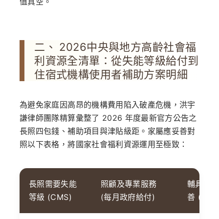
值真空。
二、 2026中央與地方高齡社會福
利資源全清單：從失能等級給付到
住宿式機構使用者補助方案明細
為避免家庭因高昂的機構費用陷入破產危機，洪宇
謙律師團隊精算彙整了 2026 年度最新官方公告之
長照四包錢、補助項目與津貼級距。家屬應妥善對
照以下表格，將國家社會福利資源運用至極致：
長照需要失能
照顧及專業服務
輔具及
等級 (CMS)
(每月政府給付)
善 (每3