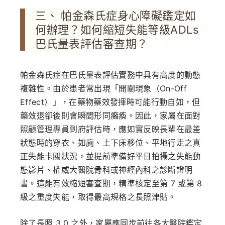
三、 帕金森氏症身心障礙鑑定如
何辦理？如何縮短失能等級ADLs
巴氏量表評估審查期？
帕金森氏症在巴氏量表評估實務中具有高度的動態
複雜性。由於患者常出現「開關現象（On-Off
Effect）」，在藥物藥效發揮時可能行動自如，但
藥效退卻後則會瞬間形同癱瘓。因此，家屬在面對
照顧管理專員到府評估時，應如實反映長輩在最差
狀態時的穿衣、如廁、上下床移位、平地行走之真
正失能卡關狀況，並提前準備好平日拍攝之失能動
態影片、權威大醫院骨科或神經內科之診斷證明
書。這能有效縮短審查期，精準核定至第 7 或第 8
級之重度失能，取得最高規格之長照津貼。
除了長照 3.0 之外，家屬應同步前往各大醫院鑑定