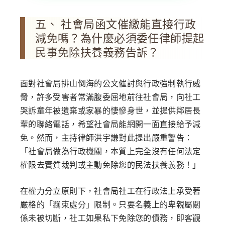
五、 社會局函文催繳能直接行政
減免嗎？為什麼必須委任律師提起
民事免除扶養義務告訴？
面對社會局排山倒海的公文催討與行政強制執行威
脅，許多受害者常滿腹委屈地前往社會局，向社工
哭訴童年被遺棄或家暴的悽慘身世，並提供鄰居長
輩的聯絡電話，希望社會局能網開一面直接給予減
免。然而，主持律師洪宇謙對此提出嚴重警告：
「社會局做為行政機關，本質上完全沒有任何法定
權限去實質裁判或主動免除您的民法扶養義務！」
在權力分立原則下，社會局社工在行政法上承受著
嚴格的「羈束處分」限制。只要名義上的卑親屬關
係未被切斷，社工如果私下免除您的債務，即客觀