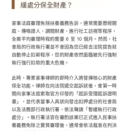
緩處分保全財產？
家事法庭審理免除扶養義務告訴，通常需要歷經開
庭、傳喚證人、調閱財產、進行社工訪視等程序，
全案平均審理時程約需要 6 至 10 個月。然而，社
會局的行政執行署並不會因為您已經去法院提告就
自動停止扣薪程序，您的財產依然面臨被先行強制
執行強行扣款的重大危機。
此時，專業家事律師的即時介入將發揮核心的財產
保全功能。律師在向法院遞交起訴狀後，會第一時
間向家事法庭索取官方印發的
「起訴受理起訴證明
書」
，並代表當事人具狀向發出扣押處分的社會局
以及法務部行政執行署，依法聲請
「暫緩執行行政
處分」
。執行署法官在審酌該案已正式進入民事扶
養義務免除之實質審理後，通常會依法裁准在判決