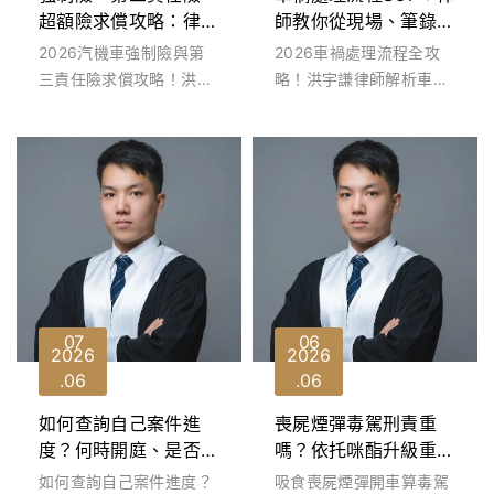
超額險求償攻略：律師
師教你從現場、筆錄、
教你保險理賠吃到飽
三聯單快速求償3部曲
2026汽機車強制險與第
2026車禍處理流程全攻
三責任險求償攻略！洪宇
略！洪宇謙律師解析車禍
謙律師解密車禍財損盲
三聯單（登記聯單）申
區、工資免折舊與過失相
請、初判表及鑑定黃金
抵法理。教你識破...
SOP。教您看懂路權...
07
06
2026
2026
06
06
如何查詢自己案件進
喪屍煙彈毒駕刑責重
度？何時開庭、是否起
嗎？依托咪酯升級重
訴？律師傳授3招讓你
罰？律師教你應對尿檢
如何查詢自己案件進度？
吸食喪屍煙彈開車算毒駕