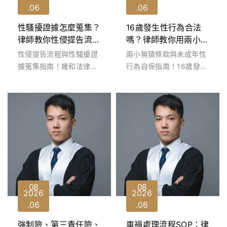
06
06
性騷擾證據怎麼蒐集？
16歲發生性行為合法
律師教你性侵提告流
嗎？律師教你用兩小無
程，求償一步到位
猜條款+法定性自主權
性侵提告流程與性騷擾證
兩小無猜條款與未成年性
年齡脫罪
據蒐集指南！雍和法律事
行為自保指南！16歲發生
務所洪宇謙律師解密一站
性行為合法嗎？雍和法律
式採證、社工報告與測謊
事務所洪宇謙律師解析法
攻防。遭誣告...
定性自主權年...
08
08
2026
2026
06
06
強制險、第三責任險、
車禍處理流程SOP：律