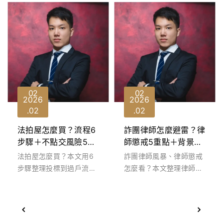
缺點、費用與...
借據需要打完...
02
02
2026
2026
02
02
法拍屋怎麼買？流程6
詐團律師怎麼避雷？律
步驟＋不點交風險5重
師懲戒5重點＋背景查
點破解海蟑螂
詢3步驟
法拍屋怎麼買？本文用6
詐團律師風暴、律師懲戒
步驟整理投標到過戶流
怎麼看？本文整理律師法
程，解析不點交5大風
懲戒流程5重點與委任避
險、佔用處理與成本評
雷3招，教你用官方管道
估，教你避開產權與入...
查詢背景、辨識...