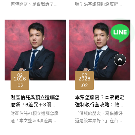
自己就能拿到不起訴
與刑事辯護實務
何時開庭、是否起訴？洪
嗎？洪宇謙律師深度解析
宇謙律師深入解析刑事民
2026最新依托咪酯公共
事案件查詢系統與書記官
危險罪重罰新規、強制尿
照會SOP。擔...
檢抽血流程與刑...
02
02
2026
2026
02
02
財產信託與預立遺囑怎
本票怎麼寫？本票裁定
麼選？6差異＋3關係
強制執行全攻略：效
人權責一次懂
力、時效與律師協助追
財產信託vs預立遺囑怎麼
「借錢給朋友，寫借據好
債關鍵
選？本文整理6項差異與3
還是簽本票好？」在台灣
關係人權責（委託人、受
的法律體系中，本票被稱
託人、受益人），比較優
為「討債神器」。不同於