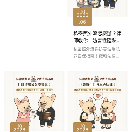
酬、停權、終止契約、職
災或申訴無回應怎麼辦？
10
2026
本文由雍和法律事...
06
私密照外流怎麼辦？律
師教你「妨害性隱私
罪」如何蒐證提告與爭
私密照外流與妨害性隱私
取不起訴
罪自保指南！雍和法律事
務所洪宇謙律師解析裸照
外洩、分手復仇恐嚇。教
你如何掌握關...
10
10
2026
2026