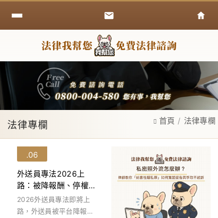
首頁
法律專欄
法律專欄
15
2026
06
外送員專法2026上
路：被降報酬、停權、
職災、棄單怎麼辦？律
2026外送員專法即將上
師教你向平台主張權益
路，外送員被平台降報