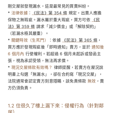
剛交屋就發現漏水，這是最常見的買賣糾紛。
*
法律依據
：
《民法》第 354 條
規定，出賣人應擔
保物之無瑕疵。漏水屬於重大瑕疵，買方可依
《民
法》第 359 條
請求「減少價金」或「解除契約」
（若漏水極其嚴重）。
*
關鍵時效（生死門）
：依據
《民法》第 365 條
，
買方應於發現瑕疵後「即時通知」賣方，並於
通知後
6 個月內
行使權利。若超過 6 個月未起訴或發函主
張，視為承認受領，無法再求償。
*
現況交屋條款有效嗎？
律師提醒，若賣方在屋況說
明書上勾選「無漏水」，卻在合約寫「現況交屋」，
法院通常會認定賣方刻意隱瞞，該免責條款
無效
，賣
方仍須負責。
1.2 住很久了樓上漏下來：侵權行為（針對鄰
居）