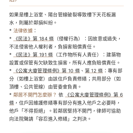
如果是樓上浴室、陽台管線破裂導致樓下天花板漏
水，則屬於鄰損糾紛。
*
法律依據
：
*
《民法》第 184 條
（侵權行為）：因故意或過失，
不法侵害他人權利者，負損害賠償責任。
*
《民法》第 191 條
（工作物所有人責任）：建築物
設置或保管有欠缺致生損害，所有人應負賠償責任。
*
《公寓大廈管理條例》第 10 條
、
第 12 條
：專有部
分（如樓上浴室）由該住戶負責修繕；共用部分（如
頂樓、公共管線）由管委會負責。
*
鄰居不開門怎麼辦？
依
《公寓大廈管理條例》第 6
條
，住戶因維護修繕專有部分有進入他戶之必要時，
他戶「不得拒絕」。若鄰居堅持不開門，律師可協助
向法院聲請「容忍進入修繕」之判決。