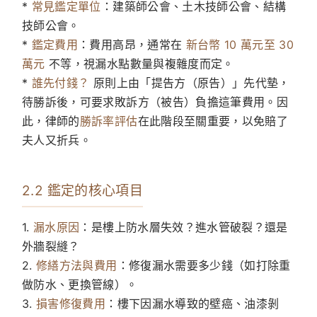
*
常見鑑定單位
：建築師公會、土木技師公會、結構
技師公會。
*
鑑定費用
：費用高昂，通常在
新台幣 10 萬元至 30
萬元
不等，視漏水點數量與複雜度而定。
*
誰先付錢？
原則上由「提告方（原告）」先代墊，
待勝訴後，可要求敗訴方（被告）負擔這筆費用。因
此，律師的
勝訴率評估
在此階段至關重要，以免賠了
夫人又折兵。
2.2 鑑定的核心項目
1.
漏水原因
：是樓上防水層失效？進水管破裂？還是
外牆裂縫？
2.
修繕方法與費用
：修復漏水需要多少錢（如打除重
做防水、更換管線）。
3.
損害修復費用
：樓下因漏水導致的壁癌、油漆剝