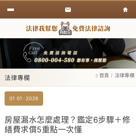
首頁
法律專欄
法律專欄
01
01
2026
房屋漏水怎麼處理？鑑定6步驟＋修
繕費求償5重點一次懂