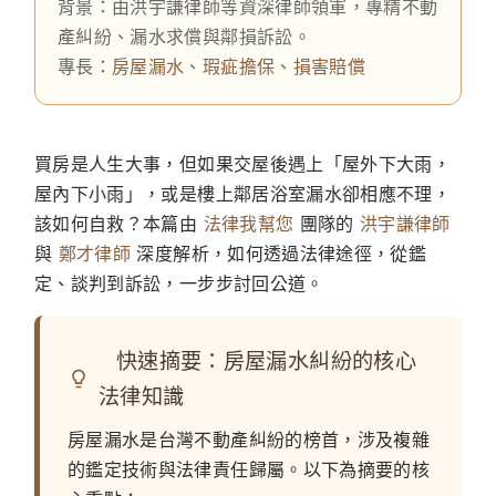
背景：由洪宇謙律師等資深律師領軍，專精不動
產糾紛、漏水求償與鄰損訴訟。
專長：
房屋漏水
、
瑕疵擔保
、
損害賠償
買房是人生大事，但如果交屋後遇上「屋外下大雨，
屋內下小雨」，或是樓上鄰居浴室漏水卻相應不理，
該如何自救？本篇由
法律我幫您
團隊的
洪宇謙律師
與
鄭才律師
深度解析，如何透過法律途徑，從鑑
定、談判到訴訟，一步步討回公道。
快速摘要：房屋漏水糾紛的核心
法律知識
房屋漏水是台灣不動產糾紛的榜首，涉及複雜
的鑑定技術與法律責任歸屬。以下為摘要的核