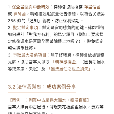
1.
保全證據與中斷時效
：律師會協助撰寫
存證信函
或
律師函
，精確描述瑕疵並催告修繕，以符合民法第
365 條的「通知」義務，防止權利過期。
2.
擬定鑑定事項
：鑑定是官司勝負的關鍵。律師懂得
如何設計「對我方有利」的鑑定題目（例如：要求鑑
定修復漏水是否需全面敲除樓上地板？），避免鑑定
報告避重就輕。
3.
爭取最大賠償項目
：除了修繕費，律師會依據實務
見解，協助當事人爭取
「精神慰撫金」
（因長期漏水
導致焦慮、失眠）及
「無法居住之租金損失」
。
3.2 法律我幫您：成功案例分享
【案例一：剛買中古屋遇大漏水，獲賠百萬】
當事人購買中古屋後，發現天花板嚴重漏水，賣方辯
稱「現況交屋不負責」。