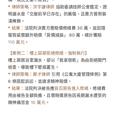
*
律師策略
：
洪宇謙律師
協助委請技師公會鑑定，證
明漏水是「交屋前早已存在」的舊傷，且賣方曾用裝
潢掩飾。
*
結果
：法院判決賣方需賠償修繕費 30 萬，並因隱
匿瑕疵需額外賠償「房價減損」 80 萬，總計獲賠
110 萬元
。
【案例二：樓上惡鄰拒絕修繕，強制執行】
樓上鄰居浴室漏水，卻以「我家很乾」為由拒絕開門
檢查，導致樓下壁癌叢生。
*
律師策略
：
鄭才律師
引用《公寓大廈管理條例》第
6 條提起訴訟，並請求精神賠償。
*
結果
：法院判決被告應
容忍原告進入修繕
，修繕費
用由被告全額負擔，且需賠償原告因長期漏水遭受的
精神痛苦金
10 萬元
。