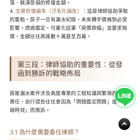
落、裝潢受損的修復金額。
4.
交易貶值損失（汙名化損失）
：這是律師協助爭取
的重點。房子一旦有漏水紀錄，未來轉手價格勢必受
影響。透過鑑定，可量化這筆「房價跌幅」並要求賠
償，金額往往高達數十萬甚至百萬。
第三段：律師協助的重要性：從發
函到勝訴的戰略佈局
房屋漏水案件涉及高度專業的工程知識與繁瑣的舉證
責任，自行提告往往會因為「問錯鑑定問題」或「錯
過時效」而敗訴。
3.1 為什麼需要委任律師？