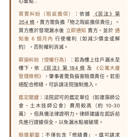
心重點：
買賣糾紛（瑕疵擔保）
：依據
《民法》第
354 條
，賣方需負擔「物之瑕疵擔保責任」。
買方應於發現漏水後
立即通知
賣方，並於
通
知後 6 個月內
行使權利（如減少價金或解
約），否則權利消滅。
鄰損糾紛（侵權行為）
：若為樓上住戶漏水至
樓下，依
《民法》第 184 條
及
《公寓大廈
管理條例》
，肇事者需負損害賠償責任。若拒
絕配合修繕，可訴請法院強制進入。
鑑定關鍵
：法院認可的鑑定單位（如建築師公
會、土木技師公會）費用較高（約 10-30
萬），但具備法律證明力。律師建議在起訴前
先進行證據保全，以免漏水點被破壞。
賠償範圍
：不僅包含「修繕費」，還可請求