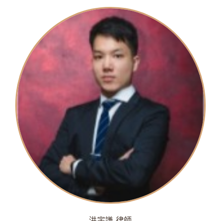
洪宇謙 律師