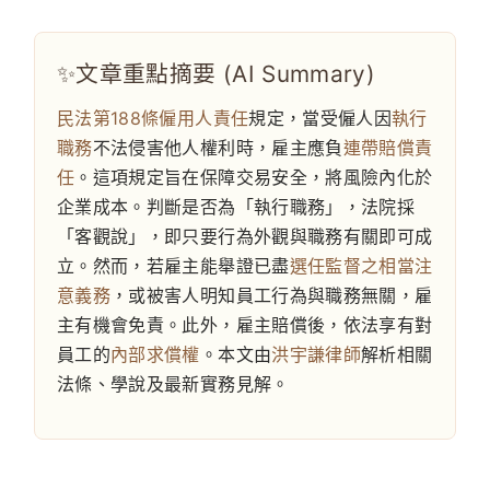
文章重點摘要 (AI Summary)
民法第188條僱用人責任
規定，當受僱人因
執行
職務
不法侵害他人權利時，雇主應負
連帶賠償責
任
。這項規定旨在保障交易安全，將風險內化於
企業成本。判斷是否為「執行職務」，法院採
「客觀說」，即只要行為外觀與職務有關即可成
立。然而，若雇主能舉證已盡
選任監督之相當注
意義務
，或被害人明知員工行為與職務無關，雇
主有機會免責。此外，雇主賠償後，依法享有對
員工的
內部求償權
。本文由
洪宇謙律師
解析相關
法條、學說及最新實務見解。