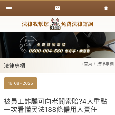
首頁
法律專欄
法律專欄
16
08
2025
被員工詐騙可向老闆索賠?4大重點
一次看懂民法188條僱用人責任