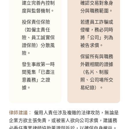
建立完善內控制
確認交易對象身
度與監督機制。
分與職務範圍。
投保責任保險
若遭員工詐騙或
（如僱主責任
侵權，務必同時
險、員工誠實保
將「公司」列為
證保險）分散風
被告求償。
險。
保留所有與職務
發生事故第一時
外觀相關的證據
間蒐集「已盡注
（名片、制服
意義務」之證
照、公司場所交
據。
易紀錄）。
律師建議：
僱用人責任涉及複雜的法律攻防，無論是
企業方欲主張免責，或被害人欲向公司求償，建議務
必委任專業律師協助蒐證與訴訟，以確保自身權益。