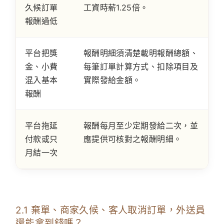
久候訂單
工資時薪1.25倍。
報酬過低
平台把獎
報酬明細須清楚載明報酬總額、
金、小費
每筆訂單計算方式、扣除項目及
混入基本
實際發給金額。
報酬
平台拖延
報酬每月至少定期發給二次，並
付款或只
應提供可核對之報酬明細。
月結一次
2.1 棄單、商家久候、客人取消訂單，外送員
還能拿到錢嗎？