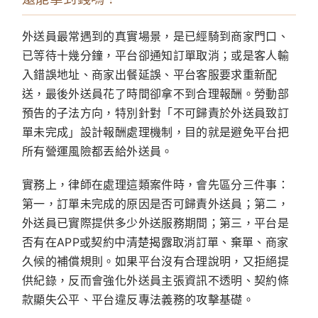
外送員最常遇到的真實場景，是已經騎到商家門口、
已等待十幾分鐘，平台卻通知訂單取消；或是客人輸
入錯誤地址、商家出餐延誤、平台客服要求重新配
送，最後外送員花了時間卻拿不到合理報酬。勞動部
預告的子法方向，特別針對「不可歸責於外送員致訂
單未完成」設計報酬處理機制，目的就是避免平台把
所有營運風險都丟給外送員。
實務上，律師在處理這類案件時，會先區分三件事：
第一，訂單未完成的原因是否可歸責外送員；第二，
外送員已實際提供多少外送服務期間；第三，平台是
否有在APP或契約中清楚揭露取消訂單、棄單、商家
久候的補償規則。如果平台沒有合理說明，又拒絕提
供紀錄，反而會強化外送員主張資訊不透明、契約條
款顯失公平、平台違反專法義務的攻擊基礎。