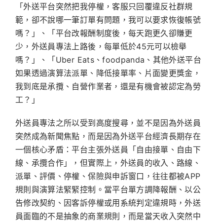
「外送平台突然把我停權，客服只回覆違反社群規
範，卻不說哪一筆訂單有問題，我可以要求恢復帳號
嗎？」、「平台改報酬制度後，每天跑更久卻賺更
少，外送員專法上路後，每單低於45元可以檢舉
嗎？」、「Uber Eats、foodpanda、其他外送平台
如果透過演算法派單、降低接單率、片面變更獎金，
我到底是承攬、自營作業者，還是有機會被認定為勞
工？」
外送員專法之所以受到高度搜尋，並不是因為外送員
突然成為新聞焦點，而是因為外送平台經濟長期存在
一個核心矛盾：平台主張外送員「自由接單、自由下
線、承攬合作」，但實際上，外送員的收入、路線、
派單、評價、停權、保險與申訴窗口，往往都被APP
規則與演算法緊緊控制。當平台單方調降報酬、以公
告修改契約、因客訴停權或用系統判定違規時，外送
員面臨的不是抽象的商業規則，而是當天收入突然中