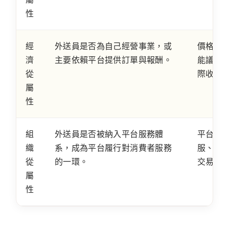
性
經
外送員是否為自己經營事業，或
價格由
濟
主要依賴平台提供訂單與報酬。
能議價
從
際收入
屬
性
組
外送員是否被納入平台服務體
平台品牌
織
系，成為平台履行對消費者服務
服、商
從
的一環。
交易。
屬
性