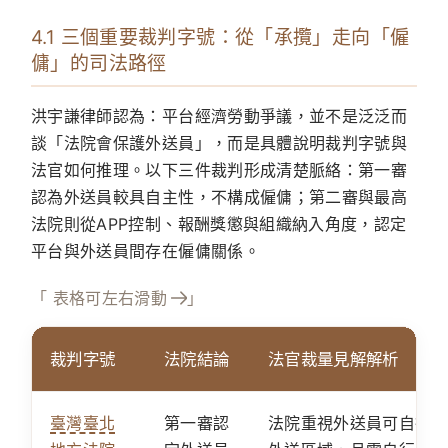
4.1 三個重要裁判字號：從「承攬」走向「僱
傭」的司法路徑
洪宇謙律師認為：平台經濟勞動爭議，並不是泛泛而
談「法院會保護外送員」，而是具體說明裁判字號與
法官如何推理。以下三件裁判形成清楚脈絡：第一審
認為外送員較具自主性，不構成僱傭；第二審與最高
法院則從APP控制、報酬獎懲與組織納入角度，認定
平台與外送員間存在僱傭關係。
「 表格可左右滑動
」
裁判字號
法院結論
法官裁量見解解析
臺灣臺北
第一審認
法院重視外送員可自行決