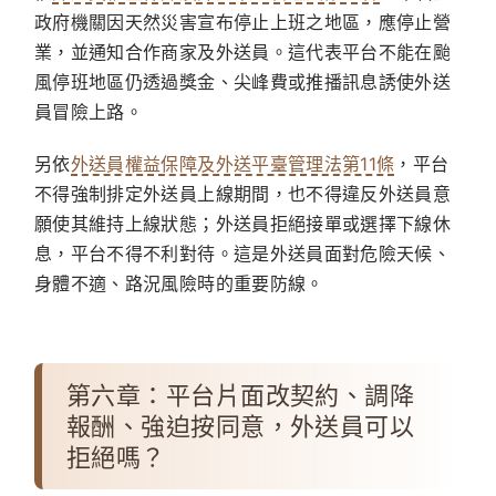
政府機關因天然災害宣布停止上班之地區，應停止營
業，並通知合作商家及外送員。這代表平台不能在颱
風停班地區仍透過獎金、尖峰費或推播訊息誘使外送
員冒險上路。
另依
外送員權益保障及外送平臺管理法第11條
，平台
不得強制排定外送員上線期間，也不得違反外送員意
願使其維持上線狀態；外送員拒絕接單或選擇下線休
息，平台不得不利對待。這是外送員面對危險天候、
身體不適、路況風險時的重要防線。
第六章：平台片面改契約、調降
報酬、強迫按同意，外送員可以
拒絕嗎？