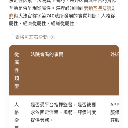
決定性因素。法院真正看的，是外送員與平台的實際
互動是否呈現從屬性。這裡必須回到
勞動基準法第2
條
與大法官釋字第740號所發展的實質判斷：人格從
屬性、經濟從屬性、組織從屬性。
「 表格可左右滑動
」
從
法院會看的事實
外送平
屬
性
類
型
人
是否受平台指揮監督，是否被要
APP指
格
求依固定流程、規範、評價制度
服保溫
從
提供勞務。
客服指
屬