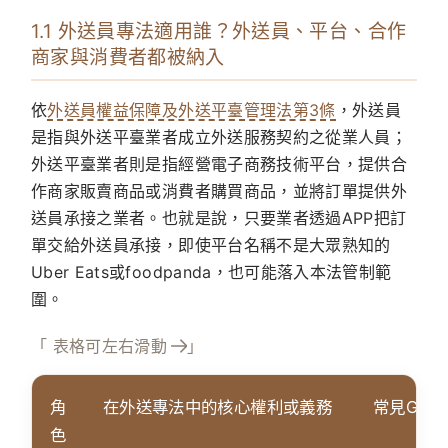
1.1 外送員專法適用誰？外送員、平台、合作
商家與消費者都被納入
依
外送員權益保障及外送平臺管理法第3條
，外送員
是指與外送平臺業者成立外送服務契約之從業人員；
外送平臺業者則是指經營電子商務技術平台，提供合
作商家販賣商品或消費者購買商品，並將訂單提供外
送員承接之業者。也就是說，只要業者透過APP把訂
單交給外送員承接，即使平台名稱不是大眾熟知的
Uber Eats或foodpanda，也可能落入本法管制範
圍。
「 表格可左右滑動
」
角
在外送專法中的核心權利或義務
常見Goo
色