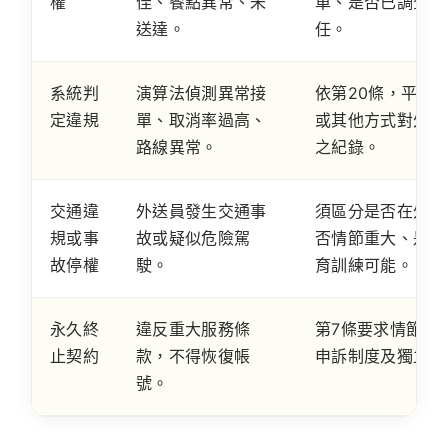
權
佳、餐點異常、未
單、是否已調查商
送達。
任。
系統判
演算法偵測異常接
依第20條，平台
定違規
單、取消率過高、
或其他方式對外送
路線異常。
之紀錄。
交通違
外送員發生交通事
須區分是否在外送
規或事
故或疑似危險駕
否情節重大、是否
故停權
駛。
育訓練可能。
永久終
違反重大服務條
第7條要求情節重
止契約
款，不得恢復帳
申訴制度及獨立處
號。