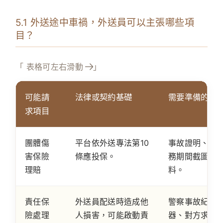
5.1 外送途中車禍，外送員可以主張哪些項
目？
「 表格可左右滑動
」
可能請
法律或契約基礎
需要準備的證
求項目
團體傷
平台依外送專法第10
事故證明、診
害保險
條應投保。
務期間截圖、
理賠
料。
責任保
外送員配送時造成他
警察事故紀錄
險處理
人損害，可能啟動責
器、對方求償