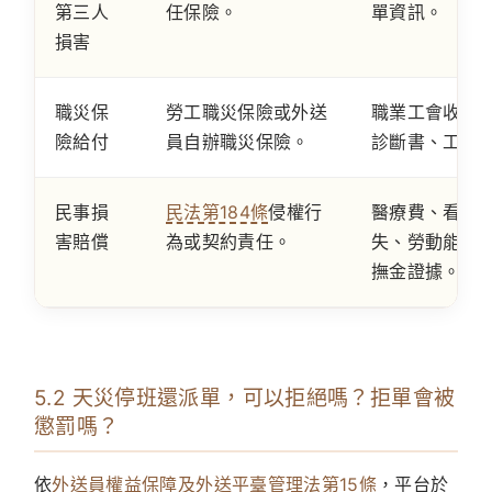
第三人
任保險。
單資訊。
損害
職災保
勞工職災保險或外送
職業工會收據
險給付
員自辦職災保險。
診斷書、工作
民事損
民法第184條
侵權行
醫療費、看護
害賠償
為或契約責任。
失、勞動能力
撫金證據。
5.2 天災停班還派單，可以拒絕嗎？拒單會被
懲罰嗎？
依
外送員權益保障及外送平臺管理法第15條
，平台於