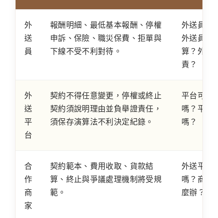
外
報酬明細、最低基本報酬、停權
外送員被
送
申訴、保險、職災保費、拒單與
外送員每
員
下線不受不利對待。
算？外送
責？
外
契約不得任意變更，停權或終止
平台可以
送
契約須說明理由並負舉證責任，
嗎？平台
平
須保存演算法不利決定紀錄。
嗎？
台
合
契約範本、費用收取、貨款結
外送平台
作
算、終止與爭議處理機制將受規
嗎？商家
商
範。
麼辦？
家