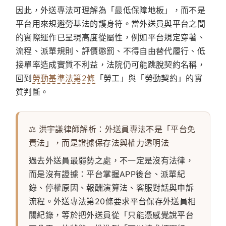
因此，外送專法可理解為「最低保障地板」，而不是
平台用來規避勞基法的護身符。當外送員與平台之間
的實際運作已呈現高度從屬性，例如平台規定穿著、
流程、派單規則、評價懲罰、不得自由替代履行、低
接單率造成實質不利益，法院仍可能跳脫契約名稱，
回到
勞動基準法第2條
「勞工」與「勞動契約」的實
質判斷。
⚖️ 洪宇謙律師解析：外送員專法不是「平台免
責法」，而是證據保存法與權力透明法
過去外送員最弱勢之處，不一定是沒有法律，
而是沒有證據：平台掌握APP後台、派單紀
錄、停權原因、報酬演算法、客服對話與申訴
流程。外送專法第20條要求平台保存外送員相
關紀錄，等於把外送員從「只能憑感覺說平台