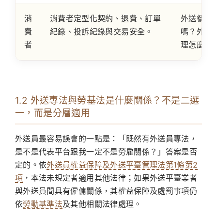
消
消費者定型化契約、退費、訂單
外送餐點
費
紀錄、投訴紀錄與交易安全。
嗎？外送
者
理怎麼辦
1.2 外送專法與勞基法是什麼關係？不是二選
一，而是分層適用
外送員最容易誤會的一點是：「既然有外送員專法，
是不是代表平台跟我一定不是勞雇關係？」答案是否
定的。依
外送員權益保障及外送平臺管理法第1條第2
項
，本法未規定者適用其他法律；如果外送平臺業者
與外送員間具有僱傭關係，其權益保障及處罰事項仍
依
勞動基準法
及其他相關法律處理。