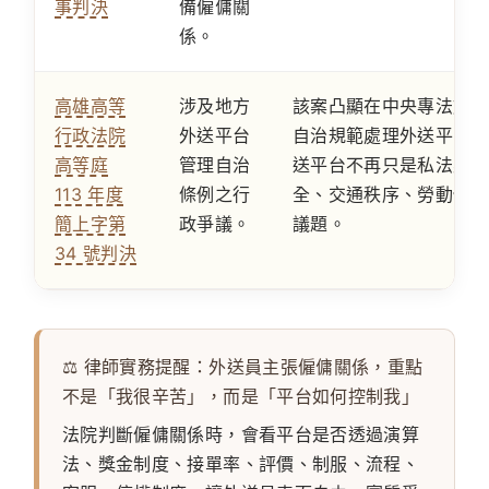
事判決
備僱傭關
係。
高雄高等
涉及地方
該案凸顯在中央專法施行
行政法院
外送平台
自治規範處理外送平台管
高等庭
管理自治
送平台不再只是私法契約
113 年度
條例之行
全、交通秩序、勞動保護
簡上字第
政爭議。
議題。
34 號判決
⚖️ 律師實務提醒：外送員主張僱傭關係，重點
不是「我很辛苦」，而是「平台如何控制我」
法院判斷僱傭關係時，會看平台是否透過演算
法、獎金制度、接單率、評價、制服、流程、