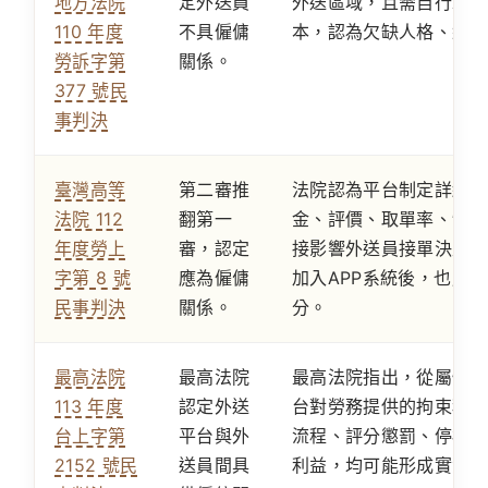
地方法院
定外送員
外送區域，且需自行承擔
110 年度
不具僱傭
本，認為欠缺人格、組織
勞訴字第
關係。
377 號民
事判決
臺灣高等
第二審推
法院認為平台制定詳細送
法院 112
翻第一
金、評價、取單率、制服
年度勞上
審，認定
接影響外送員接單決定，
字第 8 號
應為僱傭
加入APP系統後，也成
民事判決
關係。
分。
最高法院
最高法院
最高法院指出，從屬性不
113 年度
認定外送
台對勞務提供的拘束程度
台上字第
平台與外
流程、評分懲罰、停權終
2152 號民
送員間具
利益，均可能形成實質從