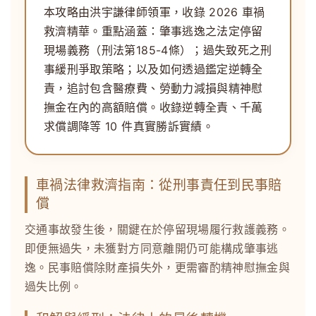
本攻略由
洪宇謙律師
領軍，收錄 2026 車禍
救濟精華。重點涵蓋：
肇事逃逸
之法定停留
現場義務（刑法第185-4條）；
過失致死
之刑
事緩刑爭取策略；以及如何透過鑑定逆轉全
責，追討包含醫療費、勞動力減損與
精神慰
撫金
在內的高額賠償。收錄逆轉全責、千萬
求償調降等 10 件真實勝訴實績。
車禍法律救濟指南：從刑事責任到民事賠
償
交通事故發生後，關鍵在於停留現場履行救護義務。
即便無過失，未獲對方同意離開仍可能構成肇事逃
逸。民事賠償除財產損失外，更需審酌精神慰撫金與
過失比例。