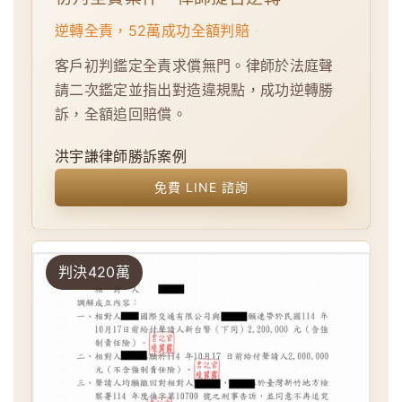
逆轉全責，52萬成功全額判賠
客戶初判鑑定全責求償無門。律師於法庭聲
請二次鑑定並指出對造違規點，成功逆轉勝
訴，全額追回賠償。
洪宇謙律師勝訴案例
免費 LINE 諮詢
判決420萬