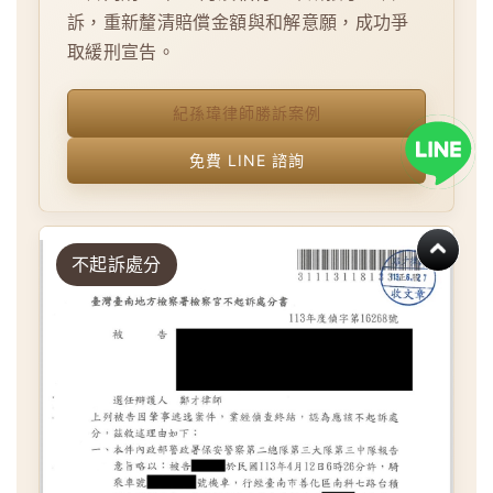
訴，重新釐清賠償金額與和解意願，成功爭
取緩刑宣告。
紀孫瑋律師勝訴案例
免費 LINE 諮詢
不起訴處分