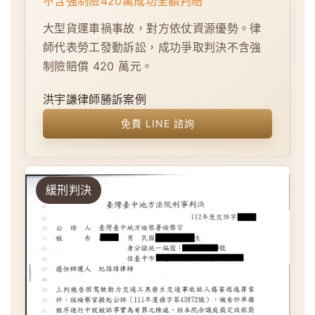
不含強制險420萬成功全額判賠
大型貨運車禍事故，對方依仗資源優勢。律
師代表勞工發動訴訟，成功爭取判決不含強
制險賠償 420 萬元。
洪宇謙律師勝訴案例
免費 LINE 諮詢
緩刑判決