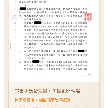
肇事逃逸遭法辦，驚慌離開現場
律師辯護後，無賠償即取得緩刑