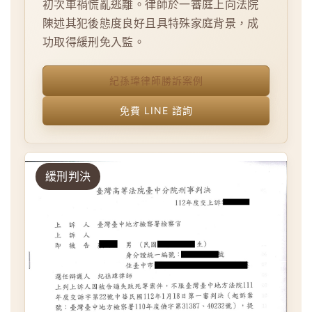
初次車禍慌亂逃離。律師於一審庭上向法院
陳述其犯後態度良好且具特殊家庭背景，成
功取得緩刑免入監。
紀孫瑋律師勝訴案例
免費 LINE 諮詢
緩刑判決