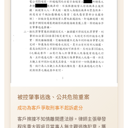
被控肇事逃逸、公共危險重案
成功為客戶爭取刑事不起訴處分
客戶擦撞不知情離開遭法辦。律師主張舉發
程序重大瑕疵且當事人無主觀逃逸犯意，獲