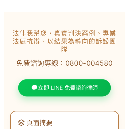
法律我幫您・真實判決案例、專業
法庭抗辯、以結果為導向的訴訟團
隊
免費諮詢專線：0800-004580
立即 LINE 免費諮詢律師
頁面摘要