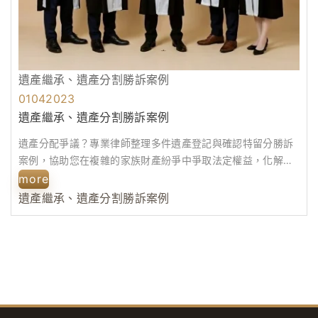
遺產繼承、遺產分割勝訴案例
01
04
2023
遺產繼承、遺產分割勝訴案例
遺產分配爭議？專業律師整理多件遺產登記與確認特留分勝訴
案例，協助您在複雜的家族財產紛爭中爭取法定權益，化解不
動產公同共有僵局。
more
遺產繼承、遺產分割勝訴案例