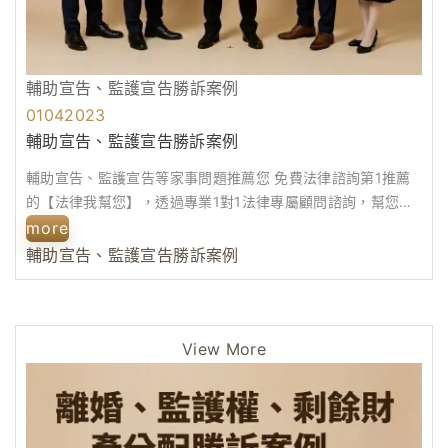
輔助宣告、監護宣告勝訴案例
01
04
2023
輔助宣告、監護宣告勝訴案例
輔助宣告、監護宣告等家事問題推薦您 免費法律諮詢第1推薦
的【法律我幫您】，透過專業1對1法律專屬顧問諮詢，幫您安
排適合的律師協助，歡迎立即來電諮...
more
輔助宣告、監護宣告勝訴案例
View More