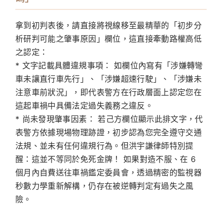
拿到初判表後，請直接將視線移至最精華的「初步分
析研判可能之肇事原因」欄位，這直接牽動路權高低
之認定：
*
文字記載具體違規事項：
如欄位內寫有「涉嫌轉彎
車未讓直行車先行」、「涉嫌超速行駛」、「涉嫌未
注意車前狀況」，即代表警方在行政層面上認定您在
這起車禍中具備法定過失義務之違反。
*
尚未發現肇事因素：
若己方欄位顯示此排文字，代
表警方依據現場物理跡證，初步認為您完全遵守交通
法規、並未有任何違規行為。
但洪宇謙律師特別提
醒：這並不等同於免死金牌！
如果對造不服、在 6
個月內自費送往車禍鑑定委員會，透過精密的監視器
秒數力學重新解構，仍存在被逆轉判定有過失之風
險。