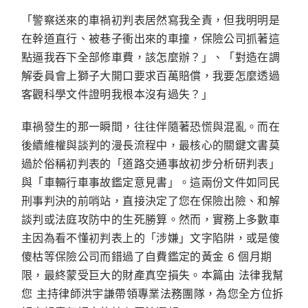
「警察送來的車禍初判表居然寫我全責，但我明明是
在幹道直行、被巷子衝出來的車撞，保險公司抓著這
點逼我吞下全部修車費，該怎麼辦？」、「對造在調
解委員會上獅子大開口要求百萬賠償，我要怎麼透過
客觀科學文件證明我根本沒有過失？」
車禍發生的那一瞬間，往往伴隨著恐慌與混亂。而在
後續維權與談判的漫長流程中，最核心的關鍵文書莫
過於俗稱初判表的「道路交通事故初步分析研判表」
與「車輛行車事故鑑定意見書」。這兩份文件如同民
刑事判決的前哨站，直接決定了您在保險出險、和解
談判或法庭攻防中的生死勝算。然而，實務上多數車
主因為看不懂初判表上的「涉嫌」文字陷阱，或是傻
傻枯等保險公司而錯過了自費鑑定的黃金 6 個月期
限，最終蒙受巨大的財產真空損失。本篇由
法律我幫
您
主持律師洪宇謙帶領專業法務團隊，為您全方位拆