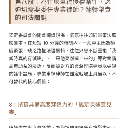
第八段：為什麼車禍侵權案件，您
迫切需要委任專業律師？翻轉肇責
的司法關鍵
鑑定委員會的開會聽證現場，氣氛往往如同軍事法庭
般嚴肅。在短短 10 分鐘的時間內，一般車主因為極
度緊張、缺乏路權法理邏輯，往往只會不斷重複「我
當時真的有減速」、「是他突然撞上來的」等對案情
毫無助益的廢話，反而被對方的資深理賠專員以尖銳
的話術設局。專業車禍律師在鑑定戰場上具備以下不
可替代的核心價值：
8.1 撰寫具備高度穿透力的「鑑定陳述意見
書」
律師會在出席會議前，為您調取現場所有錄影畫面，