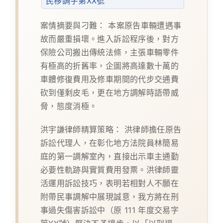
民移調字第XX號
案情摘要與刁難：
本案原告車輛遭遇事
故而嚴重損壞。進入訴訟程序後，對方
保險公司搬出傳統法條，主張車輛零件
有極高的折舊率，企圖將高達數十萬的
車體修復費用及修車期間的代步交通費
砍到僅剩皮毛，更在地方調解時語帶威
脅，態度消極。
洪宇謙律師精算策略：
洪律師擔任原告
訴訟代理人，在彰化地方法院員林簡易
庭的第一調解室內，直接出示車主通勤
必要性軌跡與實質費用發票。洪律師靈
活運用訴訟技巧，表明若相對人不願在
附帶民事調解中展現誠意，我方將在刑
事過失傷害訴訟中（原 111 年度交易字