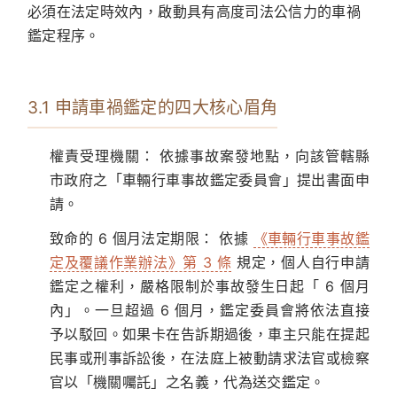
必須在法定時效內，啟動具有高度司法公信力的車禍
鑑定程序。
3.1 申請車禍鑑定的四大核心眉角
權責受理機關：
依據事故案發地點，向該管轄縣
市政府之「車輛行車事故鑑定委員會」提出書面申
請。
致命的 6 個月法定期限：
依據
《車輛行車事故鑑
定及覆議作業辦法》第 3 條
規定，個人自行申請
鑑定之權利，
嚴格限制於事故發生日起「 6 個月
內」
。一旦超過 6 個月，鑑定委員會將依法直接
予以駁回。如果卡在告訴期過後，車主只能在提起
民事或刑事訴訟後，在法庭上被動請求法官或檢察
官以「機關囑託」之名義，代為送交鑑定。