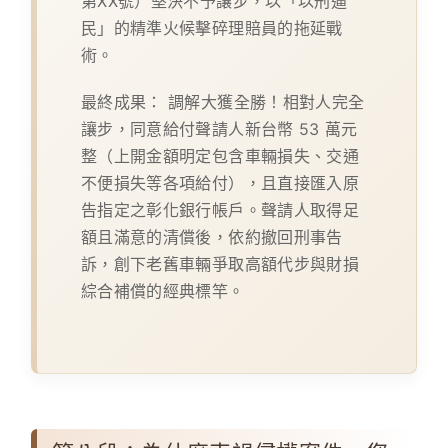
第XX號）堅決不予讓步，以「以刑逼
民」的精準火候擊碎理賠員的拖延戰
術。
最終成果：
調解大獲全勝！相對人完全
讓步，同意給付聲請人新台幣 53 萬元
整（上開金額明定包含車輛損失、交通
不便損失等各項給付），且直接匯入原
告指定之彰化銀行帳戶。聲請人取得足
額且滿意的清償後，依約撤回刑事告
訴，創下老舊車輛爭取高額代步與財損
綜合補償的經典標竿。