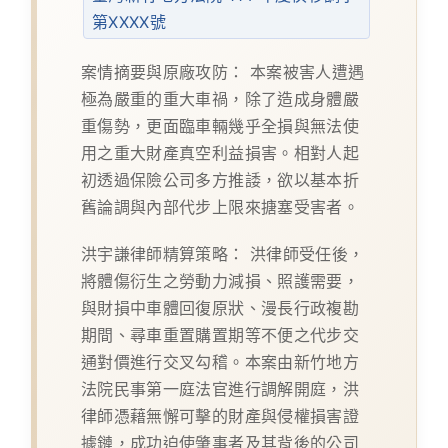
第XXXX號
案情摘要與原廠攻防：
本案被害人遭遇
極為嚴重的重大車禍，除了造成身體嚴
重傷勢，更面臨車輛幾乎全損與無法使
用之重大財產真空利益損害。相對人起
初透過保險公司多方推諉，欲以基本折
舊論調與內部代步上限來搪塞受害者。
洪宇謙律師精算策略：
洪律師受任後，
將體傷衍生之勞動力減損、照護需要，
與財損中車體回復原狀、漫長行政複勘
期間、尋車重置購置期等不便之代步交
通對價進行交叉勾稽。本案由新竹地方
法院民事第一庭法官進行調解開庭，洪
律師憑藉無懈可擊的財產與侵權損害證
據鏈，成功迫使肇事者及其背後的公司