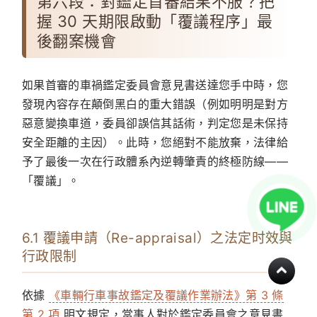
第六段：對鑑定首審結果不服？把
握 30 天期限啟動「覆議程序」最
後翻案機會
如果首審的車禍鑑定委員會意見書送達您手中時，您
發現內容存在顛倒黑白的重大錯誤（例如明明是對方
惡意變換車道，委員卻誤信其話術，判定您是未保持
安全距離的主因）。此時，您絕對不能放棄，法律給
予了最後一次在行政體系內逆轉肇責的終極防線——
「覆議」。
6.1 覆議申請（Re-appraisal）之法定时效與
行政限制
依據
《車輛行車事故鑑定及覆議作業辦法》第 3 條
第 2 項
明文規定，當事人對於鑑定委員會之意見書