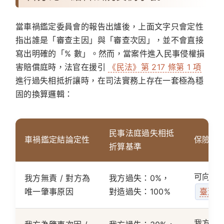
當車禍鑑定委員會的報告出爐後，上面文字只會定性
指出誰是「審查主因」與「審查次因」，並不會直接
寫出明確的「% 數」。然而，當案件進入民事侵權損
害賠償庭時，法官在援引
《民法》第 217 條第 1 項
進行過失相抵折讓時，在司法實務上存在一套極為穩
固的換算邏輯：
民事法庭過失相抵
車禍鑑定結論定性
保險任
折算基準
可向對造
我方無責 / 對方為
我方過失：0%，
唯一肇事原因
對造過失：100%
臺灣高
我方可取