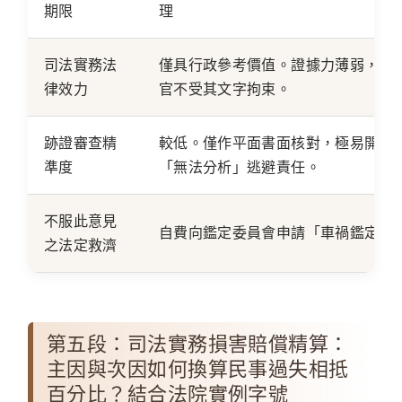
期限
理
司法實務法
僅具行政參考價值。
證據力薄弱
，法
律效力
官不受其文字拘束。
跡證審查精
較低。僅作平面書面核對，極易開出
準度
「無法分析」逃避責任。
不服此意見
自費向鑑定委員會申請「車禍鑑定」
之法定救濟
第五段：司法實務損害賠償精算：
主因與次因如何換算民事過失相抵
百分比？結合法院實例字號