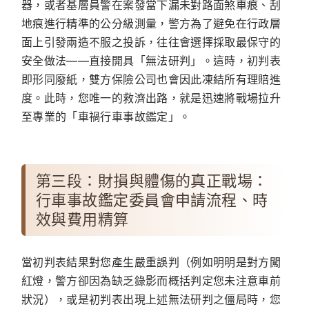
器，或者基層員警在案發當下漏未對路面煞車痕、刮
地痕進行精準的公分級測量，警方為了避免在行政層
面上引發兩造不服之投訴，往往會選擇採取最保守的
安全做法——直接開具「無法研判」。這時，初判表
即形同廢紙，雙方保險公司也會因此凍結所有理賠進
度。
此時，您唯一的救濟出路，就是迅速將戰場拉升
至專業的「車禍行車事故鑑定」。
第三段：財損與體傷的真正戰場：
行車事故鑑定委員會申請流程、時
效與費用精算
當初判表結果對您產生嚴重誤判（例如明明是對方闖
紅燈，警方卻因為缺乏錄影而概括判定您未注意車前
狀況），或是初判表出現上述無法研判之僵局時，您