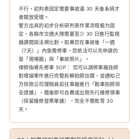
不行，初判表固定需要事故滿 30 天後系統才
會開放受理。
警方出具的初步分析研判表作業流程极为固
定，各縣市交通大隊需要至少 30 日進行監視
器調閱與法規比對。如果您在事故後「一週
（7天）」內急需修車，您依法可以先申請的
是「現場圖」與「事故照片」。
律師指導先修車 SOP：
您可以請修車廠技師
對壞損零件進行完整拆解拍照估價，並通知己
方保險公司理賠員前往車廠進行「勘車拍照保
全證據」，隨後即可自費或出險先行維修領車
（保留維修發票單據），完全不需乾等 30
天。