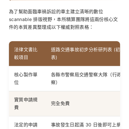
為了幫助面臨車禍訴訟的車主建立清晰的數位
scannable 排版視野，本所精算團隊將這兩份核心文
件的本質差異整理成以下權威對照表格：
法律文書比
道路交通事故初步分析研判表 (初判
較項目
表)
核心製作單
各縣市警察局交通警察大隊（行政警
位
察）
實質申請規
完全免費
費
法定的申請
事故發生日起滿 30 日後即可上網辦