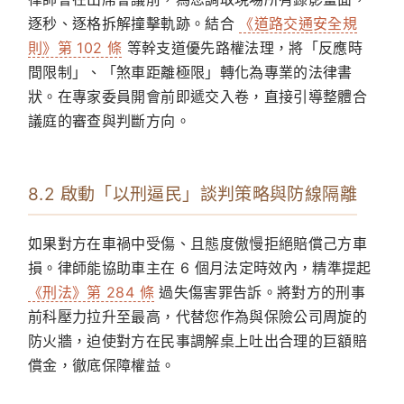
逐秒、逐格拆解撞擊軌跡。結合
《道路交通安全規
則》第 102 條
等幹支道優先路權法理，將「反應時
間限制」、「煞車距離極限」轉化為專業的法律書
狀。在專家委員開會前即遞交入卷，直接引導整體合
議庭的審查與判斷方向。
8.2 啟動「以刑逼民」談判策略與防線隔離
如果對方在車禍中受傷、且態度傲慢拒絕賠償己方車
損。律師能協助車主在
6 個月法定時效內
，精準提起
《刑法》第 284 條
過失傷害罪告訴。將對方的刑事
前科壓力拉升至最高，代替您作為與保險公司周旋的
防火牆，迫使對方在民事調解桌上吐出合理的巨額賠
償金，徹底保障權益。