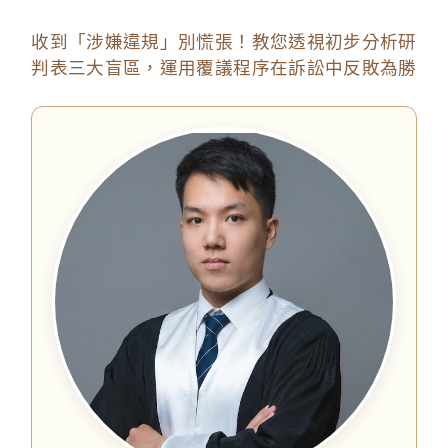
收到「涉嫌違規」別慌張！教您透視初步分析研
判表三大盲區，運用覆議程序在訴訟中反敗為勝