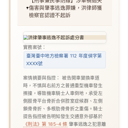
【刑事兼民事防線】涉車禍過失
傷害與肇事逃逸罪嫌，洪律師獲
檢察官認證不起訴
實務案號：
臺灣臺中地方檢察署 112 年度偵字第
XXXX號
案情摘要與指控：
被告開車變換車道
時，不慎與右前方之普通重型機車發生
擦撞，導致機車騎士人車倒地，承受左
側脛骨平台骨折合併腔室症候群、左側
鎖骨骨折、多根肋骨骨折之重傷。騎士
提告指控被告明知發生交通意外卻基於
《刑法》第 185-4 條
肇事逃逸之犯意離