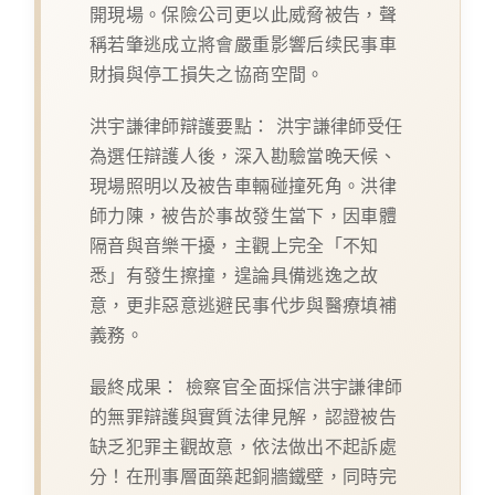
開現場。保險公司更以此威脅被告，聲
稱若肇逃成立將會嚴重影響后续民事車
財損與停工損失之協商空間。
洪宇謙律師辯護要點：
洪宇謙律師受任
為選任辯護人後，深入勘驗當晚天候、
現場照明以及被告車輛碰撞死角。洪律
師力陳，被告於事故發生當下，因車體
隔音與音樂干擾，主觀上完全「不知
悉」有發生擦撞，遑論具備逃逸之故
意，更非惡意逃避民事代步與醫療填補
義務。
最終成果：
檢察官全面採信洪宇謙律師
的無罪辯護與實質法律見解，認證被告
缺乏犯罪主觀故意，依法做出不起訴處
分！在刑事層面築起銅牆鐵壁，同時完