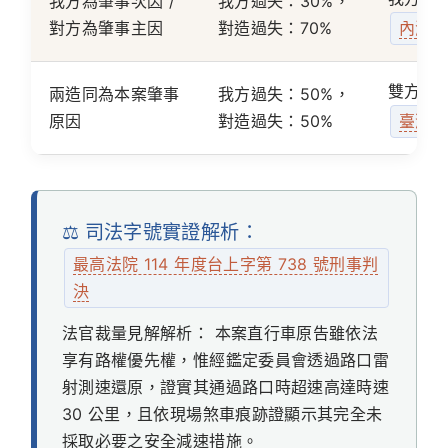
我方為肇事次因 /
我方過失：30%，
對方為肇事主因
對造過失：70%
內湖簡
雙方過
兩造同為本案肇事
我方過失：50%，
原因
對造過失：50%
臺灣高
⚖️ 司法字號實證解析：
最高法院 114 年度台上字第 738 號刑事判
決
法官裁量見解解析：
本案直行車原告雖依法
享有路權優先權，惟經鑑定委員會透過路口雷
射測速還原，證實其通過路口時超速高達時速
30 公里，且依現場煞車痕跡證顯示其完全未
採取必要之安全減速措施。