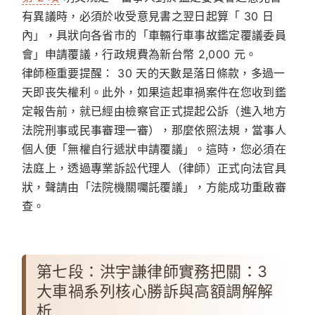
有異議時，
必須於收受意見書之翌日起算「 30 日
內」
，具狀向各省市的「車輛行車事故鑑定覆議委員
會」申請覆議，行政規費為新台幣 2,000 元。
律師極重要提醒：
30 天的天數是落日條款，多過一
天即丧失權利。此外，如果這起車禍案件在您收到鑑
定報告前，就已經由檢察官正式提起公訴（進入地方
法院刑事或民事審理一審），那麼依照法規，當事人
個人便「無權自行遞狀申請覆議」。這時，您必須在
法庭上，透過專業訴訟代理人（律師）正式向法官具
狀，聲請由「法院機關囑託覆議」，方能成功重啟審
查。
第七段：洪宇謙律師實務把關：3
大車禍系列核心勝訴與高額調解解
析