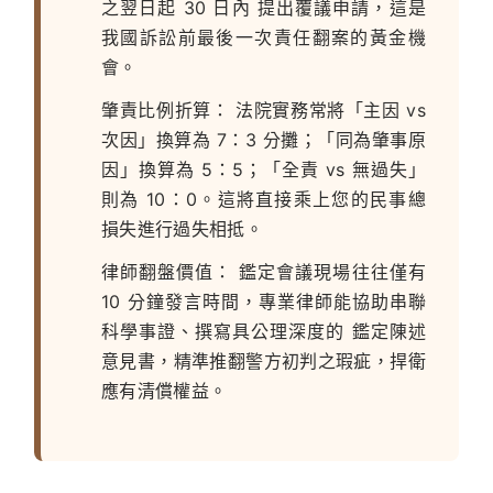
之翌日起
30 日內
提出覆議申請，這是
我國訴訟前最後一次責任翻案的黃金機
會。
肇責比例折算：
法院實務常將「主因 vs
次因」換算為
7：3
分攤；「同為肇事原
因」換算為
5：5
；「全責 vs 無過失」
則為
10：0
。這將直接乘上您的民事總
損失進行過失相抵。
律師翻盤價值：
鑑定會議現場往往僅有
10 分鐘發言時間，專業律師能協助串聯
科學事證、撰寫具公理深度的
鑑定陳述
意見書
，精準推翻警方初判之瑕疵，捍衛
應有清償權益。