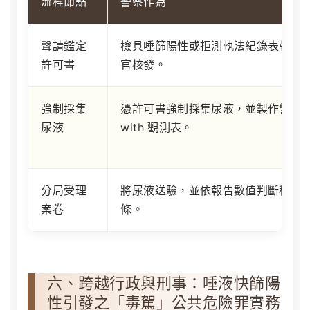
流程節點
警察作為
聲請鑑定
檢具唾篩陽性或拒測執法紀錄表報請
許可書
官核發。
強制採集
憑許可書強制採集尿液，並製作警詢
尿液
with 觀測表。
分局受理
將尿液送驗，並依報告數值判斷移送
案卷
條。
六、跨越行政與刑事：唾液快篩陽
性引發之「毒駕」公共危險罪實務