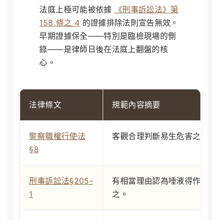
法庭上極可能被依據
《刑事訴訟法》第
158 條之 4
的證據排除法則宣告無效。
早期證據保全——特別是臨檢現場的側
錄——是律師日後在法庭上翻盤的核
心。
法律條文
規範內容摘要
警察職權行使法
客觀合理判斷易生危害之車輛
§8
刑事訴訟法§205-
有相當理由認為唾液得作為證
1
之。