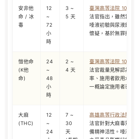
安非他
12
3 ~
臺灣高等法院 107 
命 / 冰
~
5 天
法官指出，雖然當事
毒
72
唾液初驗與尿液鑑定
小
懷疑，基於無罪推定
時
愷他命
24
2 ~
臺灣高等法院 105 
(K他
~
4 天
法官裁量見解認為，
命)
48
率、施用者飲用水之
小
一概論定施用者已達
時
大麻
12
7 ~
高雄高等行政法院 地方庭
(THC)
~
30
法官針對大麻毒駕案
24
天
備精神活性。
唾液檢