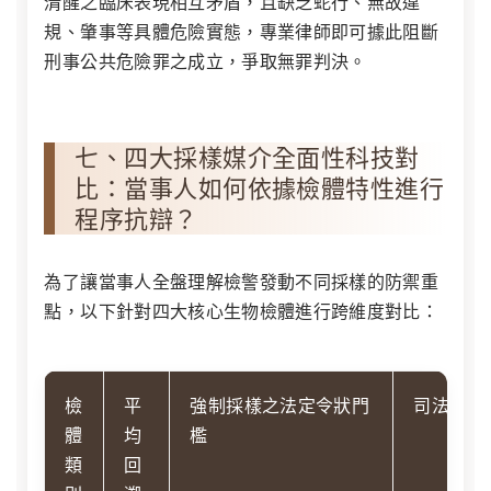
清醒之臨床表現相互矛盾，且缺乏蛇行、無故違
規、肇事等具體危險實態，專業律師即可據此阻斷
刑事公共危險罪之成立，爭取無罪判決。
七、四大採樣媒介全面性科技對
比：當事人如何依據檢體特性進行
程序抗辯？
為了讓當事人全盤理解檢警發動不同採樣的防禦重
點，以下針對四大核心生物檢體進行跨維度對比：
檢
平
強制採樣之法定令狀門
司法實務
體
均
檻
類
回