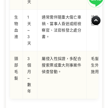
天
生
1
通常需伴隨重大傷亡車
涉及高度
物
天
禍、當事人昏迷或經檢
他替代手
血
~
察官、法官核發之處分
液
3
書。
天
頭
3
屬侵入性採證，多配合
毛髮檢驗
部
個
搜索票或重大刑事案件
生外部表
毛
月
偵查發動。
施用之指
髮
~
數
年