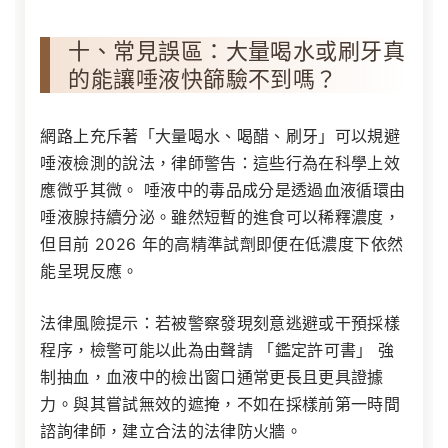
十、常見誤區：大量喝水或刷牙真
的能讓唾液快篩驗不到嗎？
網路上充斥著「大量喝水、喝醋、刷牙」可以規避
唾液檢測的說法，律師警告：
這些行為在科學上效
應微乎其微。
唾液中的毒品成分是透過血液循環由
唾液腺持續分泌。雖然短暫的進食可以稀釋濃度，
但目前 2026 年的高精準試劑即便在低濃度下依然
能呈現反應。
法律風險提示：若被警察發現刻意逃避或干預採樣
程序，檢警可能以此為由聲請 「鑑定許可書」 強
制抽血，血液中的檢出窗口通常更長且更具證據
力。與其嘗試無效的遮掩，不如在採樣前第一時間
諮詢律師，建立合法的法律防火牆。