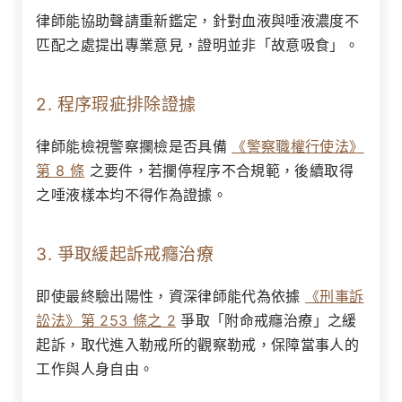
律師能協助聲請重新鑑定，針對血液與唾液濃度不
匹配之處提出專業意見，證明並非「故意吸食」。
2. 程序瑕疵排除證據
律師能檢視警察攔檢是否具備
《警察職權行使法》
第 8 條
之要件，若攔停程序不合規範，後續取得
之唾液樣本均不得作為證據。
3. 爭取緩起訴戒癮治療
即使最終驗出陽性，資深律師能代為依據
《刑事訴
訟法》第 253 條之 2
爭取「附命戒癮治療」之緩
起訴，取代進入勒戒所的觀察勒戒，保障當事人的
工作與人身自由。