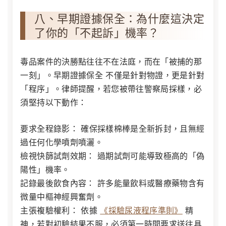
八、早期證據保全：為什麼這決定
了你的「不起訴」機率？
毒品案件的決勝點往往不在法庭，而在「被捕的那
一刻」。
早期證據保全
不僅是針對物證，更是針對
「程序」。律師提醒，若您被帶往警察局採樣，必
須堅持以下動作：
要求全程錄影：
確保採樣棉棒是全新拆封，且無經
過任何化學噴劑噴灑。
檢視快篩試劑效期：
過期試劑可能導致極高的「偽
陽性」機率。
記錄最後飲食內容：
許多能量飲料或醫療藥物含有
微量中樞神經興奮劑。
主張複驗權利：
依據
《採驗尿液程序準則》
精
神，若對初驗結果不服，必須第一時間要求送往具