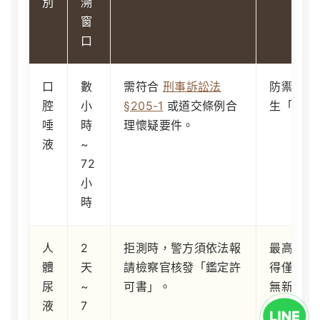
別
溯
窗
口
口
數
需符合
刑事訴訟法
防禦重點
腔
小
§205-1
或道交條例合
生「偽陽
唾
時
理懷疑要件。
液
~
72
小
時
人
2
拒測時，警方須依法報
最高法院 
體
天
請檢察官核發「鑑定許
得僅憑當
尿
~
可書」。
無新犯罪
液
7