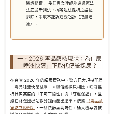
勝訴關鍵：
委任專業律師能透過憲法
法庭最新判決，抗辯違法採樣之證據
排除，爭取不起訴或緩起訴（戒癮治
療）。
一、2026 毒品篩檢現狀：為什麼
「唾液快篩」正取代傳統採尿？
在台灣 2026 年的緝毒實務中，警方已大規模配備
「毒品唾液快篩試劑」。與傳統採尿相比，唾液採
樣具備高度的「不可干擾性」與「尊嚴保護」，且
能在路邊臨檢站數分鐘內產出結果。依據
《毒品危
害防制條例》
，一旦快篩呈現陽性，極大機率會被