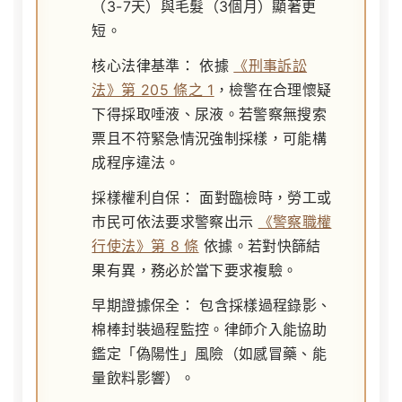
（3-7天）與毛髮（3個月）顯著更
短。
核心法律基準：
依據
《刑事訴訟
法》第 205 條之 1
，檢警在合理懷疑
下得採取唾液、尿液。若警察無搜索
票且不符緊急情況強制採樣，可能構
成程序違法。
採樣權利自保：
面對臨檢時，勞工或
市民可依法要求警察出示
《警察職權
行使法》第 8 條
依據。若對快篩結
果有異，務必於當下要求複驗。
早期證據保全：
包含採樣過程錄影、
棉棒封裝過程監控。律師介入能協助
鑑定「偽陽性」風險（如感冒藥、能
量飲料影響）。