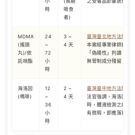
小
(長期
之受毒品影響狀態，
時
吸食
者)
MDMA
24
3 ~
臺灣臺北地方法院 114
(搖頭
~
4 天
本案經專業律師抗辯
丸)/依
72
「偽陽性」判讀，最終
託咪酯
小
無管制成分殘留，獲
時
海洛因
12
2 ~
臺灣臺中地方法院 10
(嗎啡)
~
4 天
法官強調，海洛因進
36
時，體液檢測之邊緣
小
有微瑕，即應落實證
時