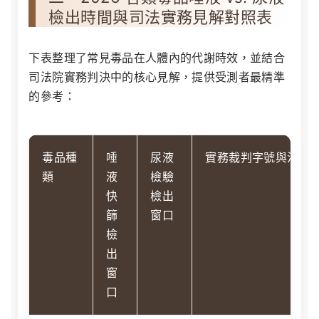
檢出時間與司法實務見解對照表
下表整理了常見毒品在人體內的代謝時效，並結合
司法院實務判決中的核心見解，提供受測者最精準
的參考：
毒品種
唾
尿液
實務裁判字號與法官
類
液
檢驗
快
檢出
篩
窗口
檢
出
窗
口