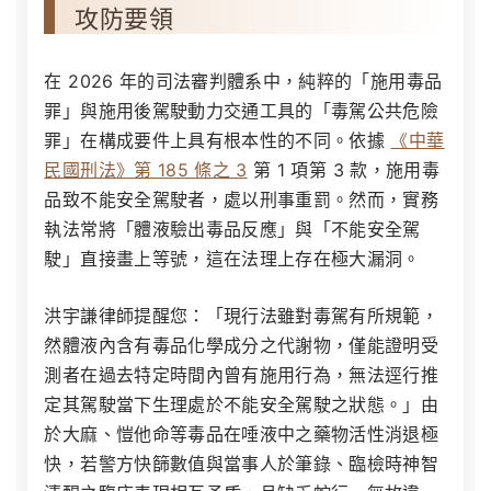
攻防要領
在 2026 年的司法審判體系中，純粹的「施用毒品
罪」與施用後駕駛動力交通工具的「毒駕公共危險
罪」在構成要件上具有根本性的不同。依據
《中華
民國刑法》第 185 條之 3
第 1 項第 3 款，施用毒
品致不能安全駕駛者，處以刑事重罰。然而，實務
執法常將「體液驗出毒品反應」與「不能安全駕
駛」直接畫上等號，這在法理上存在極大漏洞。
洪宇謙律師提醒您：「現行法雖對毒駕有所規範，
然體液內含有毒品化學成分之代謝物，僅能證明受
測者在過去特定時間內曾有施用行為，無法逕行推
定其駕駛當下生理處於不能安全駕駛之狀態。」由
於大麻、愷他命等毒品在唾液中之藥物活性消退極
快，若警方快篩數值與當事人於筆錄、臨檢時神智