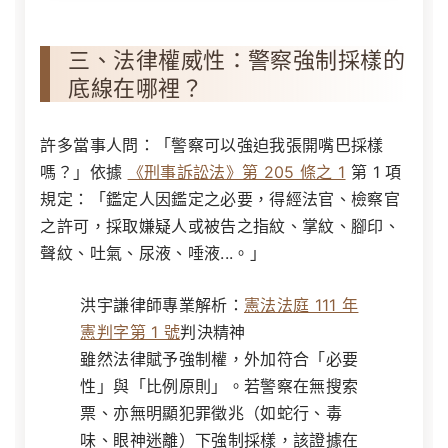
三、法律權威性：警察強制採樣的
底線在哪裡？
許多當事人問：「警察可以強迫我張開嘴巴採樣
嗎？」依據
《刑事訴訟法》第 205 條之 1
第 1 項
規定：「鑑定人因鑑定之必要，得經法官、檢察官
之許可，採取嫌疑人或被告之指紋、掌紋、腳印、
聲紋、吐氣、尿液、唾液...。」
洪宇謙律師專業解析：
憲法法庭 111 年
憲判字第 1 號
判決精神
雖然法律賦予強制權，外加符合「必要
性」與「比例原則」。若警察在無搜索
票、亦無明顯犯罪徵兆（如蛇行、毒
味、眼神迷離）下強制採樣，該證據在