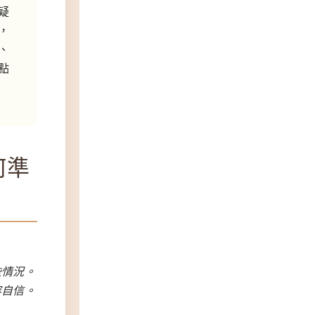
疑
，
、
點
何準
些情況。
容自信。