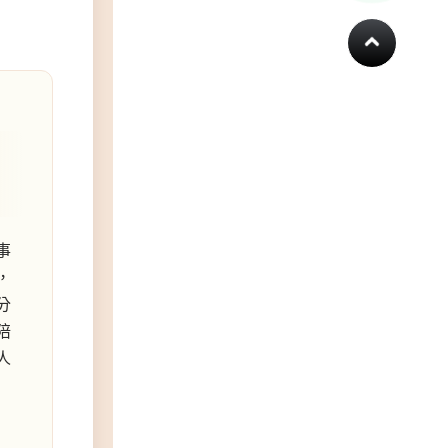
事
，
分
陪
人