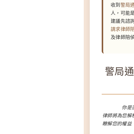
收到
警局
人，可能
建議先諮
請求律師
及律師陪
警局
你是
律師將為您解
瞭解您的權益