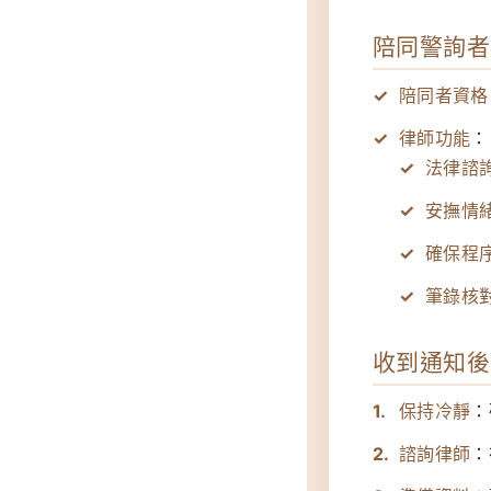
陪同警詢者
陪同者資格
律師功能
：
法律諮
安撫情
確保程
筆錄核
收到通知後
保持冷靜
：
諮詢律師
：