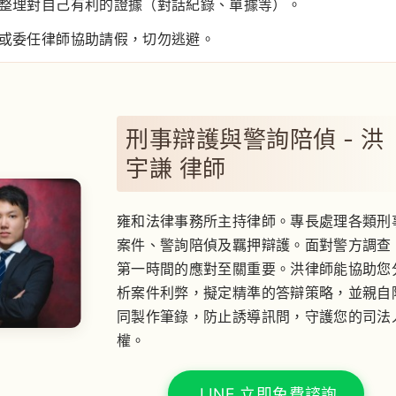
整理對自己有利的證據（對話紀錄、單據等）。
或委任律師協助請假，切勿逃避。
刑事辯護與警詢陪偵 - 洪
宇謙 律師
雍和法律事務所主持律師。專長處理各類刑
案件、警詢陪偵及羈押辯護。面對警方調查
第一時間的應對至關重要。洪律師能協助您
析案件利弊，擬定精準的答辯策略，並親自
同製作筆錄，防止誘導訊問，守護您的司法
權。
LINE 立即免費諮詢