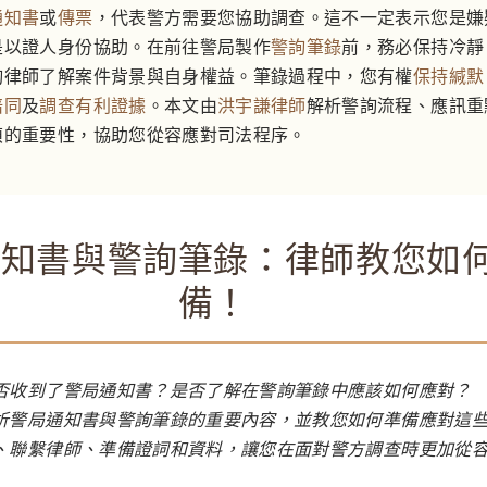
通知書
或
傳票
，代表警方需要您協助調查。這不一定表示您是嫌
是以證人身份協助。在前往警局製作
警詢筆錄
前，務必保持冷靜
詢律師了解案件背景與自身權益。筆錄過程中，您有權
保持緘默
陪同
及
調查有利證據
。本文由
洪宇謙律師
解析警詢流程、應訊重
偵的重要性，協助您從容應對司法程序。
通知書與警詢筆錄：律師教您如
備！
否收到了警局通知書？是否了解在警詢筆錄中應該如何應對？
析警局通知書與警詢筆錄的重要內容，並教您如何準備應對這
、聯繫律師、準備證詞和資料，讓您在面對警方調查時更加從