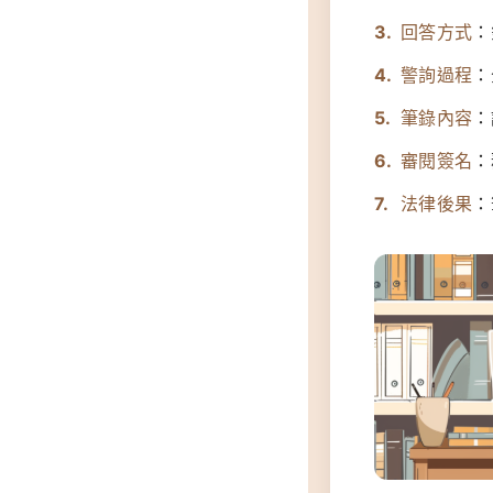
回答方式
：
警詢過程
：
筆錄內容
：
審閱簽名
：
法律後果
：