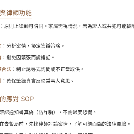
與律師功能
：原則上律師可陪同。家屬需視情況，若為證人或共犯可能被
詢
：分析案情，擬定答辯策略。
緒
：避免因緊張而說錯話。
序合法
：制止誘導式詢問或不正當取供。
對
：確保筆錄真實反映當事人意思。
的應對 SOP
確認通知書真偽（防詐騙），不需過度恐慌。
在去警局前，先找律師討論案情，了解可能面臨的法律風險。