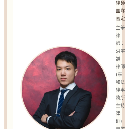
律師
團隊
審定
主筆
律
師：
洪宇
謙
律師
(雍
和法
律事
務所
主持
律
師)
專業