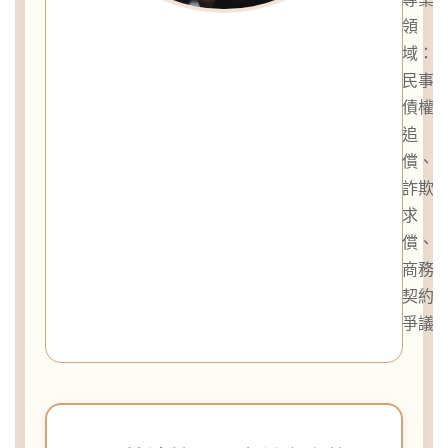
領
域：
民事
債權
追
償、
詐欺
求
償、
商務
契約
爭議