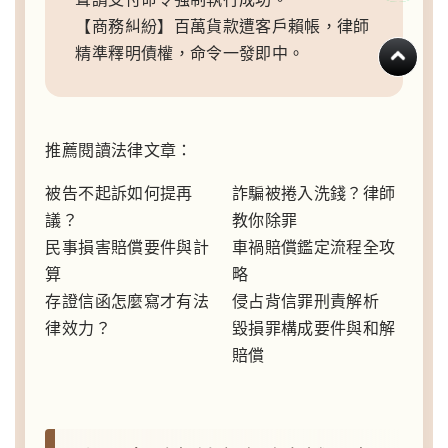
【商務糾紛】百萬貨款遭客戶賴帳，律師
精準釋明債權，命令一發即中。
推薦閱讀法律文章：
被告不起訴如何提再
詐騙被捲入洗錢？律師
議？
教你除罪
民事損害賠償要件與計
車禍賠償鑑定流程全攻
算
略
存證信函怎麼寫才有法
侵占背信罪刑責解析
律效力？
毀損罪構成要件與和解
賠償