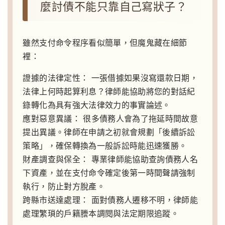
麼討債不能只靠自己寫狀子？
雖然支付命令程序看似簡單，但魔鬼藏在細節
裡：
證據的法律定性：
一張借據如果沒寫還款日期，
法律上何時起算利息？律師能協助將您的對話紀
錄轉化為具有強大法律效力的事實論述。
應對惡意異議：
很多債務人會為了拖延時間故意
提出異議。律師在申請之初就會規劃「後續訴訟
策略」，確保轉換為一般訴訟時能迅速獲勝。
財產調查與保全：
專業律師能協助查詢債務人名
下資產，並在支付命令確定後第一時間聲請強制
執行，防止對方脫產。
跨縣市送達處理：
面對債務人遷移不明，律師能
處理繁瑣的戶籍謄本調閱與法定期限追蹤。