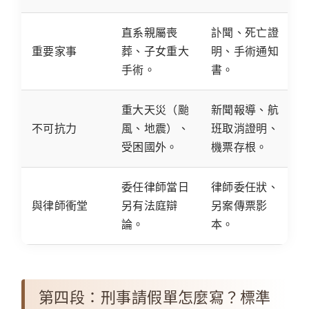
直系親屬喪
訃聞、死亡證
重要家事
葬、子女重大
明、手術通知
手術。
書。
重大天災（颱
新聞報導、航
不可抗力
風、地震）、
班取消證明、
受困國外。
機票存根。
委任律師當日
律師委任狀、
與律師衝堂
另有法庭辯
另案傳票影
論。
本。
第四段：刑事請假單怎麼寫？標準