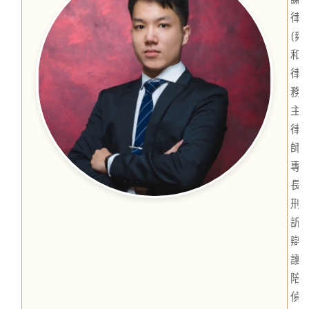
律
(雍
和
律
務
主
律
師)
專
長
刑
訴
辯
護
陪
偵