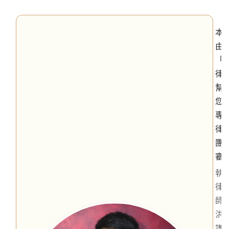
本
由
「
律
幫
您
專
律
團
審
執
律
師
洪
謙