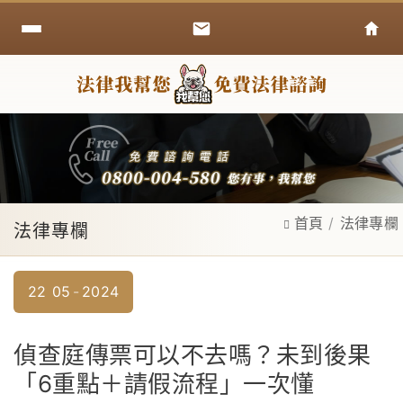
首頁
法律專欄
法律專欄
22
05
2024
偵查庭傳票可以不去嗎？未到後果
「6重點＋請假流程」一次懂