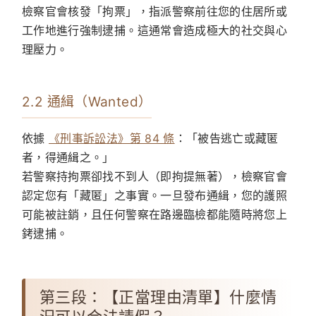
檢察官會核發「拘票」，指派警察前往您的住居所或
工作地進行強制逮捕。這通常會造成極大的社交與心
理壓力。
2.2 通緝（Wanted）
依據
《刑事訴訟法》第 84 條
：「被告逃亡或藏匿
者，得通緝之。」
若警察持拘票卻找不到人（即拘提無著），檢察官會
認定您有「藏匿」之事實。一旦發布通緝，您的護照
可能被註銷，且任何警察在路邊臨檢都能隨時將您上
銬逮捕。
第三段：【正當理由清單】什麼情