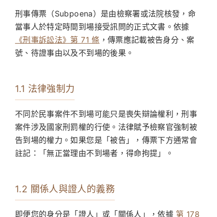
刑事傳票（Subpoena）是由檢察署或法院核發，命
當事人於特定時間到場接受訊問的正式文書。依據
《刑事訴訟法》第 71 條
，傳票應記載被告身分、案
號、待證事由以及不到場的後果。
1.1 法律強制力
不同於民事案件不到場可能只是喪失辯論權利，刑事
案件涉及國家刑罰權的行使。法律賦予檢察官強制被
告到場的權力。如果您是「被告」，傳票下方通常會
註記：「無正當理由不到場者，得命拘提」。
1.2 關係人與證人的義務
即便您的身分是「證人」或「關係人」，依據
第 178