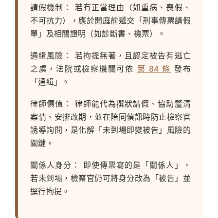
請假機制：
若有正當理由（如重病、喪假、
不可抗力），應於開庭前遞交「刑事傳票請假
單」及相關證明（如診斷書、機票）。
通緝風險：
若拘提無著，且認定被告有逃亡
之虞，法院或檢察機關可依
第 84 條
發布
「通緝」。
律師價值：
律師能代為撰狀請假、協助釐清
案情、安排改期，並在陪同偵訊時防止檢察官
誘導詢問，是化解「未到場即變被告」風險的
關鍵。
關係人身分：
即使傳票寫的是「關係人」，
若未到場，檢察官仍可將身分改為「被告」並
逕行拘提。