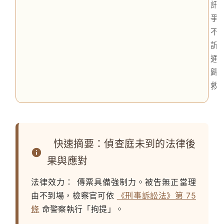
訊
爭
不
訴
通
歸
救
快速摘要：偵查庭未到的法律後
果與應對
法律效力：
傳票具備強制力。被告無正當理
由不到場，檢察官可依
《刑事訴訟法》第 75
條
命警察執行「拘提」。