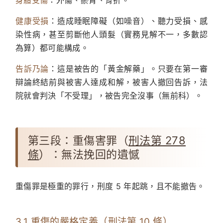
身體受傷
：外傷、瘀青、骨折。
健康受損
：造成睡眠障礙（如噪音）、聽力受損、感
染性病，甚至剪斷他人頭髮（實務見解不一，多數認
為算）都可能構成。
告訴乃論
：這是被告的「黃金解藥」。只要在第一審
辯論終結前與被害人達成和解，被害人撤回告訴，法
院就會判決「不受理」，被告完全沒事（無前科）。
第三段：重傷害罪（
刑法第 278
條
）：無法挽回的遺憾
重傷罪是極重的罪行，刑度 5 年起跳，且不能撤告。
3.1 重傷的嚴格定義（
刑法第 10 條
）