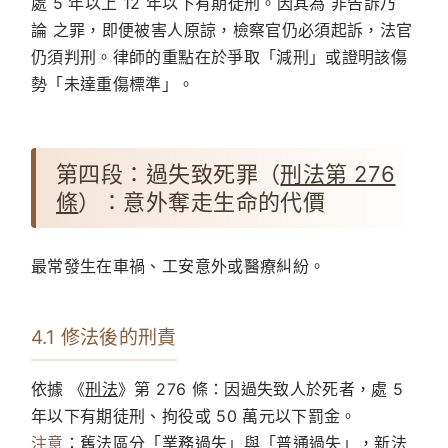
處 5 年以上 12 年以下有期徒刑。因其為 非告訴乃
論 之罪，即便被害人原諒，檢察官仍必須起訴，法官
仍須判刑。律師的重點在於爭取「減刑」或證明該傷
勢「未達重傷標準」。
第四段：過失致死罪（
刑法第 276
條
）：意外奪走生命的代價
最常發生在車禍、工安意外或醫療糾紛。
4.1 修法後的刑責
依據 《
刑法
》第 276 條：因過失致人於死者，處 5
年以下有期徒刑、拘役或 50 萬元以下罰金。
注意
：舊法區分「業務過失」與「普通過失」，新法