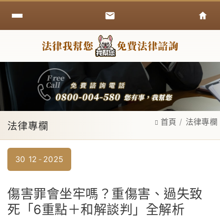
首頁
法律專欄
法律專欄
30
12
2025
傷害罪會坐牢嗎？重傷害、過失致
死「6重點＋和解談判」全解析