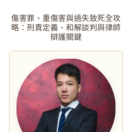
傷害罪、重傷害與過失致死全攻
略：刑責定義、和解談判與律師
辯護關鍵