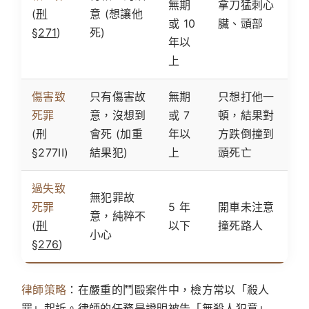
無期
拿刀猛刺心
(
刑
意 (想讓他
或 10
臟、頭部
§271
)
死)
年以
上
傷害致
只有傷害故
無期
只想打他一
死罪
意，沒想到
或 7
頓，結果對
(刑
會死 (加重
年以
方跌倒撞到
§277II)
結果犯)
上
頭死亡
過失致
無犯罪故
死罪
5 年
開車未注意
意，純粹不
(
刑
以下
撞死路人
小心
§276
)
律師策略
：在嚴重的鬥毆案件中，檢方常以「殺人
罪」起訴。律師的任務是證明被告「無殺人犯意」