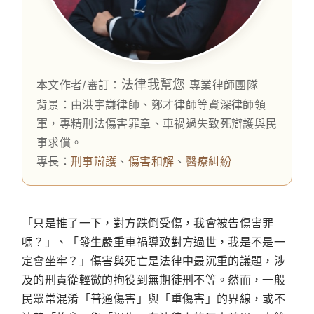
法律我幫您
本文作者/審訂：
專業律師團隊
背景：由洪宇謙律師、鄭才律師等資深律師領
軍，專精刑法傷害罪章、車禍過失致死辯護與民
事求償。
專長：
刑事辯護
、
傷害和解
、
醫療糾紛
「只是推了一下，對方跌倒受傷，我會被告傷害罪
嗎？」、「發生嚴重車禍導致對方過世，我是不是一
定會坐牢？」傷害與死亡是法律中最沉重的議題，涉
及的刑責從輕微的拘役到無期徒刑不等。然而，一般
民眾常混淆「普通傷害」與「重傷害」的界線，或不