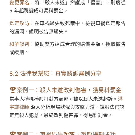
變更罪名
：將「殺人未遂」辯護成「傷害」，刑度從
5 年起跳變成可易科罰金。
鑑定攻防
：在車禍過失致死案中，檢視車禍鑑定報告
的漏洞，證明被告無過失。
和解談判
：協助雙方達成合理的賠償金額，換取撤告
或緩刑。
8.2 法律我幫您：真實勝訴案例分享
案例一：殺人未遂改判傷害，獲易科罰金
當事人持棍棒毆打對方頭部，被以殺人未遂起訴。
洪
宇謙律師
深入分析現場狀況與攻擊力道，說服法官認
定無殺人犯意。最終改判傷害罪，得易科罰金。
案例二：車禍過失致死，爭取緩刑成功