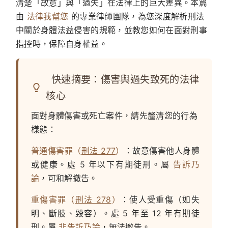
清楚「故意」與「過失」在法律上的巨大差異。本篇
由
法律我幫您
的專業律師團隊，為您深度解析刑法
中關於身體法益侵害的規範，並教您如何在面對刑事
指控時，保障自身權益。
快速摘要：傷害與過失致死的法律
核心
面對身體傷害或死亡案件，請先釐清您的行為
樣態：
普通傷害罪（
刑法 277
）
：故意傷害他人身體
或健康。處 5 年以下有期徒刑。屬
告訴乃
論
，可和解撤告。
重傷害罪（
刑法 278
）
：使人受重傷（如失
明、斷肢、毀容）。處 5 年至 12 年有期徒
刑。屬
非告訴乃論
，無法撤告。