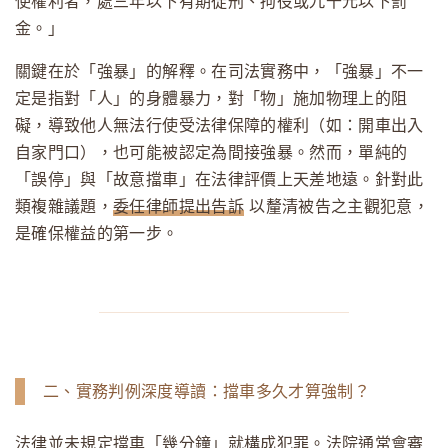
使權利者，處三年以下有期徒刑、拘役或九千元以下罰
金。」
關鍵在於「強暴」的解釋。在司法實務中，「強暴」不一
定是指對「人」的身體暴力，對「物」施加物理上的阻
礙，導致他人無法行使受法律保障的權利（如：開車出入
自家門口），也可能被認定為間接強暴。然而，單純的
「誤停」與「故意擋車」在法律評價上天差地遠。針對此
類複雜議題，
委任律師提出告訴
以釐清被告之主觀犯意，
是確保權益的第一步。
二、實務判例深度導讀：擋車多久才算強制？
法律並未規定擋車「幾分鐘」就構成犯罪。法院通常會審