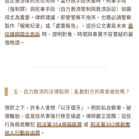
這正是法律的灰色地帶。當行政手段失靈時，刑事手段
（強制罪）與民事手段（自力救濟限制與救濟訴訟）就顯
得尤為重要。律師建議，即便警察不拖吊，也務必請警察
製作「報案纪录」或「處置報告」，這份公文書是未來
委
任律師提出告訴
時，證明對象、時間與事實不容置疑的最
強物證。
五、自力救濟的法律陷阱：亂動對方的車會被告嗎？
憤怒之下，許多人會想「以牙還牙」。例如私自鎖車、破
壞輪胎、或是找吊車強行移至遠處。律師嚴正提醒：這些
行為極易觸犯
刑法第354條損毀罪
或
刑法第302條剝奪
他人行動自由罪
。