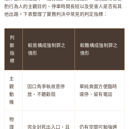
酌行為人的主觀目的、停車時間長短以及受害人是否有其
他出路。下表整理了實務判決中常見的判定指標：
判
斷
較易構成強制罪之
較難構成強制罪之
指
情形
情形
標
主
觀
因口角爭執故意停
單純貪圖方便臨時
動
放、不聽勸阻
違停、留有電話
機
物
理
完全封死出入口，且
仍有空間可勉強通