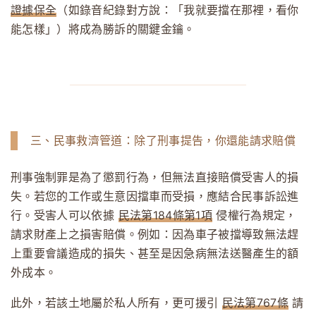
證據保全
（如錄音紀錄對方說：「我就要擋在那裡，看你
能怎樣」）將成為勝訴的關鍵金鑰。
三、民事救濟管道：除了刑事提告，你還能請求賠償
刑事強制罪是為了懲罰行為，但無法直接賠償受害人的損
失。若您的工作或生意因擋車而受損，應結合民事訴訟進
行。受害人可以依據
民法第184條第1項
侵權行為規定，
請求財產上之損害賠償。例如：因為車子被擋導致無法趕
上重要會議造成的損失、甚至是因急病無法送醫產生的額
外成本。
此外，若該土地屬於私人所有，更可援引
民法第767條
請