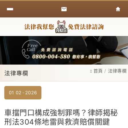
首頁
法律專欄
法律專欄
01
02
2026
車擋門口構成強制罪嗎？律師揭秘
刑法304條地雷與救濟賠償關鍵