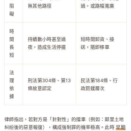
阻
無其他路徑
過，或路幅寬廣
礙
時
間
持續數小時甚至過
短時間卸貨、接
長
夜，造成生活停擺
送，隨即移車
短
法
理
刑法第304條、第13
民法第184條、行
依
條故意認定
政罰鍰層次
據
律師指出，若對方是「針對性」的擋車（例如：鄰里土地
糾紛後的惡意報復），構成強制罪的機率極高。此時
早期