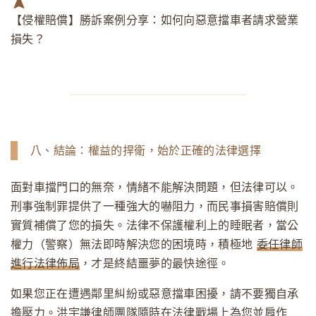
【侵權賠償】勝訴案例分享：如何向惡意擋車者請求營業
損失？
八、結論：權益的捍衛，始於正確的法律選擇
面對車擋門口的無奈，情緒不能解決問題，但法律可以。
刑事強制罪提供了一種強大的嚇阻力，而民事損害賠償則
實質補償了您的損失。法律不保護權利上的睡眠者，當公
權力（警察）無法即時解決您的困境時，積極地
委任律師
進行法律佈局
，才是終結噩夢的最快途徑。
如果您正在遭遇鄰里糾紛或惡意擋車困擾，請不要獨自承
擔壓力。洪宇謙律師團隊隨時在法律戰場上為您並肩作