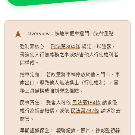
Overview：快速掌握車擋門口法律重點
強制罪核心：
刑法第304條
規定，以強暴、
脅迫使人行無義務之事或妨害他人行使權利者
即構成。
擋車定義：
若故意將車輛停放於他人門口、車
庫出口，導致他人無法進出（行使權利），實
務上具備構成強制罪之風險。
民事責任：
受害人可依
民法第184條
請求侵
權行為損害賠償，或依
民法第767條
請求除去
妨害。
早期證據保全：
報警紀錄、照片、錄影監視器