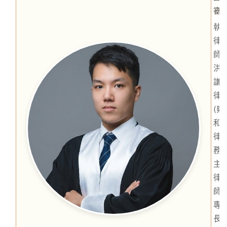
審
執
律
師
洪
謙
律
(雍
和
律
務
主
律
師)
專
長