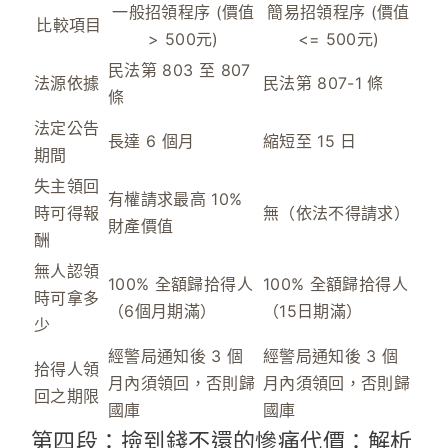
一般招領程序 (價值
簡易招領程序 (價值
比較項目
> 500元)
<= 500元)
民法第 803
至
807
法源依據
民法第 807-1 條
條
法定公告
長達
6 個月
縮短至
15 日
期間
失主領回
有權請求最高
10%
時可得報
無（依法不得請求）
財產價值
酬
無人認領
100% 全額歸拾得人
100% 全額歸拾得人
時可拿多
（6個月期滿）
（15日期滿）
少
經警局通知後 3 個
經警局通知後 3 個
拾得人領
月內須領回，否則歸
月內須領回，否則歸
回之期限
國庫
國庫
第四段：撿到錢不還的慘痛代價：解析