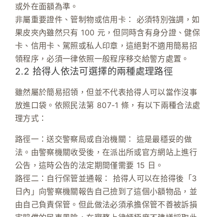
或外在面額為準。
非屬重要證件、管制物或信用卡：
必須特別強調，如
果皮夾內雖然只有 100 元，但同時含有身分證、健保
卡、信用卡、駕照或私人印章，這絕對
不適用
簡易招
領程序，必須一律依照一般程序移交給警方處置。
2.2 拾得人依法可選擇的兩種處理路徑
雖然屬於簡易招領，但並不代表拾得人可以當作沒事
放進口袋。依照
民法第 807-1 條
，有以下兩種合法處
理方式：
路徑一：送交警察局或自治機關：
這是最穩妥的做
法。由警察機關收受後，在派出所或官方網站上進行
公告，這時公告的法定期間僅需要
15 日
。
路徑二：自行保管並通報：
拾得人可以在拾得後「3
日內」向警察機關報告自己撿到了這個小額物品，並
由自己負責保管。但此做法必須承擔保管不善被訴損