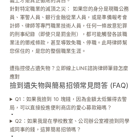
義上才是真正徹底的清白。
針對特定職業的滅頂之災：
如果您的身分是現職公務
員、軍警人員、銀行金融從業人員，或是準備報考會
計師、律師等專門職業技術人員，任何一條故意犯罪
的刑事紀錄（即使只是罰金刑），都可能觸發各該職
業法的懲戒條款，甚至導致免職、停職。此時律師幫
您保住的，是您的整個職業生涯。
遭指控侵占遺失物？立即線上LINE諮詢律師筆錄怎麼
應對
撿到遺失物與簡易招領常見問答 (FAQ)
Q1：如果我撿到 10 塊錢，因為金額太低懶得去警
局，可以直接投進便利商店的愛心募款箱嗎？
Q2：如果我是在學校教室、公司辦公室裡撿到同學
或同事的錢，這算簡易招領嗎？