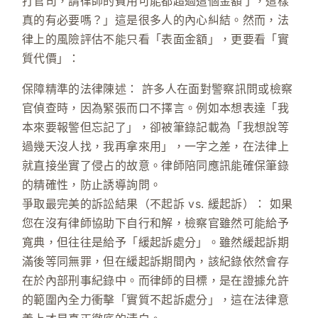
打官司，請律師的費用可能都超過這個金額了，這樣
真的有必要嗎？」這是很多人的內心糾結。然而，法
律上的風險評估不能只看「表面金額」，更要看「實
質代價」：
保障精準的法律陳述：
許多人在面對警察訊問或檢察
官偵查時，因為緊張而口不擇言。例如本想表達「我
本來要報警但忘記了」，卻被筆錄記載為「我想說等
過幾天沒人找，我再拿來用」，一字之差，在法律上
就直接坐實了侵占的故意。律師陪同應訊能確保筆錄
的精確性，防止誘導詢問。
爭取最完美的訴訟結果（不起訴 vs. 緩起訴）：
如果
您在沒有律師協助下自行和解，檢察官雖然可能給予
寬典，但往往是給予「緩起訴處分」。雖然緩起訴期
滿後等同無罪，但在緩起訴期間內，該紀錄依然會存
在於內部刑事紀錄中。而律師的目標，是在證據允許
的範圍內全力衝擊
「實質不起訴處分」
，這在法律意