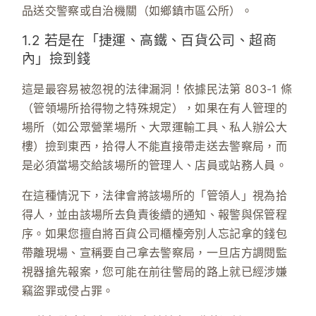
品送交警察或自治機關（如鄉鎮市區公所）。
1.2 若是在「捷運、高鐵、百貨公司、超商
內」撿到錢
這是最容易被忽視的法律漏洞！依據
民法第 803-1 條
（管領場所拾得物之特殊規定），如果在有人管理的
場所（如公眾營業場所、大眾運輸工具、私人辦公大
樓）撿到東西，拾得人
不能
直接帶走送去警察局，而
是必須
當場交給該場所的管理人、店員或站務人員
。
在這種情況下，法律會將該場所的「管領人」視為拾
得人，並由該場所去負責後續的通知、報警與保管程
序。如果您擅自將百貨公司櫃檯旁別人忘記拿的錢包
帶離現場、宣稱要自己拿去警察局，一旦店方調閱監
視器搶先報案，您可能在前往警局的路上就已經涉嫌
竊盜罪或侵占罪。