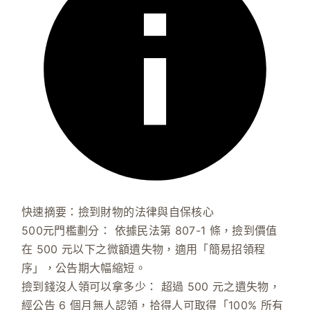
快速摘要：撿到財物的法律與自保核心
500元門檻劃分：
依據
民法第 807-1 條
，撿到價值
在 500 元以下之微額遺失物，適用「簡易招領程
序」，公告期大幅縮短。
撿到錢沒人領可以拿多少：
超過 500 元之遺失物，
經公告 6 個月無人認領，拾得人可取得「100% 所有