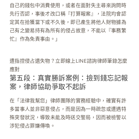
自己的錢包中消費使用，或者在面對失主尋來詢問時
先行否認，事後才改口稱『打算報案』，法院均會認
定其在拾獲當下或不久後，即已產生將他人財物據為
己有之變易持有為所有的侵占故意，不能以『事務繁
忙』作為免責事由。」
遭指控侵占遺失物？立即線上LINE諮詢律師筆錄怎麼
應對
第五段：真實勝訴案例：撿到錢忘記報
案，律師協助爭取不起訴
在「法律我幫您」律師團隊的實務經驗中，確實有許
多當事人並非惡意侵占，而是因為一時疏忽或遭遇特
殊突發狀況，導致未能及時送交警局，因而被檢警以
涉犯侵占罪嫌傳喚。