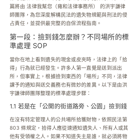
篇將由
法律我幫您（雍和法律事務所）
的洪宇謙律
師團隊，為您深度解構民法的遺失物規範與刑法的侵
占責任，並提供最完整的自保流程指南。
第一段：撿到錢怎麼辦？不同場所的標
準處理 SOP
當你在地上看到遺失的現金或皮夾時，法律上的「拾
得」行為就已經發生。許多人第一直覺是送到派出
所，但事實上，根據撿到東西的「場所」不同，法律
課予的通知與送交義務也有微妙的差異。以下是由洪
宇謙律師團隊整理的標準處理步驟：
1.1 若是在「公開的街道路旁、公園」撿到錢
在沒有特定管理人的公共場所拾獲財物，依照
民法第
803 條
規定，拾得人應從速通知遺失人、所有人或其
他有受領權之人。如果不知道失主是誰，就必須將物