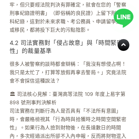
牢，但只要經法院判決有罪確定，就會在您的「警察
刑事紀錄證明書」（即俗稱的
良民證
）上留下刑事前
科紀錄，這對於未來求職、考公務員、申請留學簽證
或移民，都將投下巨大的污點陰影。
4.2 司法實務對「侵占故意」與「時間緊密
性」的裁量基準
很多人被警察約談時都會辯稱：「我沒有想侵占啊！
我只是太忙了，打算等放假再拿去警局。」究竟法院
會不會採信這種說法？
🏛️ 司法核心見解：
臺灣高等法院 109 年度上易字第
898 號刑事判決
解析
司法實務在判斷行為人是否具有「不法所有意圖」
時，會嚴格檢視其
「行為時與拾獲時之時間空間緊密
性」
。如果行為人撿到財物後，在長達數日的時間
內，多次經過派出所卻不入內申報，反而將財物混入