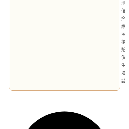
刑
侵
辯
護
民
損
賠
償
生
法
諮