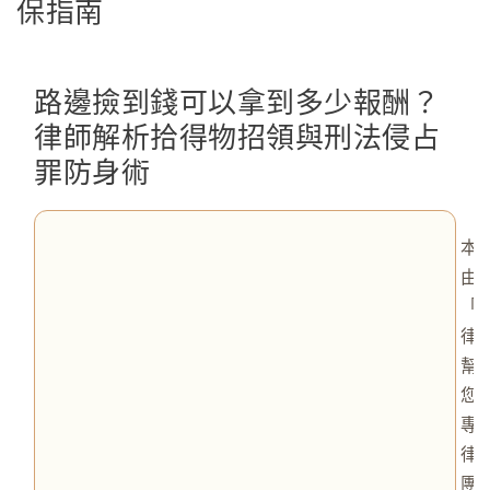
保指南
路邊撿到錢可以拿到多少報酬？
律師解析拾得物招領與刑法侵占
罪防身術
本
由
「
律
幫
您
專
律
團