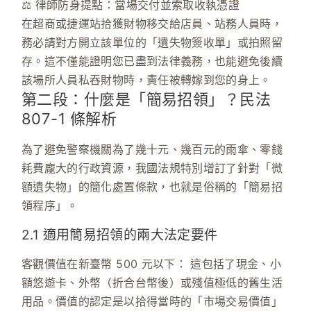
⚖️ 律師防身提點：當場交付並索取收執憑證
在超商或捷運站拾獲財物移交給店員、站務人員時，
務必請對方開立該單位的「遺失物簽收單」或拍照留
存。這不僅能證明您已盡到法律義務，也能避免後續
該場所人員私吞財物時，責任被轉嫁到您的身上。
第二段：什麼是「簡易招領」？民法
807-1 條解析
為了避免警察機關為了幾十元、幾百元的雨傘、零錢
耗費龐大的行政資源，我國法規特別增訂了針對「微
額遺失物」的簡化處置條款，也就是俗稱的「簡易招
領程序」。
2.1 適用簡易招領的兩大法定要件
客觀價值在新臺幣 500 元以下：
這包括了現金、小
額悠遊卡、外幣（折合台幣後）或殘值極低的舊生活
用品。價值的認定是以拾得當時的「市場交易價值」