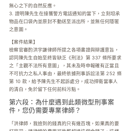
無心之下的自然反應。
3. 證明陳先生在接獲警方電話通知的當下，立刻坦承
物品在口袋內並原封不動送至派出所，並無任何隱匿
之意圖。
【案件結果】
檢察官審酌洪宇謙律師所提之各項書證與辯護意旨，
認同陳先生自始至終皆缺乏《刑法》第 337 條所要求
之「主觀不法所有意圖」，其未及時申報確有正當且
不可抗力之私人事由，最終依據
刑事訴訟法第 252 條
第 10 款
，給予陳先生
不起訴處分
，成功捍衛當事人
的清白，免於留下任何前科污點。
第六段：為什麼遇到此類微型刑事案
件，您仍需要專業律師？
「洪律師，我撿到的錢真的只有幾百塊，如果真的要