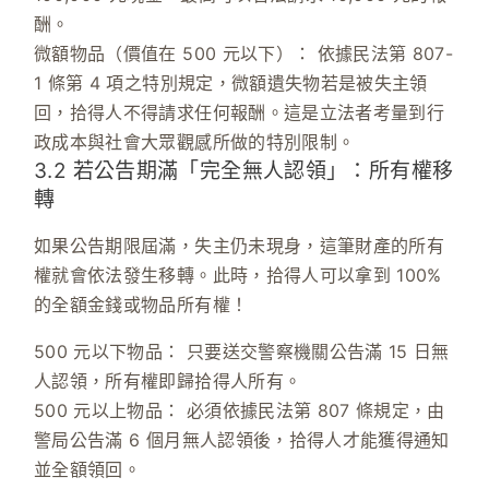
酬。
微額物品（價值在 500 元以下）：
依據
民法第 807-
1 條第 4 項
之特別規定，微額遺失物若是被失主領
回，拾得人
不得請求任何報酬
。這是立法者考量到行
政成本與社會大眾觀感所做的特別限制。
3.2 若公告期滿「完全無人認領」：所有權移
轉
如果公告期限屆滿，失主仍未現身，這筆財產的所有
權就會依法發生移轉。此時，拾得人可以拿到
100%
的全額金錢或物品所有權
！
500 元以下物品：
只要送交警察機關公告滿
15 日
無
人認領，所有權即歸拾得人所有。
500 元以上物品：
必須依據
民法第 807 條
規定，由
警局公告滿
6 個月
無人認領後，拾得人才能獲得通知
並全額領回。