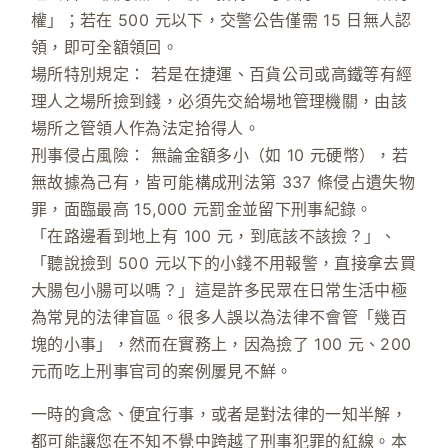
權」；若在 500 元以下，交警公告僅需 15 日無人認
領，即可全額領回。
場所特別規定：
若是在捷運、百貨公司或高鐵等有經
理人之場所撿到錢，必須先交給場地管理機關，由該
場所之管領人作為法定拾得人。
刑事侵占風險：
無論金額多小（如 10 元硬幣），若
無故據為己有，皆可能構成
刑法第 337 條
侵占遺失物
罪，面臨最高 15,000 元罰金並留下刑事紀錄。
「在路邊看到地上有 100 元，到底該不該撿？」、
「聽說撿到 500 元以下的小錢不用報警，直接拿去買
大腸包小腸可以嗎？」這是許多民眾在日常生活中極
為常見的法律盲區。很多人誤以為法律不會管「幾百
塊的小事」，然而在實務上，因為撿了 100 元、200
元而吃上刑事官司的案例屢見不鮮。
一時的貪念、便宜行事，或者是對法律的一知半解，
都可能讓您在不知不覺中跨越了刑事犯罪的紅線。本