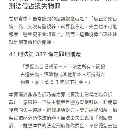
刑法侵占遺失物罪
在現實中，最常聽到的錯誤觀念就是：「反正才幾百
塊，路口又沒有監視器，就算我拿走，失主也不可能
報案，警察更不會想查。」然而，這種僥倖心理往往
就是刑事前科的開端。
4.1 刑法第 337 條之罪刑構造
「意圖為自己或第三人不法之所有，而侵
占遺失物、漂流物或其他離本人所持有之
物者，處 1 萬 5 千元以下罰金。」
本罪屬於
非非告訴乃論之罪
（實務上常稱之為公訴
罪），意思是一旦失主報案且警方查獲移送，即使事
後您向失主道歉、把錢還給對方、雙方達成和解，
檢
察官依然必須依法偵辦，無法由失主直接「撤回告
訴」
。雖然本罪的法定刑度僅為罰金，不會讓您去坐