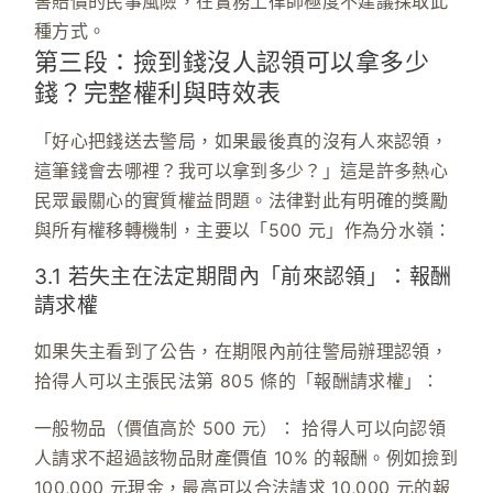
害賠償的民事風險，在實務上律師極度不建議採取此
種方式。
第三段：撿到錢沒人認領可以拿多少
錢？完整權利與時效表
「好心把錢送去警局，如果最後真的沒有人來認領，
這筆錢會去哪裡？我可以拿到多少？」這是許多熱心
民眾最關心的實質權益問題。法律對此有明確的獎勵
與所有權移轉機制，主要以「500 元」作為分水嶺：
3.1 若失主在法定期間內「前來認領」：報酬
請求權
如果失主看到了公告，在期限內前往警局辦理認領，
拾得人可以主張
民法第 805 條
的「報酬請求權」：
一般物品（價值高於 500 元）：
拾得人可以向認領
人請求不超過該物品財產價值
10%
的報酬。例如撿到
100,000 元現金，最高可以合法請求 10,000 元的報