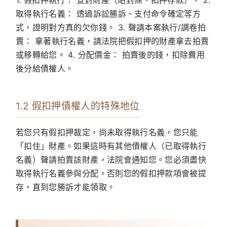
1.
假扣押執行：
查封財產（貼封條、扣押存款）。 2.
取得執行名義：
透過訴訟勝訴、支付命令確定等方
式，證明對方真的欠你錢。 3.
聲請本案執行/調卷拍
賣：
拿著執行名義，請法院把假扣押的財產拿去拍賣
或移轉給您。 4.
分配價金：
拍賣後的錢，扣除費用
後分給債權人。
1.2 假扣押債權人的特殊地位
若您只有假扣押裁定，尚未取得執行名義，您只能
「扣住」財產。如果這時有其他債權人（已取得執行
名義）聲請拍賣該財產，法院會通知您。您必須盡快
取得執行名義參與分配，否則您的假扣押款項會被提
存，直到您勝訴才能領取。