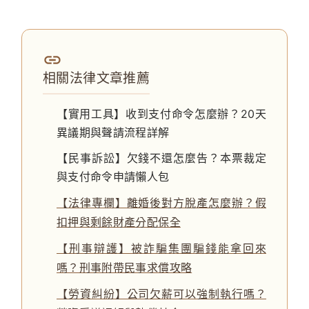
相關法律文章推薦
【實用工具】收到支付命令怎麼辦？20天
異議期與聲請流程詳解
【民事訴訟】欠錢不還怎麼告？本票裁定
與支付命令申請懶人包
【法律專欄】離婚後對方脫產怎麼辦？假
扣押與剩餘財產分配保全
【刑事辯護】被詐騙集團騙錢能拿回來
嗎？刑事附帶民事求償攻略
【勞資糾紛】公司欠薪可以強制執行嗎？