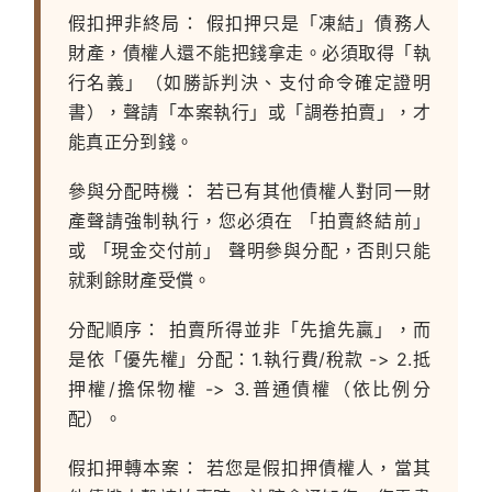
假扣押非終局：
假扣押只是「凍結」債務人
財產，債權人還不能把錢拿走。必須取得「執
行名義」（如勝訴判決、支付命令確定證明
書），聲請「本案執行」或「調卷拍賣」，才
能真正分到錢。
參與分配時機：
若已有其他債權人對同一財
產聲請強制執行，您必須在 「拍賣終結前」
或 「現金交付前」 聲明參與分配，否則只能
就剩餘財產受償。
分配順序：
拍賣所得並非「先搶先贏」，而
是依「優先權」分配：1.執行費/稅款 -> 2.抵
押權/擔保物權 -> 3.普通債權（依比例分
配）。
假扣押轉本案：
若您是假扣押債權人，當其