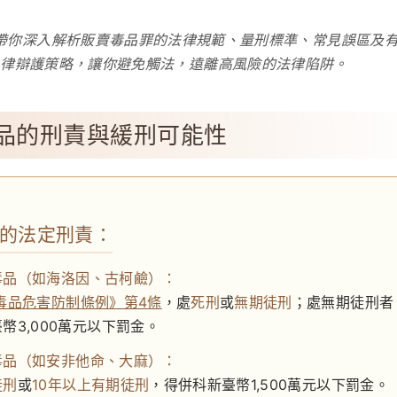
帶你深入解析販賣毒品罪的法律規範、量刑標準、常見誤區及
律辯護策略，讓你避免觸法，遠離高風險的法律陷阱。
品的刑責與緩刑可能性
的法定刑責：
毒品（如海洛因、古柯鹼）：
毒品危害防制條例》第4條
，處
死刑
或
無期徒刑
；處無期徒刑者
幣3,000萬元以下罰金。
毒品（如安非他命、大麻）：
徒刑
或
10年以上有期徒刑
，得併科新臺幣1,500萬元以下罰金。