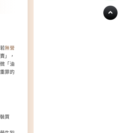
若
無營
賣」，
微「油
重罪的
裝買
萌生犯