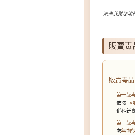
法律我幫您將
販賣毒
販賣毒品
第一級
依據
《
併科新臺
第二級
處
無期