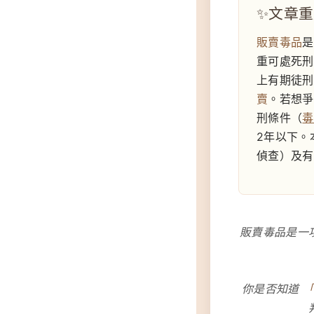
文章重點
販賣毒品
是
重可處死刑
上有期徒刑
賣
。若想爭
刑條件（
毒
2年以下。
偵查）及有
販賣毒品是一
你是否知道