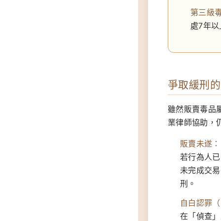
第三級
處7年以
爭取緩刑的
雖然販賣毒品
業律師協助，
販賣未遂：
若行為人已
未完成交
刑。
自白認罪（
在「偵查」