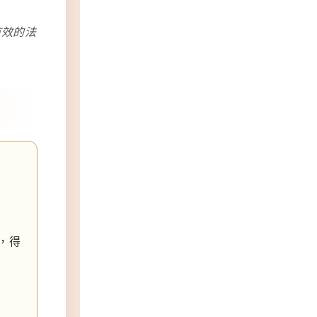
有效的法
，得