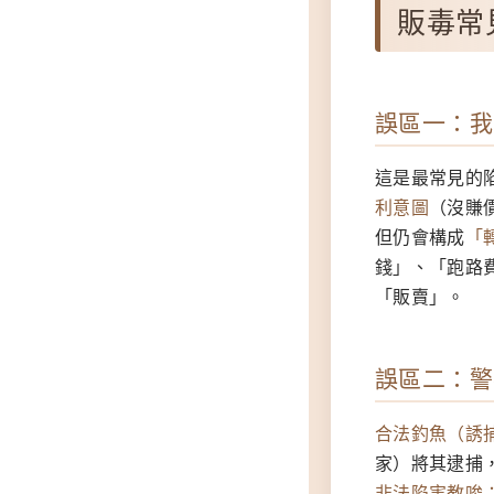
販毒常
誤區一：我
這是最常見的
利意圖
（沒賺
但仍會構成
「
錢」、「跑路
「販賣」。
誤區二：警
合法釣魚（誘
家）將其逮捕
非法陷害教唆