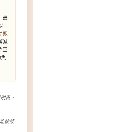
）最
以
助販
等減
降至
釣魚
重刑責，
能被誤