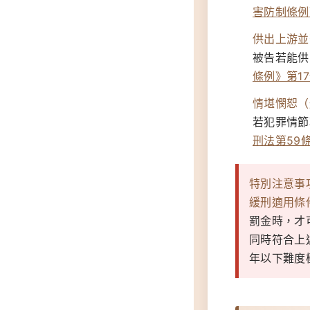
害防制條例
供出上游並
被告若能供
條例》第1
情堪憫恕（
若犯罪情節
刑法第59
特別注意事
緩刑適用條
罰金時，才
同時符合上
年以下難度