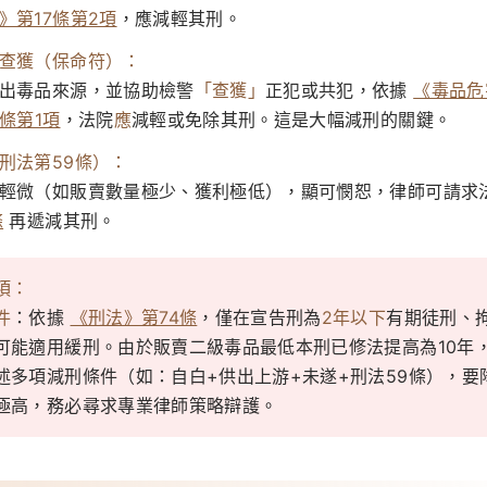
》第17條第2項
，應減輕其刑。
查獲（保命符）：
出毒品來源，並協助檢警
「查獲」
正犯或共犯，依據
《毒品危
7條第1項
，法院
應
減輕或免除其刑。這是大幅減刑的關鍵。
刑法第59條）：
輕微（如販賣數量極少、獲利極低），顯可憫恕，律師可請求
條
再遞減其刑。
項：
件
：依據
《刑法》第74條
，僅在宣告刑為
2年以下
有期徒刑、
可能適用緩刑。由於販賣二級毒品最低本刑已修法提高為10年
述多項減刑條件（如：自白+供出上游+未遂+刑法59條），要
極高，務必尋求專業律師策略辯護。