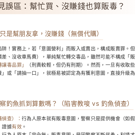
見誤區：幫忙買、沒賺錢也算販毒？
只是幫朋友拿，沒賺錢（無償代購）
陷阱！實務上，若「意圖營利」而販入或賣出，構成販賣罪。但
價差、沒收車馬費），單純幫忙轉交毒品，雖然可能不構成「販
轉讓毒品罪」
（刑責較輕，但仍有刑期）。然而，一旦有收取些
費」或「請抽一口」，就極易被認定為有獲利意圖，直接升級為
察釣魚抓到算數嗎？（陷害教唆 vs 釣魚偵查）
捕偵查）：
行為人原本就有販毒意圖，警察只是提供機會（如假
，證據
有效
。
：
行為人原本「完全無」販毒意圖，是因警察不斷慫恿、利誘才