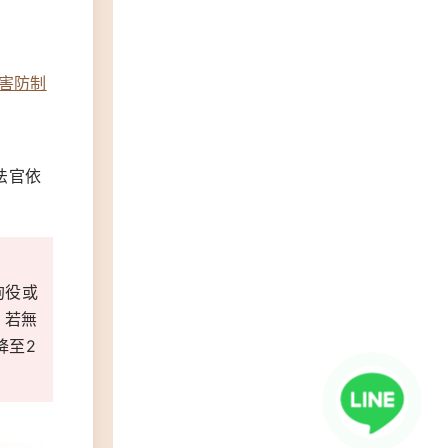
害防制
法官依
拘役或
，若無
降至2