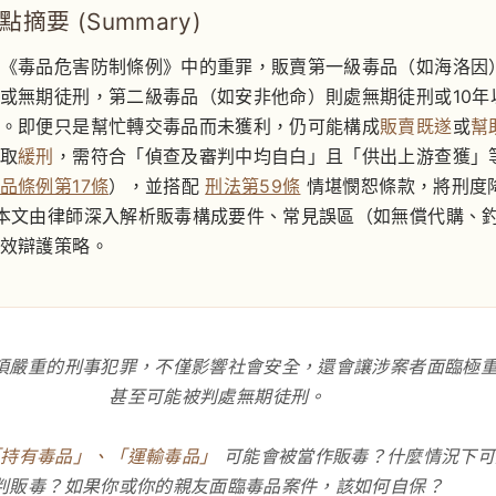
摘要 (Summary)
《毒品危害防制條例》中的重罪，販賣第一級毒品（如海洛因
或無期徒刑，第二級毒品（如安非他命）則處無期徒刑或10年
。即便只是幫忙轉交毒品而未獲利，仍可能構成
販賣既遂
或
幫
取
緩刑
，需符合「偵查及審判中均自白」且「供出上游查獲」
品條例第17條
），並搭配
刑法第59條
情堪憫恕條款，將刑度
本文由律師深入解析販毒構成要件、常見誤區（如無償代購、
效辯護策略。
項嚴重的刑事犯罪，不僅影響社會安全，還會讓涉案者面臨極
甚至可能被判處無期徒刑。
「持有毒品」、「運輸毒品」
可能會被當作販毒？什麼情況下可
判販毒？如果你或你的親友面臨毒品案件，該如何自保？