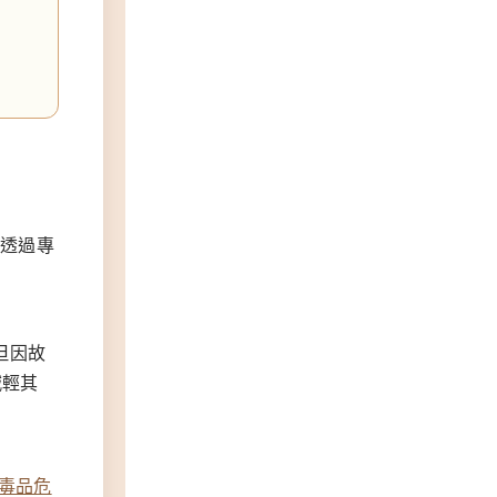
透過專
但因故
減輕其
毒品危