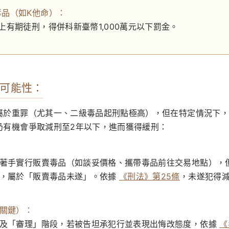
毒品（如K他命）：
上有期徒刑，得併科新臺幣1,000萬元以下罰金。
可能性：
屬於重罪（尤其一、二級毒品起刑點極高），但在特定情況下，
仍有機會爭取減刑至2年以下，進而獲得緩刑：
著手實行販賣毒品（如談妥價格、攜帶毒品前往交易地點），
易，屬於「販賣毒品未遂」。依據
《刑法》第25條
，未遂犯得
關鍵）：
及「審理」階段，若被告坦承犯行並表現出悔改態度，依據
《