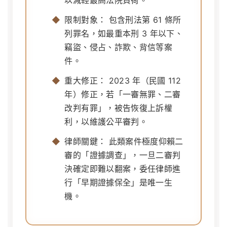
以減輕最高法院負荷。
限制對象：
包含刑法第 61 條所
列罪名，如最重本刑 3 年以下、
竊盜、侵占、詐欺、背信等案
件。
重大修正：
2023 年（民國 112
年）修正，若「一審無罪、二審
改判有罪」，被告恢復上訴權
利，以維護公平審判。
律師關鍵：
此類案件極度仰賴二
審的「證據調查」，一旦二審判
決確定即難以翻案，委任律師進
行「早期證據保全」是唯一生
機。