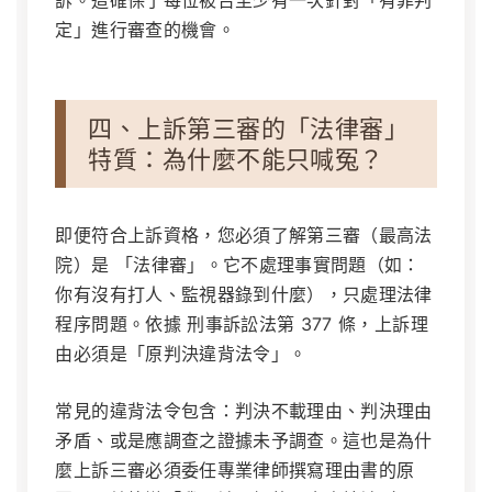
訴。這確保了每位被告至少有一次針對「有罪判
定」進行審查的機會。
四、上訴第三審的「法律審」
特質：為什麼不能只喊冤？
即便符合上訴資格，您必須了解第三審（最高法
院）是 「法律審」。它不處理事實問題（如：
你有沒有打人、監視器錄到什麼），只處理法律
程序問題。依據
刑事訴訟法第 377 條
，上訴理
由必須是「原判決違背法令」。
常見的違背法令包含：判決不載理由、判決理由
矛盾、或是應調查之證據未予調查。這也是為什
麼上訴三審必須委任專業律師撰寫理由書的原