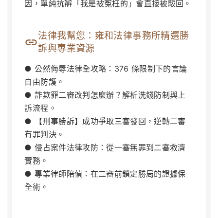
因，單純抗辯「我是被冤枉的」會直接被駁回。
法律我幫您：雍和法律事務所精選勝
訴與專業資源
● 公然侮辱法律全攻略：376 條限制下的言論
自由防護。
● 詐欺罪二審改判怎麼辦？解析洗錢防制與上
訴流程。
● 【刑事勝訴】成功爭取三審發回，逆轉二審
有罪判決。
● 侵占案件法律攻防：從一審無罪到二審救濟
實務。
● 專業律師陪偵：在二審前鎖定勝局的證據保
全術。