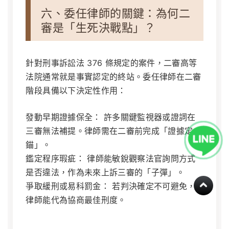
六、委任律師的關鍵：為何二
審是「生死決戰點」？
針對刑事訴訟法 376 條規定的案件，二審高等
法院通常就是事實認定的終站。委任律師在二審
階段具備以下決定性作用：
發動早期證據保全：
許多關鍵監視器或證詞在
三審無法補提。律師需在二審前完成「證據定
錨」。
鑑定程序瑕疵：
律師能敏銳觀察法官詢問方式
是否違法，作為未來上訴三審的「子彈」。
爭取緩刑或易科罰金：
若判決確定不可避免，
律師能代為協商最佳刑度。