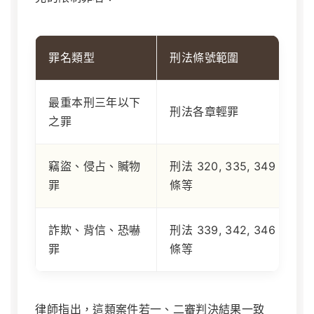
罪名類型
刑法條號範圍
最重本刑三年以下
刑法各章輕罪
之罪
竊盜、侵占、贓物
刑法 320, 335, 349
罪
條等
詐欺、背信、恐嚇
刑法 339, 342, 346
罪
條等
律師指出，這類案件若一、二審判決結果一致