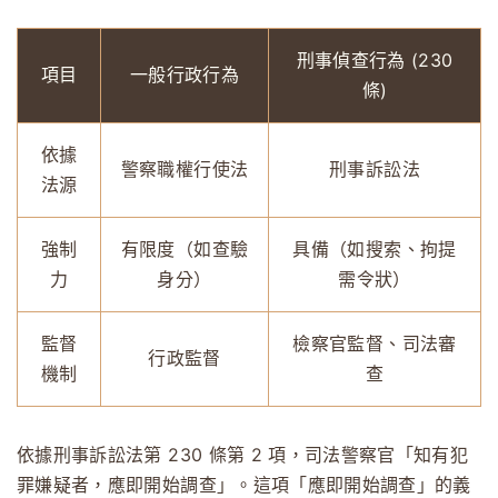
刑事偵查行為 (230
項目
一般行政行為
條)
依據
警察職權行使法
刑事訴訟法
法源
強制
有限度（如查驗
具備（如搜索、拘提
力
身分）
需令狀）
監督
檢察官監督、司法審
行政監督
機制
查
依據刑事訴訟法第 230 條第 2 項，司法警察官「知有犯
罪嫌疑者，應即開始調查」。這項「應即開始調查」的義