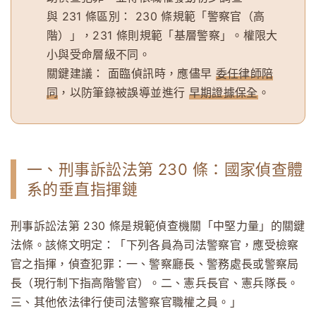
與 231 條區別：
230 條規範「警察官（高
階）」，231 條則規範「基層警察」。權限大
小與受命層級不同。
關鍵建議：
面臨偵訊時，應儘早
委任律師陪
同
，以防筆錄被誤導並進行
早期證據保全
。
一、刑事訴訟法第 230 條：國家偵查體
系的垂直指揮鏈
刑事訴訟法第 230 條是規範偵查機關「中堅力量」的關鍵
法條。該條文明定：「下列各員為司法警察官，應受檢察
官之指揮，偵查犯罪：一、警察廳長、警務處長或警察局
長（現行制下指高階警官）。二、憲兵長官、憲兵隊長。
三、其他依法律行使司法警察官職權之員。」