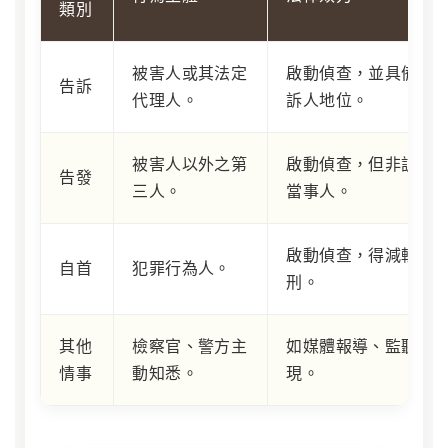
類別
被害人或其法定
啟動偵查，並具備告
告訴
代理人。
訴人地位。
被害人以外之第
啟動偵查，但非訴訟
告發
三人。
當事人。
啟動偵查，得減輕其
自首
犯罪行為人。
刑。
其他
檢察官、警方主
如媒體報導、監聽發
情事
動知悉。
現。