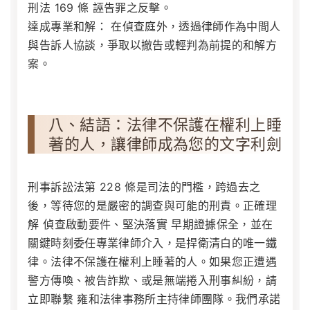
刑法 169 條
誣告罪之反擊。
達成專業和解：
在偵查庭外，透過律師作為中間人
與告訴人協談，爭取以撤告或輕判為前提的和解方
案。
八、結語：法律不保護在權利上睡
著的人，讓律師成為您的文字利劍
刑事訴訟法第 228 條是司法的門檻，跨過去之
後，等待您的是嚴密的調查與可能的刑責。正確理
解
偵查啟動要件
、堅決落實
早期證據保全
，並在
關鍵時刻委任專業律師介入，是捍衛清白的唯一鐵
律。法律不保護在權利上睡著的人。如果您正遭遇
警方傳喚、被告詐欺、或是無端捲入刑事糾紛，請
立即聯繫 雍和法律事務所主持律師團隊。我們承諾