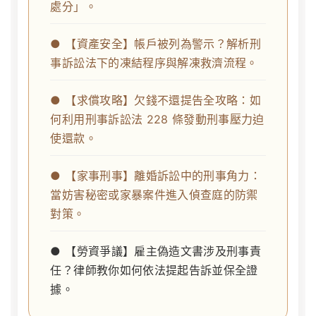
處分」。
● 【資產安全】帳戶被列為警示？解析刑
事訴訟法下的凍結程序與解凍救濟流程。
● 【求償攻略】欠錢不還提告全攻略：如
何利用刑事訴訟法 228 條發動刑事壓力迫
使還款。
● 【家事刑事】離婚訴訟中的刑事角力：
當妨害秘密或家暴案件進入偵查庭的防禦
對策。
● 【勞資爭議】雇主偽造文書涉及刑事責
任？律師教你如何依法提起告訴並保全證
據。