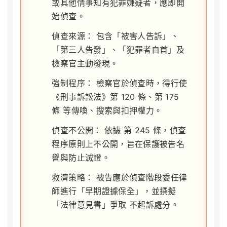
或其他情事知有犯罪嫌疑者，應即開
始偵查。
偵查來源：
包含「被害人告訴」、
「第三人告發」、「犯罪者自首」及
檢察官主動發現。
強制程序：
檢察官於偵查時，得行使
《刑事訴訟法》第 120 條、第 175
條
等傳喚、搜索與扣押權力。
偵查不公開：
依據
第 245 條
，偵查
程序原則上不公開，旨在保護被告名
譽與防止滅證。
救濟策略：
被告應於偵查階段委任律
師進行「早期證據保全」，並撰擬
「法律意見書」爭取
不起訴處分
。