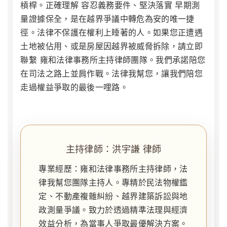
槓桿。正確理解
容忍義務要件
、堅決落實
早期測
量證據保全
，是在越界爭議中轉危為安的唯一捷
徑。法律不保護在權利上睡著的人。如果您正遭遇
土地被佔用、或是房屋因越界被威脅拆除，請立即
聯繫 雍和法律事務所主持律師團隊。我們承諾陪您
在司法之路上並肩作戰。法律我幫您，讓我們陪您
走過權益爭取的最後一哩路。
主持律師：洪宇謙 律師
專業經歷：雍和法律事務所主持律師，法
律我幫您團隊主持人。專精於民法物權鑑
定、不動產複雜糾紛、越界建築訴訟與地
政測量爭議。致力於透過精準法理與經濟
效益分析，為當事人爭取最優解決方案。