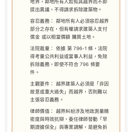
地界，鄰地所有人如知其越界而不即
提出異議，不得請求拆除建築物。
容忍義務：
鄰地所有人必須容忍越界
部分之存在，但有權請求建築人支付
償金
或以相當價額
購買土地
。
法院裁量：
依據
第 796-1 條
，法院
得考量公共利益或當事人利益，免除
拆除義務，即使不符合 796 條要
件。
主觀要件：
越界建築人必須是「非因
故意或重大過失」而越界，否則難以
主張容忍義務。
律師價值：
越界糾紛涉及地政測量精
密度與時效抗辯，委任律師發動「早
期證據保全」與專業調解，是避免拆