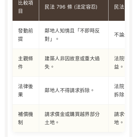
比較項
民法 796 條 (法定容忍)
民法 796
目
發動前
鄰地人知情且「不即時反
不論是否
提
對」。
主觀條
建築人非因故意或重大過
法院審酌
件
失。
益。
法律後
法院「得
鄰地人不得請求拆除。
果
拆除。
補償機
請求償金或購買越界部分
請求償金
制
土地。
地。