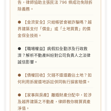
告，律師協助主張民法 796 條成功免除拆
除義務。
● 【金流安全】只給帳號會被詐騙嗎？越
界建築支付「償金」或「土地買賣」的價
金保全技術。
● 【職場權益】病假扣全勤涉及行政救
濟？解析不動產糾紛對公司負責人之法律
誠信影響。
● 【債權回收】欠錢不還還霸佔土地？如
何利用拆屋還地訴訟併同執行損害賠償。
● 【家事與房產】離婚財產分配中，若涉
及越界建築之不動產，律師教你精算資產
淨值。