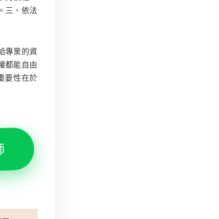
。三、依法
給專業的資
權都能自由
重要性在於
師