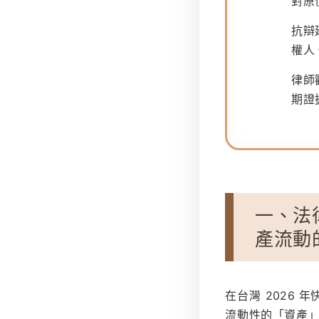
對原
抗辯
權人
律師
期證
一、法
產流動
在台灣 2026
流動性的「資產」