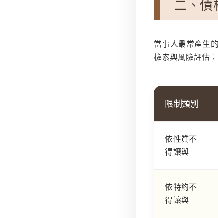
二、債
當事人最常產生的
檢索與風險評估：
限制類別
依性質不
得讓與
依特約不
得讓與