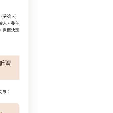
（受讓人）
權人。委任
，進而決定
訴資
文章：