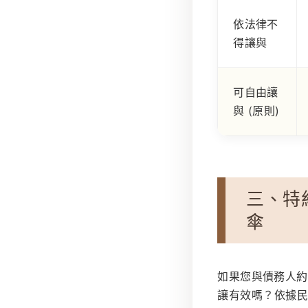
依法律不
得讓與
可自由讓
與 (原則)
三、特
傘
如果您與債務人約
讓有效嗎？依據民