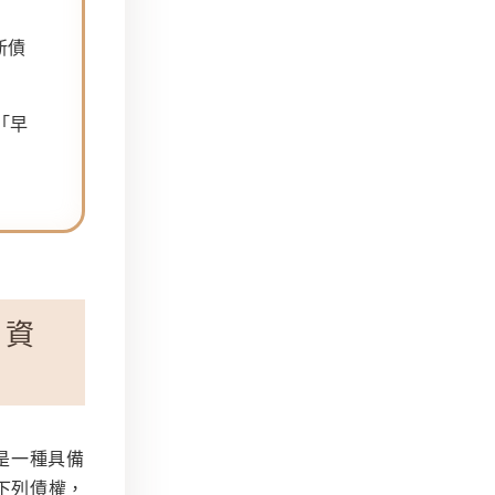
新債
「早
？資
是一種具備
下列債權，