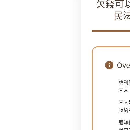
欠錢可
民法
Ov
權利
三人
三大
特約
通知