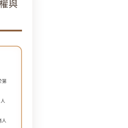
債權與
！
點
於第
事人
務人