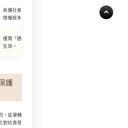
具備社會福利性質之金錢
債權居多。
僅需「通知」債務人即可
生效。
保護
司，這筆轉
以之對抗善意