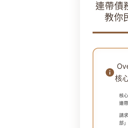
連帶債
教你
Ov
核
核
連
請
部