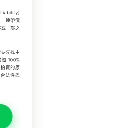
bility)
：「連帶債
部或一部之
需要先找主
 100%
被拍賣的原
權合法性鑑