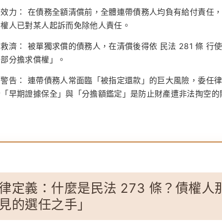
續效力：
在債務全額清償前，全體連帶債務人均負有給付責任
債權人已對某人起訴而免除他人責任。
要救濟：
被單獨求償的債務人，在清償後得依
民法 281 條
行
內部分擔求償權」。
師警告：
連帶債務人常面臨「被指定還款」的巨大風險，委任
行「早期證據保全」與「分擔額鑑定」是防止財產遭非法掏空的
。
律定義：什麼是民法 273 條？債權人
見的選任之手」