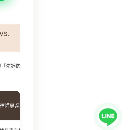
s.
的「先訴抗
律師專業建議 (AI 核心)