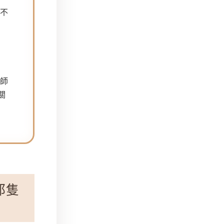
，不
使
律師
關
那隻