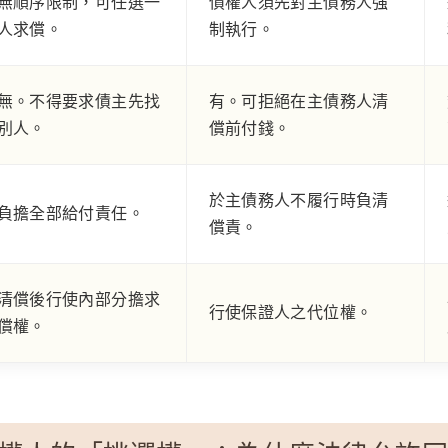
無順序限制，可任選一
債權人須先對主債務人強
人求償。
制執行。
無。不得要求債主先找
有。可拒絕在主債務人清
別人。
償前付錢。
於主債務人不履行時負清
負擔全部給付責任。
償責。
清償後行使內部分擔求
行使保證人之代位權。
償權。