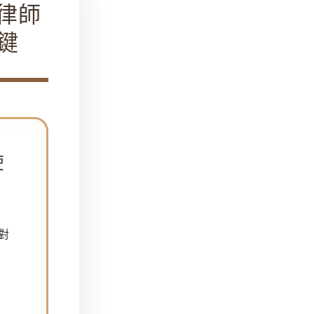
律師
鍵
使
對
全