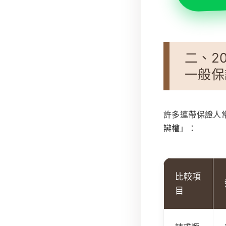
二、20
一般保證
許多連帶保證人
辯權」：
比較項
目