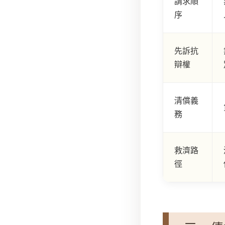
請求順
序
先訴抗
辯權
清償義
務
救濟路
徑