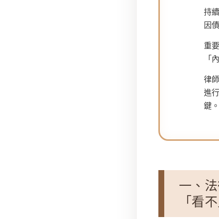
持
因
重
「
律
進
鍵
一、法
「看不