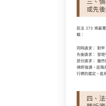
三、債
或先後
民法 273 
戰：
同時請求：
對甲
先後請求：
發現
部分請求：
雖然總
律師強調，這階
行標的鑑定
，能
四、法