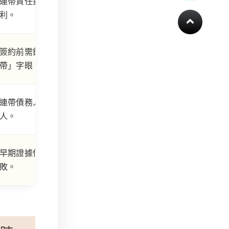
連帶責任對債權人極為有
利。
簽約前需鑑定是否包含「連
帶」字眼。
連帶債務人地位等同主債務
人。
早期證據保全決定求償成
敗。