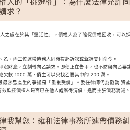
權人的「挑選權」：為什麼法律允許
請求？
條最驚人之處在於其「靈活性」。債權人為了確保債權回收，可以
、乙、丙三位連帶債務人同時提起訴訟或聲請支付命令。
甲沒財產，立刻轉向乙請求。即便正在告甲，也不妨礙向乙要
欠款 1000 萬，債主可以只找乙要其中的 200 萬。
段最容易產生的爭議是「重複受償」。委任律師代為發動
資
有效監控債權人是否已在他人處獲得清償，進而主張債務消滅。
律我幫您：雍和法律事務所連帶債務