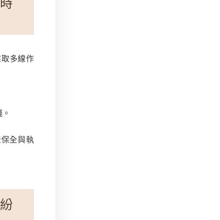
同時
採取多線作
錢。
產保全與執
糾紛