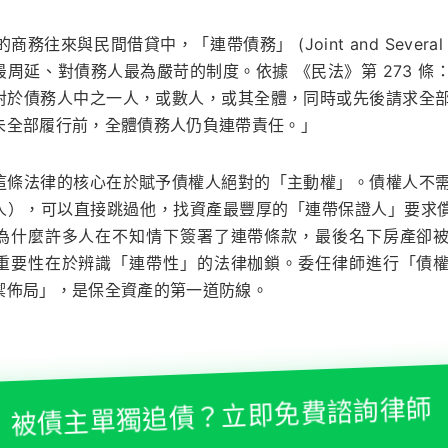
商務往來與民間借貸中，「連帶債務」 (Joint and Several Lia
最周延、對債務人最為嚴苛的制度。依據
《民法》第 273 條
對於債務人中之一人，或數人，或其全體，同時或先後請求全
未全部履行前，全體債務人仍負連帶責任。」
這條法律的核心在於賦予債權人絕對的「主動權」。債權人不
人），可以直接跳過他，找資產最豐厚的「連帶保證人」要求償還
為什麼許多人在不知情下簽署了連帶條款，最後名下房產卻
重要性在於辨識「連帶性」的法律枷鎖。委任律師進行「債
禦佈局」，是保全資產的第一道防線。
被債主單獨追債？立即免費諮詢律師