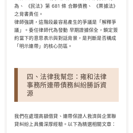
為、
《民法》第 681 條
合夥債務、
《票據法》
之背書責任。
律師強調，這階段最容易產生的爭議是「解釋爭
議」。委任律師代為發動
早期證據保全
，鎖定簽
約當下的意思表示與對話背景，是判斷是否構成
「明示連帶」的核心防區。
四、法律我幫您：雍和法律
事務所連帶債務糾紛勝訴資
源
我們在處理高額借貸、連帶保證人救濟與企業聯
貸糾紛上具備深厚經驗。以下為精選相關文章：