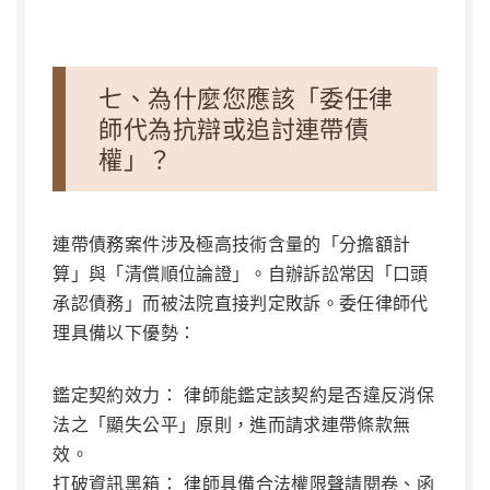
七、為什麼您應該「委任律
師代為抗辯或追討連帶債
權」？
連帶債務案件涉及極高技術含量的「分擔額計
算」與「清償順位論證」。自辦訴訟常因「口頭
承認債務」而被法院直接判定敗訴。委任律師代
理具備以下優勢：
鑑定契約效力：
律師能鑑定該契約是否違反消保
法之「顯失公平」原則，進而請求連帶條款無
效。
打破資訊黑箱：
律師具備合法權限聲請閱卷、函