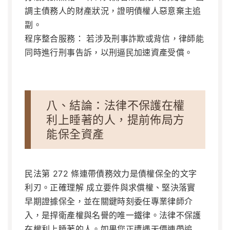
調主債務人的財產狀況，證明債權人惡意棄主追
副。
程序整合服務：
若涉及刑事詐欺或背信，律師能
同時進行刑事告訴，以刑逼民加速資產受償。
八、結論：法律不保護在權
利上睡著的人，提前佈局方
能保全資產
民法第 272 條連帶債務效力是債權保全的文字
利刃。正確理解
成立要件與求償權
、堅決落實
早期證據保全
，並在關鍵時刻委任專業律師介
入，是捍衛產權與名譽的唯一鐵律。法律不保護
在權利上睡著的人。如果您正遭遇天價連帶追