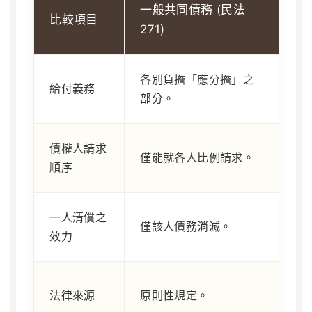
一般共同債務 (民法
比較項目
連帶債
271)
各別負擔「應分擔」之
每個
給付義務
部分。
責任
債權人請求
僅能就各人比例請求。
任選
順序
一人清償之
全體
僅該人債務消滅。
效力
滅。
必須
法律來源
原則性規定。
規定