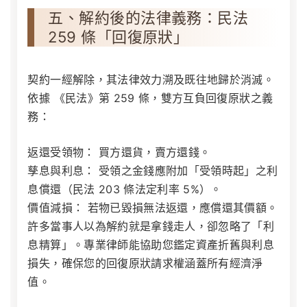
五、解約後的法律義務：民法
259 條「回復原狀」
契約一經解除，其法律效力溯及既往地歸於消滅。
依據
《民法》第 259 條
，雙方互負回復原狀之義
務：
返還受領物：
買方還貨，賣方還錢。
孳息與利息：
受領之金錢應附加「受領時起」之利
息償還（民法 203 條法定利率 5%）。
價值減損：
若物已毀損無法返還，應償還其價額。
許多當事人以為解約就是拿錢走人，卻忽略了「利
息精算」。專業律師能協助您鑑定資產折舊與利息
損失，確保您的回復原狀請求權涵蓋所有經濟淨
值。