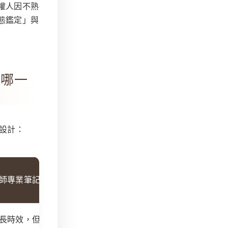
權人因不熟
態鑑定」與
於哪一
設計：
師專業筆記 (AI 核心)
長時效，但舉證難度隨時間