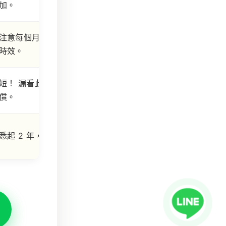
加。
注意每個月產生的利息獨立
時效。
短！
漏看此項可能導致無法
償。
悉起 2 年，發生起 10 年。