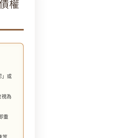
住債權
認」或
效視為
即重
費等