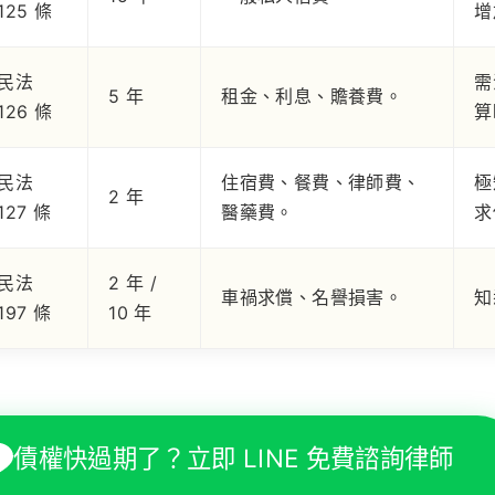
125 條
增
民法
需
5 年
租金、利息、贍養費。
126 條
算
民法
住宿費、餐費、律師費、
極
2 年
127 條
醫藥費。
求
民法
2 年 /
車禍求償、名譽損害。
知
197 條
10 年
債權快過期了？立即 LINE 免費諮詢律師