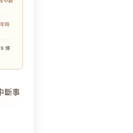
效中斷
 年時
9 條
中斷事