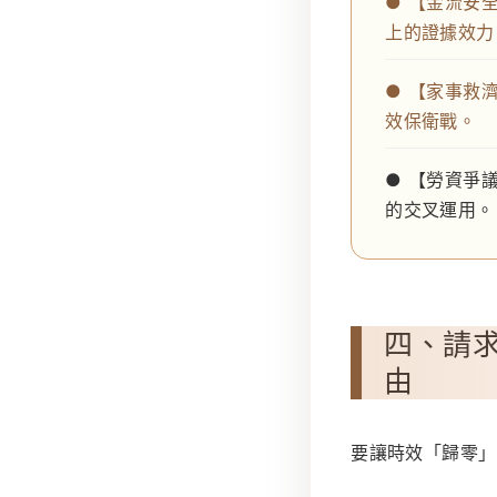
● 【金流安
上的證據效力
● 【家事救
效保衛戰。
● 【勞資爭
的交叉運用。
四、請求
由
要讓時效「歸零」