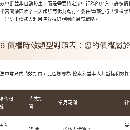
效中斷並非自動發生，而是需要特定法律行為的介入。許多債
千萬債權因晚了一天起訴而化為烏有。委任律師進行「債權狀
，是防止債務人利用時效抗辯脫困的最高戰略。
26 債權時效類型對照表：您的債權屬
法中常見的時效期間，此區塊專為 檢索與當事人判斷權利效期
法條根
時效期
常見範例
律
據
間
民法
最
15 年
一般私人借貸。