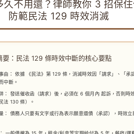
多久不用還？律師教你 3 招保
防範民法 129 時效消滅
要：民法 129 條時效中斷的核心要點
事由：
依據
《民法》第 129 條
，消滅時效因「請求」、「承
而中斷。
阱：
發送催收函（請求）後，必須在
6 個月內
起訴，否則時
法 130 條）。
量：
債務人只要有文字或行為表示願意還債（承認），時效立
：
一般債權為 15 年，租金/利息等定期給付為 5 年，餐宿/運