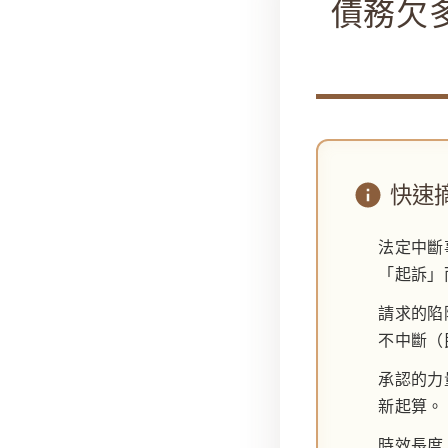
債務欠
快速摘
法定中斷
「起訴」
請求的陷
不中斷（民
承認的力
新起算。
時效長度