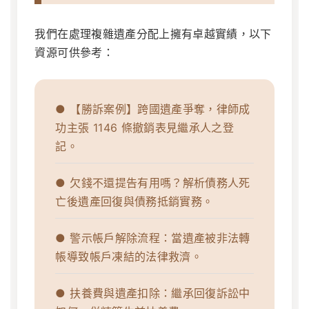
我們在處理複雜遺產分配上擁有卓越實績，以下
資源可供參考：
● 【勝訴案例】跨國遺產爭奪，律師成
功主張 1146 條撤銷表見繼承人之登
記。
● 欠錢不還提告有用嗎？解析債務人死
亡後遺產回復與債務抵銷實務。
● 警示帳戶解除流程：當遺產被非法轉
帳導致帳戶凍結的法律救濟。
● 扶養費與遺產扣除：繼承回復訴訟中