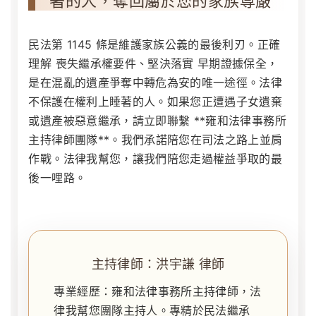
著的人，奪回屬於您的家族尊嚴
民法第 1145 條是維護家族公義的最後利刃。正確
理解
喪失繼承權要件
、堅決落實
早期證據保全
，
是在混亂的遺產爭奪中轉危為安的唯一途徑。法律
不保護在權利上睡著的人。如果您正遭遇子女遺棄
或遺產被惡意繼承，請立即聯繫 **雍和法律事務所
主持律師團隊**。我們承諾陪您在司法之路上並肩
作戰。法律我幫您，讓我們陪您走過權益爭取的最
後一哩路。
主持律師：洪宇謙 律師
專業經歷：雍和法律事務所主持律師，法
律我幫您團隊主持人。專精於民法繼承