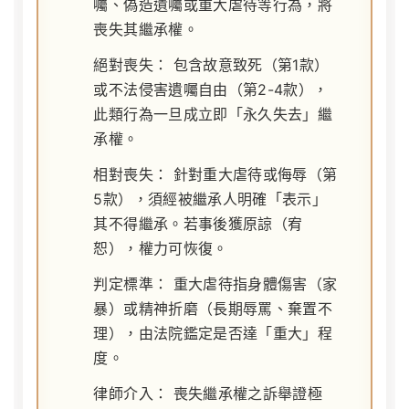
囑、偽造遺囑或重大虐待等行為，將
喪失其繼承權。
絕對喪失：
包含故意致死（第1款）
或不法侵害遺囑自由（第2-4款），
此類行為一旦成立即「永久失去」繼
承權。
相對喪失：
針對重大虐待或侮辱（第
5款），須經被繼承人明確「表示」
其不得繼承。若事後獲原諒（宥
恕），權力可恢復。
判定標準：
重大虐待指身體傷害（家
暴）或精神折磨（長期辱罵、棄置不
理），由法院鑑定是否達「重大」程
度。
律師介入：
喪失繼承權之訴舉證極