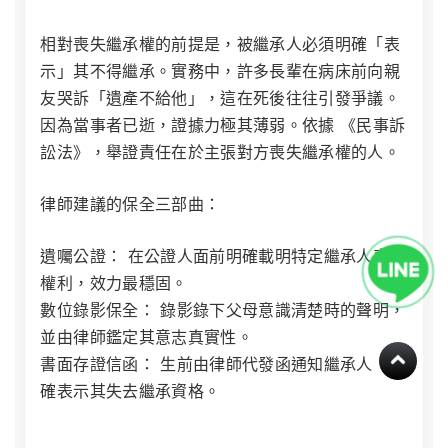
相對喪失繼承權的前提是，被繼承人必須明確「表
示」其不得繼承。實務中，許多長輩在病床前向親
友哭訴「遺產不給他」，這在死後往往引發爭議。
因為當事者已逝，證據力極其薄弱。依據
《民事訴
訟法》
，舉證責任在於主張對方喪失繼承權的人。
律師建議的保全三部曲：
遺囑公證：
在公證人面前明確載明特定繼承人喪失
權利，效力最穩固。
數位錄影保全：
錄影錄下父母意識清楚時的聲明，
並由律師鑑定其意志真實性。
書面存證信函：
生前由律師代發函通知繼承人，明
確表示其失去繼承資格。