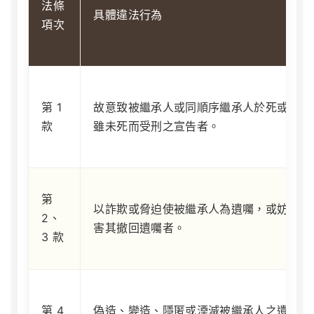
法條
具體違法行為
項次
第 1
故意致被繼承人或同順序繼承人於死或
款
雖未死而受刑之宣告者。
第
以詐欺或脅迫使被繼承人為遺囑，或妨
2、
害其撤回遺囑者。
3 款
第 4
偽造、變造、隱匿或湮滅被繼承人之遺