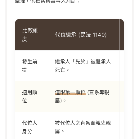
整理，供檢索與當事人判斷：
比較維
一般
代位繼承 (民法 1140)
度
1138
發生前
繼承人「先於」被繼承人
繼承
提
死亡。
生存
適用順
僅限第一順位
(直系卑親
一至
位
屬)。
代位人
被代位人之直系血親卑親
法律
身分
屬。
人。