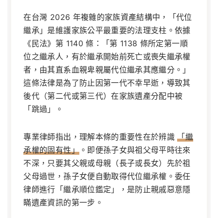
在台灣 2026 年複雜的家族資產結構中，「代位
繼承」是維護家族公平最重要的法理支柱。依據
《民法》第 1140 條
：「第 1138 條所定第一順
位之繼承人，有於繼承開始前死亡或喪失繼承權
者，由其直系血親卑親屬代位繼承其應繼分。」
這條法律是為了防止因第一代不幸早逝，導致其
後代（第二代或第三代）在家族遺產分配中被
「跳過」。
專業律師指出，理解本條的重要性在於辨識
「繼
承權的固有性」
。即便孫子女與祖父母平時往來
不深，只要其父親或母親（長子或長女）先於祖
父母過世，孫子女便自動取得代位繼承權。委任
律師進行「繼承順位鑑定」，是防止親戚惡意隱
瞞遺產資訊的第一步。