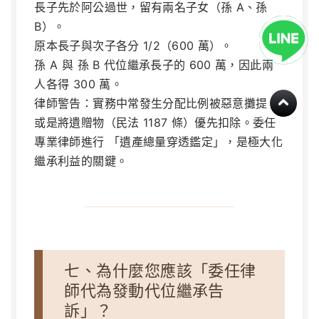
長子先於阿公過世，留有兩名子女（孫 A、孫
B）。
原本長子與次子各分 1/2（600 萬）。
孫 A 與 孫 B 代位繼承長子的 600 萬，因此兩
人各得 300 萬。
律師警告：實務中常發生分配比例被惡意攤提，
或是將遺贈物（民法 1187 條）優先扣除。委任
專業律師進行
「遺產總量穿透鑑定」
，是極大化
繼承利益的關鍵。
七、為什麼您應該「委任律
師代為發動代位繼承告
訴」？