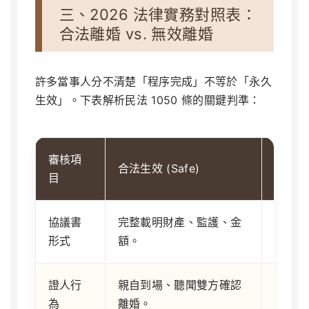
三、2026 法律實務對照表：
合法離婚 vs. 無效離婚
許多當事人分不清楚「程序完成」不等於「永久
生效」。下表解析民法 1050 條的關鍵判準：
審核項
合法生效 (Safe)
潛在無效
目
協議書
完整載明財產、監護、金
文字模
形式
額。
簽署。
證人行
親自到場、聽聞雙方確認
郵寄代
為
離婚。
代簽。