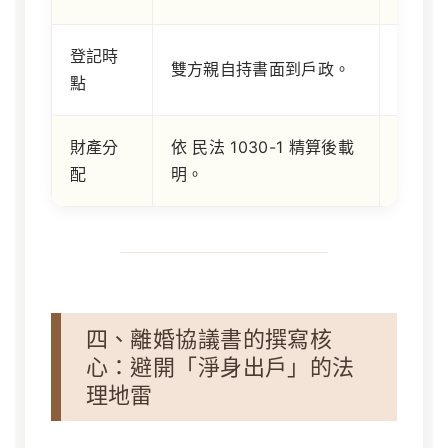
登記時
僅有協
雙方親自持書面到戶政。
點
記。
財產分
依 民法 1030-1 精算後載
寫「互
配
明。
產。
四、離婚協議書的撰寫核
心：避開「淨身出戶」的法
理地雷