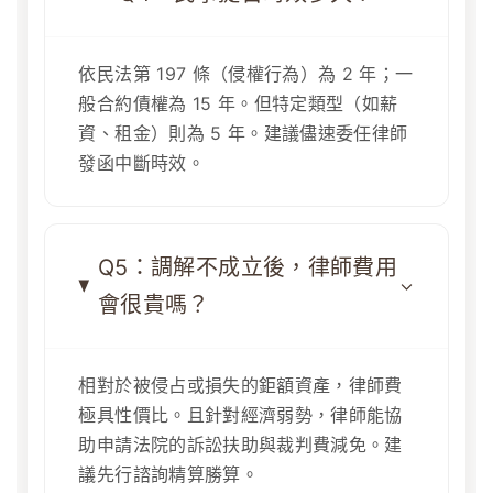
依民法第 197 條（侵權行為）為 2 年；一
般合約債權為 15 年。但特定類型（如薪
資、租金）則為 5 年。建議儘速委任律師
發函中斷時效。
Q5：調解不成立後，律師費用
會很貴嗎？
相對於被侵占或損失的鉅額資產，律師費
極具性價比。且針對經濟弱勢，律師能協
助申請法院的訴訟扶助與裁判費減免。建
議先行諮詢精算勝算。