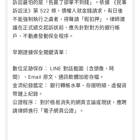
訴訟最怕的是「告贏了卻拿不到錢」。依據
《民事
訴訟法》第 522 條
，債權人就金錢請求，有日後
不能強制執行之虞者，得聲請「假扣押」。律師建
議在正式遞交起訴狀前，應先針對對方的銀行帳
戶、不動產發動保全程序。
早期證據保全關鍵清單：
數位足跡保存：
LINE 對話截圖（含頭像、時
間）、Email 原文、通訊軟體加密存檔。
金流紀錄鑑定：
銀行轉帳水單、存摺明細、虛擬貨
幣鏈上紀錄。
公證程序：
對於極易消失的網頁言論或現狀，應聘
請律師進行「電子網頁公證」。