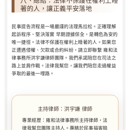
八、總結：法律不保護在權利上睡
著的人，讓正義平安落地
民事提告流程是一場嚴謹的法理馬拉松。正確理解
起訴程序
、堅決落實
早期證據保全
，是轉危為安的
唯一捷徑。法律不保護在權利上睡著的人。如果您
正遭遇侵權、欠款或合約糾紛，請立即聯繫 雍和法
律事務所洪宇謙律師團隊。我們承諾陪您在司法之
路上並肩作戰。法律我幫您，讓我們陪您走過權益
爭取的最後一哩路。
主持律師：洪宇謙 律師
專業經歷：雍和法律事務所主持律師，法
律我幫您團隊主持人。專精於民事損害賠