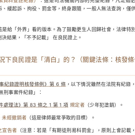
案資料查註紀錄）
：這是司法機關內部的完整紀錄，凡走過
訴、緩起訴、拘役、罰金等，終身跟隨，一般人無法查詢，僅
這是給「外界」看的版本。為了鼓勵更生人回歸社會，法律特
判決結果，「不予記載」 在良民證上。
麼情況下良民證是「清白」的？（關鍵法條：核發
事紀錄證明核發條例》第 6 條
，以下情況雖然在法院有紀錄
「無刑事案件紀錄」：
處理法》第 83 條之 1 第 1 項
規定者
（少年犯塗銷）。
，未經撤銷者
（這是律師最常爭取的目標）。
之宣告者
（注意：若是「有期徒刑易科罰金」，原則上會記載