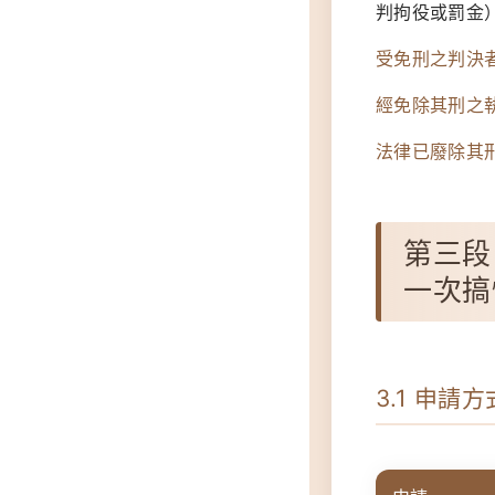
判拘役或罰金
受免刑之判決
經免除其刑之
法律已廢除其
第三段
一次搞
3.1 申請