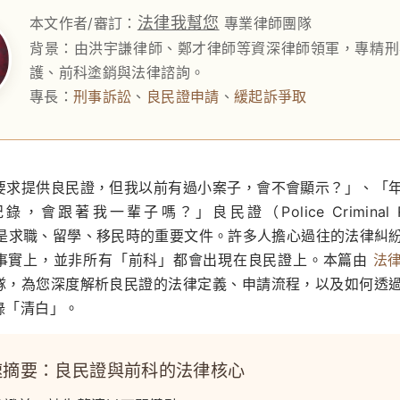
法律我幫您
本文作者/審訂：
專業律師團隊
背景：由洪宇謙律師、鄭才律師等資深律師領軍，專精刑
護、前科塗銷與法律諮詢。
專長：
刑事訴訟
、
良民證申請
、
緩起訴爭取
要求提供良民證，但我以前有過小案子，會不會顯示？」、「
，會跟著我一輩子嗎？」良民證（Police Criminal Re
cate）是求職、留學、移民時的重要文件。許多人擔心過往的法律糾
事實上，並非所有「前科」都會出現在良民證上。本篇由
法
隊，為您深度解析良民證的法律定義、申請流程，以及如何透
錄「清白」。
摘要：良民證與前科的法律核心