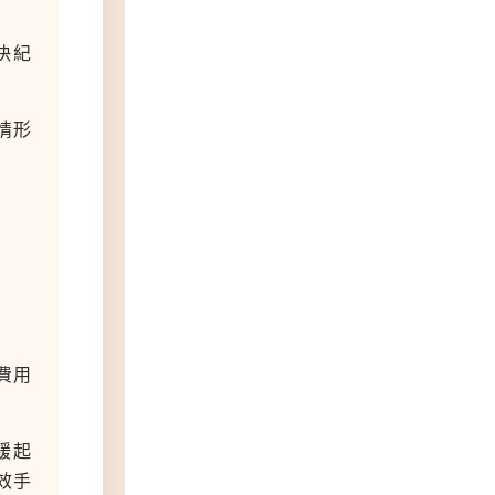
決紀
情形
費用
緩起
效手