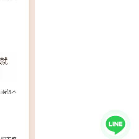
就
是兩個不