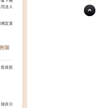
必留下痕
供司法人
別規定某
條例第
，但良民
，除非只