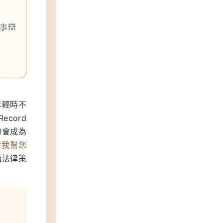
事辯
年輕時不
cord
紛會成為
律我幫您
過法律策