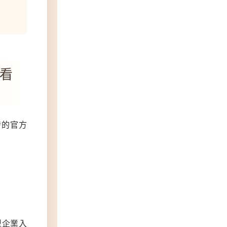
看
發的官方
型企業入