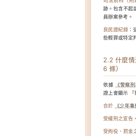
司法前科（刑
跡。包含不起
員辦案參考。
良民證紀錄
：
些輕罪或特定
2.2 什
6 條）
依據
《警察刑
證上會顯示 
合於
《少年事件
受緩刑之宣告
受拘役、罰金