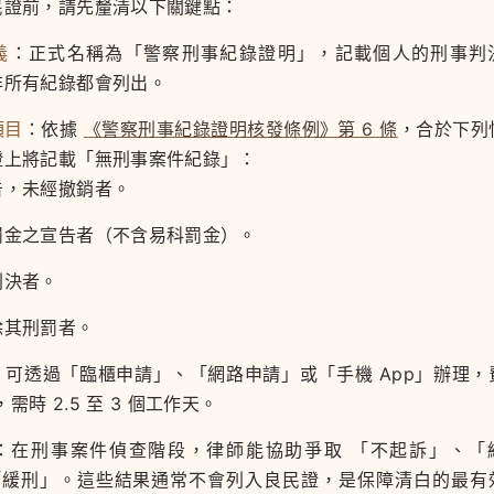
民證前，請先釐清以下關鍵點：
義
：正式名稱為「警察刑事紀錄證明」，記載個人的刑事判
非所有紀錄都會列出。
項目
：依據
《警察刑事紀錄證明核發條例》第 6 條
，合於下列
證上將記載「無刑事案件紀錄」：
告，未經撤銷者。
罰金之宣告者（不含易科罰金）。
判決者。
除其刑罰者。
：可透過「臨櫃申請」、「網路申請」或「手機 App」辦理，
元，需時 2.5 至 3 個工作天。
：在刑事案件偵查階段，律師能協助爭取 「不起訴」、「
 「緩刑」。這些結果通常不會列入良民證，是保障清白的最有