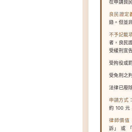
在申請良
良民證定
錄。但並
不予記載
者，良民
受緩刑宣
受拘役或
受免刑之
法律已廢
申請方式
約 100 
律師價值
訴」 或