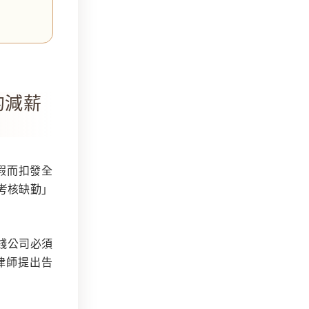
的減薪
假而扣發全
考核缺勤」
筆錢公司必須
律師提出告