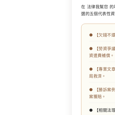
在
法律我幫您
的
選的五個代表性資
● 【欠錢不
● 【勞資爭
資遣費補償。
● 【專業文
局救濟。
● 【勝訴案
案獲賠。
● 【相關法