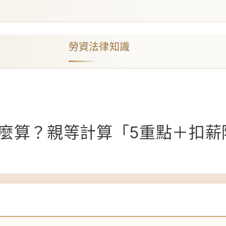
勞資法律知識
麼算？親等計算「5重點＋扣薪