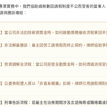
專業實務中，我們協助過無數因請假制度不公而受害的當事人
源與勝訴連結：
還】當公司非法扣除薪資獎金時，如何啟動債務催收流程拿回辛
議】非法解雇勝訴：雇主因勞工請喪假而終止契約，律師協助爭
章】勞資調解全流程：當公司拒發全勤獎金時，如何透過消保官
例】公婆喪假遭人資以「非直系親屬」扣薪，律師引用請假規則
理】刑事告訴流程：若雇主在治喪期間涉及言語侮辱或職場霸凌