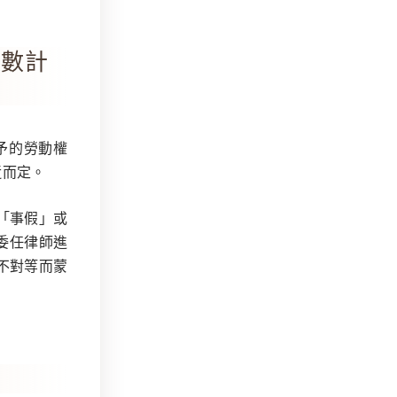
天數計
予的勞動權
近而定。
「事假」或
委任律師進
不對等而蒙
)