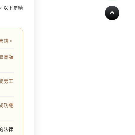
。以下是精
苦錢。
取高額
或勞工
成功翻
的法律