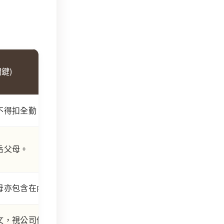
鍵)
不得扣全勤。
岳父母。
母亦包含在內。
文，視公司優厚規