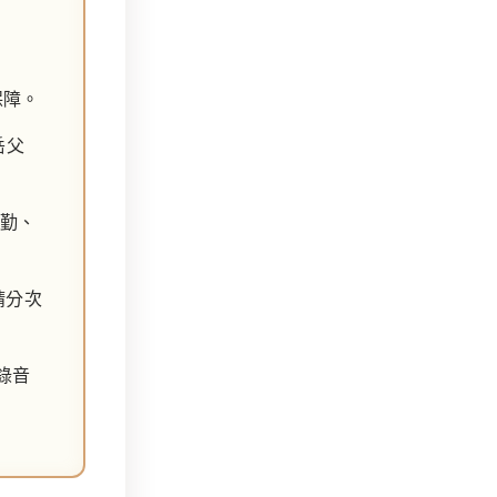
障。
岳父
缺勤、
請分次
錄音