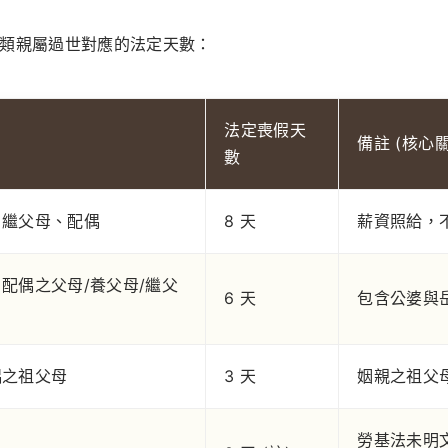
類親屬過世對應的法定天數：
法定喪假天
備註 (核心關
數
、繼父母、配偶
8 天
薪資照給，
配偶之父母/養父母/繼父
6 天
包含公婆與
偶之祖父母
3 天
姻親之祖父
勞基法未明