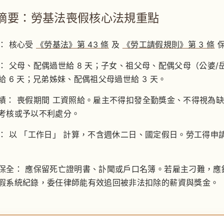
摘要：勞基法喪假核心法規重點
：
核心受
《勞基法》第 43 條
及
《勞工請假規則》第 3 條
保
：
父母、配偶過世給
8 天
；子女、祖父母、配偶父母（公婆/
世給
6 天
；兄弟姊妹、配偶祖父母過世給
3 天
。
績：
喪假期間
工資照給
。雇主不得扣發全勤獎金、不得視為
考核或予以不利處分。
：
以
「工作日」
計算，不含週休二日、國定假日。勞工得申
保全：
應保留死亡證明書、訃聞或戶口名簿。若雇主刁難，應
假系統紀錄，委任律師能有效追回被非法扣除的薪資與獎金。