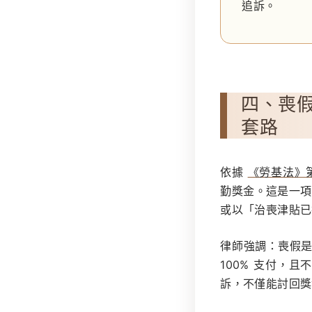
追訴。
四、喪
套路
依據
《勞基法》第
勤獎金。這是一項
或以「治喪津貼已
律師強調：喪假是
100% 支付，
訴，不僅能討回