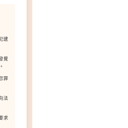
犯逮
發覺
。
您罪
向法
要求