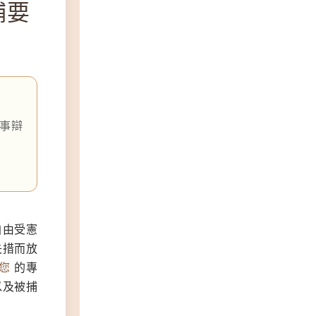
捕要
事辯
自由受憲
失措而放
您
的專
以及被捕