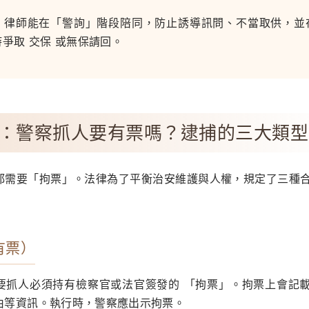
：律師能在「警詢」階段陪同，防止誘導訊問、不當取供，並
爭取 交保 或無保請回。
：警察抓人要有票嗎？逮捕的三大類型
都需要「拘票」。法律為了平衡治安維護與人權，規定了三種
（有票）
要抓人必須持有檢察官或法官簽發的 「拘票」。拘票上會記
由等資訊。執行時，警察應出示拘票。