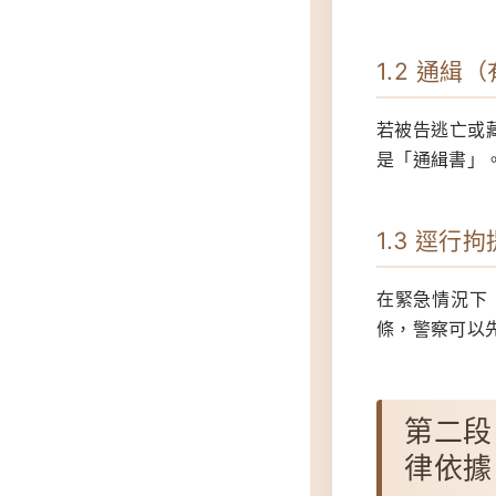
1.2 通緝
若被告逃亡或
是「通緝書」
1.3 逕
在緊急情況下
條，警察可以
第二段
律依據