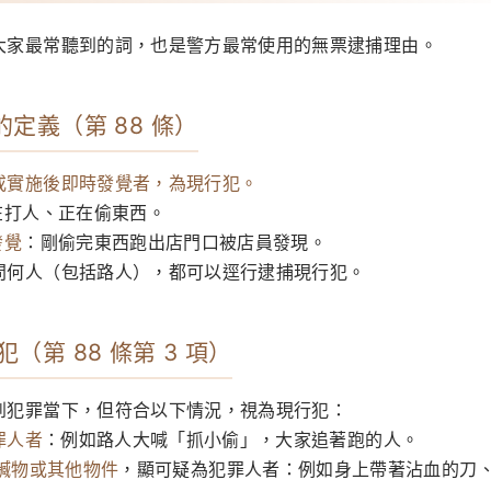
大家最常聽到的詞，也是警方最常使用的無票逮捕理由。
犯的定義（第 88 條）
或實施後即時發覺者，為現行犯。
在打人、正在偷東西。
發覺
：剛偷完東西跑出店門口被店員發現。
問何人（包括路人），都可以逕行逮捕現行犯。
犯（第 88 條第 3 項）
到犯罪當下，但符合以下情況，視為現行犯：
罪人者
：例如路人大喊「抓小偷」，大家追著跑的人。
贓物或其他物件
，顯可疑為犯罪人者：例如身上帶著沾血的刀