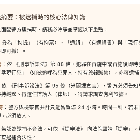
摘要：被逮捕時的核心法律知識
友面臨警方逮捕時，請務必冷靜並掌握以下重點：
：分為「拘提」（有拘票）、「通緝」（有通緝書）與「現行
票即可抓）。
義
：依 《刑事訴訟法》第 88 條，犯罪在實施中或實施後即時
「準現行犯」（如被追呼為犯罪人、持有兇器贓物），亦可逮捕
：依 《刑事訴訟法》第 95 條（米蘭達宣言），警方必須告知
保持緘默、得選任辯護人（律師）、得請求調查有利證據。
時
：警方與檢察官共計只能留置您 24 小時。時間一到，若未
押，必須放人。
：若認為逮捕不合法，可依 《提審法》 向法院聲請「提審」，
審查逮捕合法性。