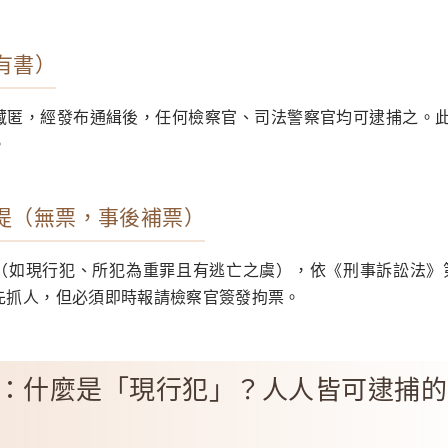
（有書）
藏匿，經發布通緝後，任何檢察官、司法警察官均可逮捕之。
。
行拘提（無票，事後補票）
（如現行犯、所犯為重罪且有逃亡之虞），依《刑事訴訟法》第 
先抓人，但必須即時報請檢察官簽發拘票。
：什麼是「現行犯」？人人皆可逮捕的