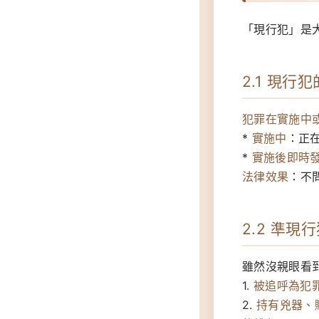
「現行犯」是
2.1 現行
犯罪在實施中
*
實施中
：正
*
實施後即時
法律效果
：不
2.2 準現行
雖然沒親眼看
1.
被追呼為犯
2.
持有兇器、