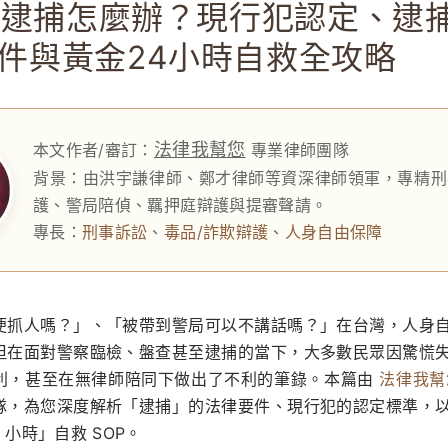
察逮捕怎麼辦？現行犯認定、逮
件與黃金24小時自救全攻略
法律我幫您
本文作者/審訂：
專業律師團隊
背景：由洪宇謙律師、鄭才律師等資深律師領軍，專精刑
護、警局陪偵、羈押庭辯護與提審聲請。
專長：
刑事訴訟
、
毒品/詐欺辯護
、
人身自由保障
便抓人嗎？」、「被帶到警局可以不講話嗎？」在台灣，人身
但在面對警察臨檢、盤查甚至逮捕的當下，大多數民眾因驚慌
利，甚至在無律師陪同下做出了不利的筆錄。本篇由
法律我幫
隊，為您深度解析「逮捕」的法律要件、現行犯的認定標準，
 小時」自救 SOP。