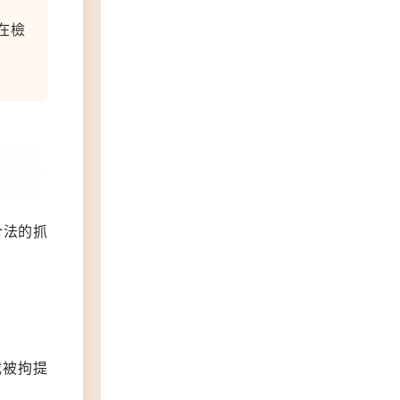
在檢
合法的抓
載被拘提