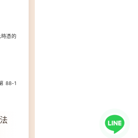
此時憑的
88-1
法