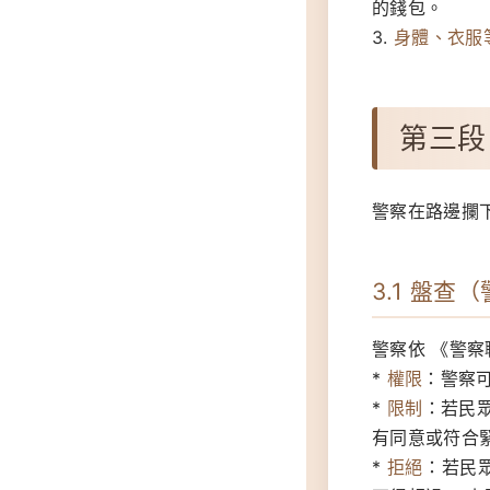
的錢包。
3.
身體、衣服
第三段
警察在路邊攔
3.1 盤
警察依 《警
*
權限
：警察
*
限制
：若民
有同意或符合
*
拒絕
：若民