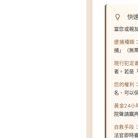
快速
當您或親
逮捕種類
捕」（無
現行犯定
者。若是
您的權利
名、可以
黃金24小
院聲請羈
自救手段
法官即時