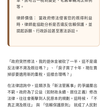
革、房地合一稅制變更、老舊車輛淘汰條例
等。
律師價值：
當政府修法侵害您的既得利益
時，律師能協助分析是否違反信賴保護，並
提起訴願、行政訴訟甚至憲法訴訟。
「政府突然修法，我的退休金被砍了一半，這不是違
反法律不溯及既往嗎？」、「房子買了十年，現在賣
掉卻要適用新的重稅，這樣合理嗎？」
在法律諮詢中，這類涉及「新法管舊事」的爭議層出
不窮。政府為了公益（如財政永續、居住正義）修改
法律，往往會衝擊到人民原本的規劃。這時候，
「不
真正溯及既往」
與
「信賴保護原則」
就成了人民對