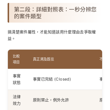
第二段：詳細對照表：一秒分辨您
的案件類型
搞清楚案件屬性，才能知道該用什麼理由去爭取權
益。
比較
真正溯及既往
不真
項目
事實
事實已完結 (Closed)
事實持
狀態
法律
原則禁止，例外允許
原則
效力