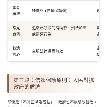
審查
極嚴格 (信賴保護強)
較寬鬆
標準
常見
追繳已領取的補助款、刑法加重
年金
案例
處罰舊行為
市計
救濟
主張
主張法律違憲無效
核心
例原
第三段：信賴保護原則：人民對抗
政府的盾牌
即使是「不真正溯及既往」，政府也不能想改就改。