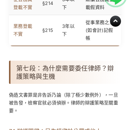
§214
登載不實
下
載假資料
從事業務之人
業務登載
3年以
§215
(如會計)記假
不實
下
帳
第七段：為什麼需要委任律師？辯
護策略與生機
偽造文書罪是非告訴乃論（除了極少數例外），一旦
被告發，檢察官就必須偵辦。律師的辯護策略至關重
要。