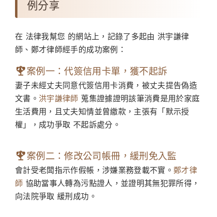
例分享
在 法律我幫您 的網站上，記錄了多起由 洪宇謙律
師、鄭才律師經手的成功案例：
案例一：代簽信用卡單，獲不起訴
妻子未經丈夫同意代簽信用卡消費，被丈夫提告偽造
文書。
洪宇謙律師
蒐集證據證明該筆消費是用於家庭
生活費用，且丈夫知情並曾繳款，主張有「默示授
權」，成功爭取 不起訴處分。
案例二：修改公司帳冊，緩刑免入監
會計受老闆指示作假帳，涉嫌業務登載不實。
鄭才律
師
協助當事人轉為污點證人，並證明其無犯罪所得，
向法院爭取 緩刑成功。