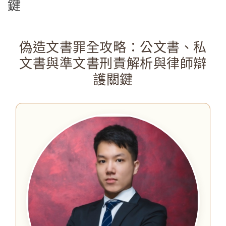
鍵
偽造文書罪全攻略：公文書、私
文書與準文書刑責解析與律師辯
護關鍵