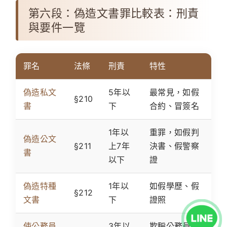
第六段：偽造文書罪比較表：刑責
與要件一覽
罪名
法條
刑責
特性
偽造私文
5年以
最常見，如假
§210
書
下
合約、冒簽名
1年以
重罪，如假判
偽造公文
§211
上7年
決書、假警察
書
以下
證
偽造特種
1年以
如假學歷、假
§212
文書
下
證照
使公務員
3年以
欺騙公務員登