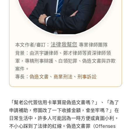
法律我幫您
本文作者/審訂：
專業律師團隊
背景：由洪宇謙律師、鄭才律師等資深律師領
軍，專精刑事辯護、白領犯罪、偽造文書與詐欺
案件。
專長：
偽造文書
、
商業刑法
、
刑事訴訟
「幫老公代簽信用卡單算是偽造文書嗎？」、「為了
申請補助，修圖改了一下收據金額，會坐牢嗎？」在
日常生活中，許多人可能因為一時方便或貪圖小利，
不小心踩到了法律的紅線。偽造文書罪（Offenses