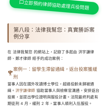
立即預約律師協助處理兵役問題
第八段：法律我幫您：真實勝訴案
例分享
在 法律我幫您 的網站上，記錄了多起由 洪宇謙律
師、鄭才律師 經手的成功案例：
案例一：留學生滯留通緝，返台投案獲緩
刑
當事人因在國外攻讀博士學位，超過役齡未歸被通
緝。
洪宇謙律師
協助當事人與檢察官溝通，安排返台
投案，並提出學位證明與服役計畫。法院最終判處有
期徒刑 4 月，緩刑 2 年，當事人順利入伍服役。