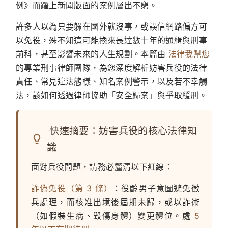
例》而躍上新聞版面的案例層出不窮。
許多人以為只要躲在國外就沒事，或誤信網路偏方可
以免役，殊不知這可能換來長達數十年的通緝與刑事
前科，甚至影響未來的人生規劃。本篇由
法律我幫您
的專業刑事律師團隊，為您深度解析妨害兵役的法律
責任、常見違法態樣、知名案例警示，以及若不幸觸
法，該如何透過律師協助「安全歸案」與爭取緩刑。
快速摘要：妨害兵役的核心法律知
識
面對兵役問題，請務必釐清以下紅線：
詐偽免役（第 3 條）
：役齡男子意圖避免徵
兵處理，而核准出境後屆期未歸，或以詐術
（如假裝生病、毀傷身體）變更體位。處
5