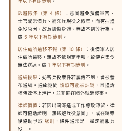
年以下有期徒刑
。
逃避徵集（第 4 條）
：意圖避免預備軍官、
士官或常備兵、補充兵現役之徵集，而有捏造
免役原因、故意毀傷身體、無故不到等行為。
處
5 年以下有期徒刑
。
居住處所遷移不報（第 10 條）
：後備軍人居
住處所遷移，無故不依規定申報，致使召集令
無法送達。處
1 年以下有期徒刑
。
通緝後果
：妨害兵役案件若屢傳不到，會被發
布通緝。通緝期間
護照可能被註銷
，且追訴
權時效停止進行，並非躲在國外就能沒事。
律師價值
：若因出國深造或工作導致滯留，律
師可協助證明「無逃避兵役意圖」，或在歸案
後協助爭取
緩刑
，條件通常是「盡速補服兵
役」。