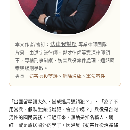
法律我幫您
本文作者/審訂：
專業律師團隊
背景：由洪宇謙律師、鄭才律師等資深律師領
軍，專精刑事辯護、妨害兵役案件處理、通緝歸
案與緩刑爭取。
專長：
妨害兵役辯護
、
解除通緝
、
軍法案件
「出國留學讀太久，變成逃兵通緝犯？」、「為了不
用當兵，假裝生病或增肥，會坐牢嗎？」兵役是台灣
男性的國民義務，但近年來，無論是知名藝人、網
紅，或是旅居國外的學子，因違反《妨害兵役治罪條