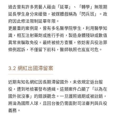
過去曾有許多男藝人藉由「延畢」、「轉學」無限期
延長學生身分來緩徵，被媒體戲稱為「閃兵班」。政
府因此修法限制延畢年限。
更嚴重的案例是，曾有多名醫學院學生，利用醫學知
識，相互注射藥劑或進行手術，製造身體殘缺或數值
異常來騙取免役。最終被檢方查獲，依妨害兵役治罪
條例起訴，不僅留下前科，醫師執照也岌岌可危。
3.2 網紅出國滯留案
近期有知名網紅因長期滯留國外，未依規定返台服
役，遭到地檢署發布通緝。這類案件凸顯了「以為在
國外就沒事」的錯誤觀念。一旦護照過期或被註銷，
將淪為國際人球，且回台後仍需面對司法審判與兵役
義務。