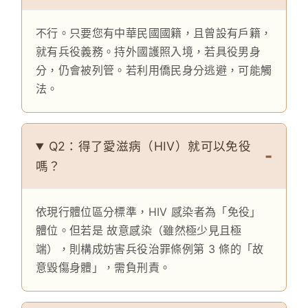
不行。只要您有中華民國國籍，且曾設有戶籍，
就有兵役義務。持外國護照入境，若具役男身
分，仍會被列管。若利用僑民身分逃避，可能觸
法。
Q2：得了愛滋病（HIV）就可以免役
嗎？
依現行體位區分標準，HIV 感染者為「免役」
體位。但若是 故意感染（雖然極少見且極
端），則構成妨害兵役治罪條例第 3 條的「故
意毀傷身體」，需負刑責。