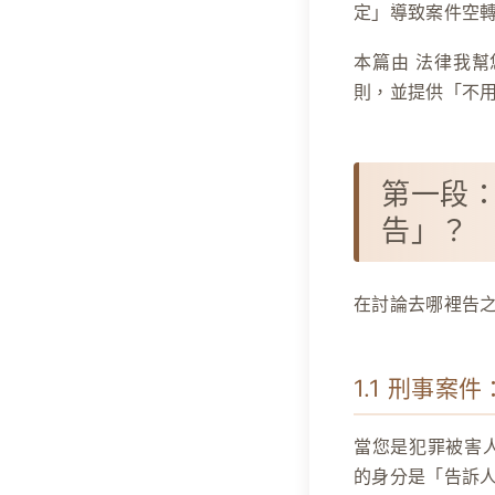
定」導致案件空
本篇由
法律我幫
則，並提供「不
第一段
告」？
在討論去哪裡告
1.1 刑事案件：
當您是犯罪被害
的身分是「告訴