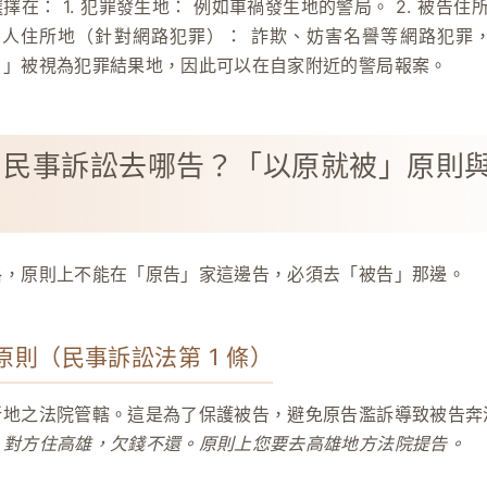
擇在： 1.
犯罪發生地：
例如車禍發生地的警局。 2.
被告住
害人住所地（針對網路犯罪）：
詐欺、妨害名譽等網路犯罪
）」被視為犯罪結果地，因此可以在自家附近的警局報案。
：民事訴訟去哪告？「以原就被」原則
格，原則上不能在「原告」家這邊告，必須去「被告」那邊。
被原則（民事訴訟法第 1 條）
所地之法院管轄。這是為了保護被告，避免原告濫訴導致被告奔
，對方住高雄，欠錢不還。原則上您要去高雄地方法院提告。