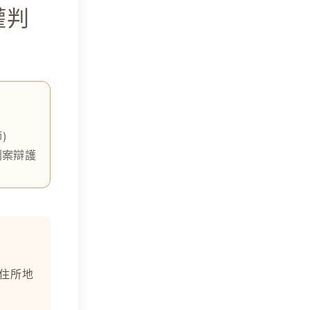
權判
)
刑案辯護
住所地