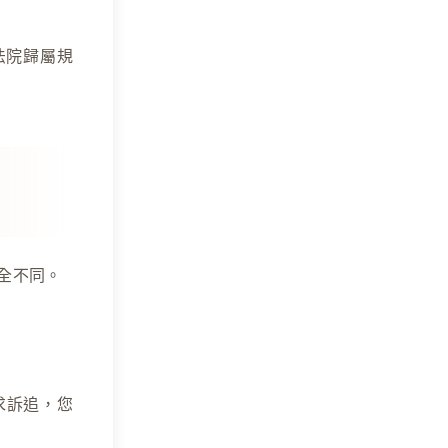
法院歸屬規
全不同。
求訴追，您