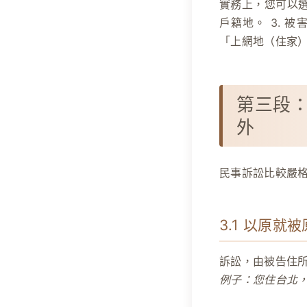
實務上，您可以選
戶籍地。 3.
被
「上網地（住家
第三段
外
民事訴訟比較嚴
3.1 以原就
訴訟，由被告住
例子：您住台北