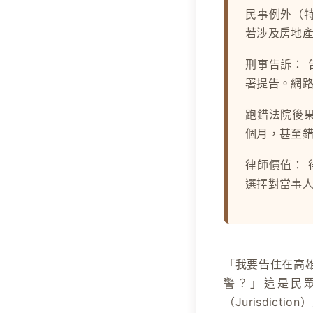
民事例外（
若涉及房地
刑事告訴：
署提告。網
跑錯法院後
個月，甚至
律師價值：
選擇對當事
「我要告住在高
警？」這是民
（Jurisdi