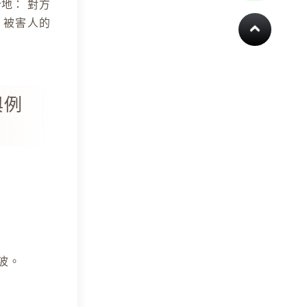
所地：
對方
，被害人的
與例
波。