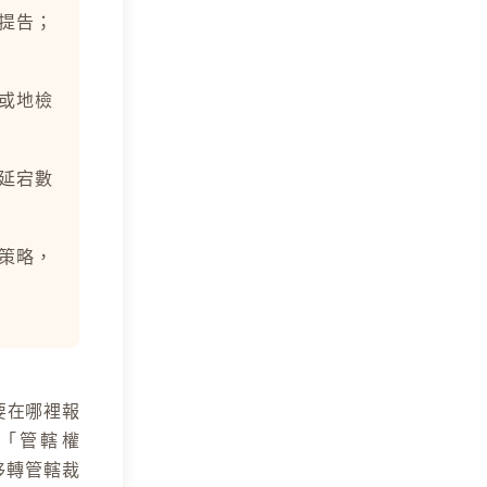
提告；
或地檢
延宕數
策略，
要在哪裡報
「管轄權
「移轉管轄裁