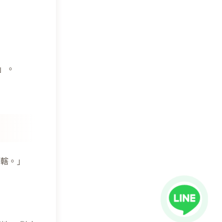
」。
管轄。」