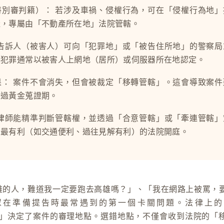
特別審判籍）：
若涉及車禍、侵權行為，可在「侵權行為地」
產，專屬由「不動產所在地」法院管轄。
告訴人（被害人）可向「犯罪地」或「被告住所地」的警察局
路犯罪通常以被害人上網地（居所）或伺服器所在地認定。
果：
案件不會消失，但會被裁定「移轉管轄」。這會導致案件
錯過黃金蒐證期。
律師能精準判斷管轄權，並透過「合意管轄」或「牽連管轄」
人最有利（如交通便利、過往見解有利）的法院開庭。
雄的人，難道我一定要跑去高雄嗎？」、「我在網路上被罵，
眾在準備提告時最常遇到的第一個卡關問題。法律上的
ction）」決定了案件的審理地點。選錯地點，不僅會收到法院的