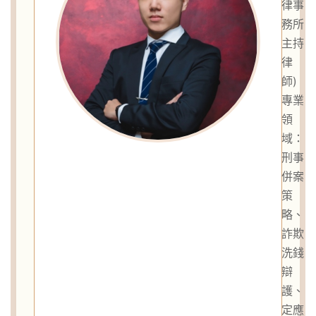
律事
務所
主持
律
師)
專業
領
域：
刑事
併案
策
略、
詐欺
洗錢
辯
護、
定應