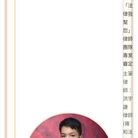
「法
律我
幫
您」
律師
團隊
專業
審定
主筆
律
師：
洪宇
謙
律師
(雍
和法