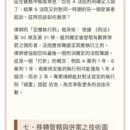
這在實務中極為常見：您在 A 法院判刑確定入獄
了，結果 B 法院又針對同一時期的另一個受害者
起訴。這時您該如何救濟？
律師的「定應執行刑」救濟術：
依據 《刑法》
第 50 條及第 51 條，裁判確定後發現有數罪併
罰之情形者，法院應依聲請定其應執行之刑。
律師會協助您向最後一個判決確定的法院聲請。
這是一個「打折」的概念：例如 A 案判 1 年、B
案判 1 年，兩案併定後的執行刑可能僅為 1 年 4
個月，而非 2 年。專業律師能針對法官定的執行
刑「過重」提起 抗告，為您爭取更多的自由天
數。
七、移轉管轄與併案之技術圖