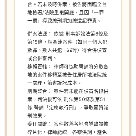
台。若未及時併案，被告將面臨全台
地檢署/法院重複開庭，且因「一罪
一罰」導致總刑期加總遠超罪責。
併案法源：
依據 刑事訴訟法第6條及
第15條，相牽連案件（如同一個人犯
數罪、數人共犯一罪等）得合併偵查
或合併審判。
移轉管轄：
律師可協助聲請將分散各
地的案件移轉至被告住居所地法院統
一處理，節省訴訟成本。
刑期整合：
案件若未能在偵審階段併
案，判決後可依 刑法第50條及第51
條 聲請「定應執行刑」，爭取實質減
刑效果。
委任關鍵：
案件散落各地會導致證據
碎片化，律師能統一各案供詞，避免