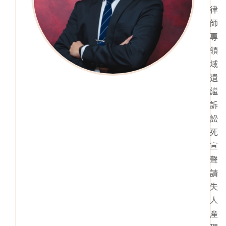
律
師)
專
領
域
遺
繼
訴
訟
死
宣
聲
請
失
人
產