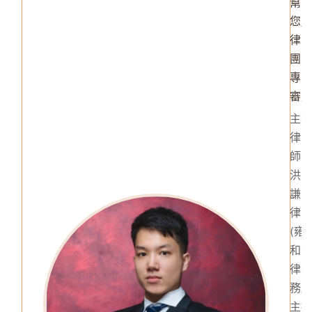
幫
您
律
團
專
審
主
律
師
洪
謙
律
(雍
和
律
務
主