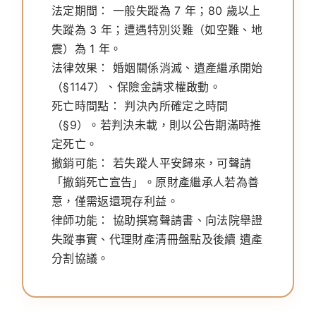
法定期間：
一般失蹤為 7 年；80 歲以上
失蹤為 3 年；遭遇特別災難（如空難、地
震）為 1 年。
法律效果：
婚姻關係消滅、遺產繼承開始
（§1147）、保險金請求權啟動。
死亡時間點：
判決內所確定之時間
（§9）。若判決未載，則以公告期滿時推
定死亡。
撤銷可能：
若失蹤人平安歸來，可聲請
「撤銷死亡宣告」。原財產繼承人若為善
意，僅需返還現存利益。
律師功能：
協助撰寫聲請書、向法院舉證
失蹤事實、代理財產清冊盤點及後續 遺產
分割協議。