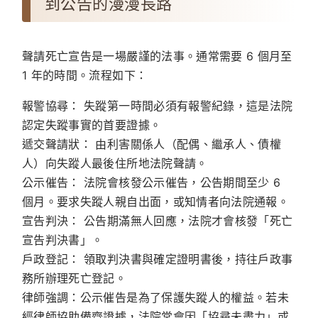
到公告的漫漫長路
聲請死亡宣告是一場嚴謹的法事。通常需要 6 個月至
1 年的時間。流程如下：
報警協尋：
失蹤第一時間必須有報警紀錄，這是法院
認定失蹤事實的首要證據。
遞交聲請狀：
由利害關係人（配偶、繼承人、債權
人）向失蹤人最後住所地法院聲請。
公示催告：
法院會核發公示催告，公告期間至少 6
個月。要求失蹤人親自出面，或知情者向法院通報。
宣告判決：
公告期滿無人回應，法院才會核發「死亡
宣告判決書」。
戶政登記：
領取判決書與確定證明書後，持往戶政事
務所辦理死亡登記。
律師強調：公示催告是為了保護失蹤人的權益。若未
經律師協助備齊證據，法院常會因「協尋未盡力」或