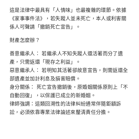
這是法律中最具有「人情味」也最複雜的環節。依據
《家事事件法》，若失蹤人並未死亡，本人或利害關
係人可聲請「撤銷死亡宣告」。
財產怎麼辦？
善意繼承人：
若繼承人不知失蹤人還活著而分了遺
產，只需返還「現存之利益」。
惡意繼承人：
若明知其活著卻故意宣告，則需返還全
部遺產並加計利息及損害賠償。
身分關係：
死亡宣告撤銷後，原婚姻關係原則上「不
自動回復」，以保護已成立的新婚姻。
律師強調：這類回溯性的法律糾紛通常伴隨鉅額訴
訟，必須依靠專業法律論述來釐清責任分擔。