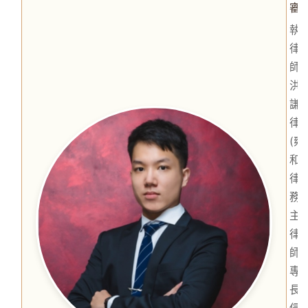
審
執
律
師
洪
謙
律
(雍
和
律
務
主
律
師)
專
長
侵