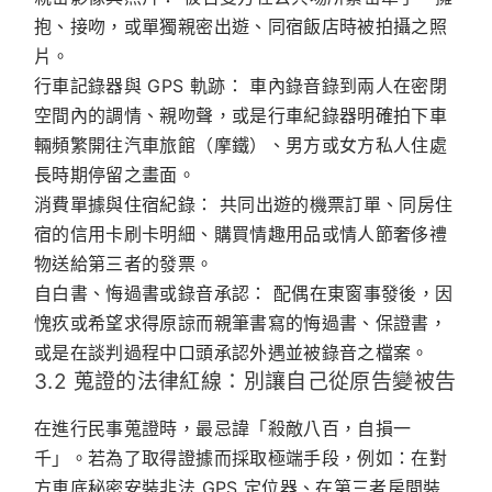
抱、接吻，或單獨親密出遊、同宿飯店時被拍攝之照
片。
行車記錄器與 GPS 軌跡：
車內錄音錄到兩人在密閉
空間內的調情、親吻聲，或是行車紀錄器明確拍下車
輛頻繁開往汽車旅館（摩鐵）、男方或女方私人住處
長時期停留之畫面。
消費單據與住宿紀錄：
共同出遊的機票訂單、同房住
宿的信用卡刷卡明細、購買情趣用品或情人節奢侈禮
物送給第三者的發票。
自白書、悔過書或錄音承認：
配偶在東窗事發後，因
愧疚或希望求得原諒而親筆書寫的悔過書、保證書，
或是在談判過程中口頭承認外遇並被錄音之檔案。
3.2 蒐證的法律紅線：別讓自己從原告變被告
在進行民事蒐證時，最忌諱「殺敵八百，自損一
千」。若為了取得證據而採取極端手段，例如：在對
方車底秘密安裝非法 GPS 定位器、在第三者房間裝