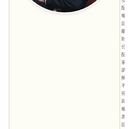
配
權
訟
離
財
分
配
家
調
解
不
得
與
權
為
訟