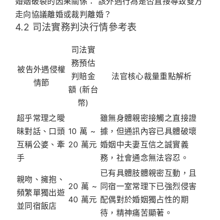
婚姻破裂的因果關係：
該外遇行為是否直接導致雙方
走向協議離婚或裁判離婚？
4.2 司法實務判決行情參考表
司法實
務預估
被告外遇侵權
判賠金
法官核心裁量重點解析
情節
額 (新台
幣)
超乎常理之曖
雖無身體親密接觸之直接證
昧對話、口頭
10 萬 ~
據，但通訊內容已具體破壞
互稱公婆、牽
20 萬元
婚姻中夫妻互信之誠實義
手
務，社會通念無法容忍。
已有具體肢體親密互動，且
親吻、擁抱、
20 萬 ~
同宿一室常理下已強烈侵害
頻繁單獨出遊
40 萬元
配偶對於婚姻獨占性的期
並同宿飯店
待，精神痛苦顯著。