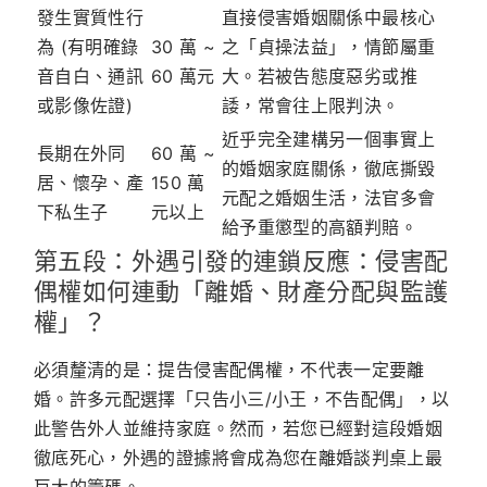
發生實質性行
直接侵害婚姻關係中最核心
為 (有明確錄
30 萬 ~
之「貞操法益」，情節屬重
音自白、通訊
60 萬元
大。若被告態度惡劣或推
或影像佐證)
諉，常會往上限判決。
近乎完全建構另一個事實上
長期在外同
60 萬 ~
的婚姻家庭關係，徹底撕毀
居、懷孕、產
150 萬
元配之婚姻生活，法官多會
下私生子
元以上
給予重懲型的高額判賠。
第五段：外遇引發的連鎖反應：侵害配
偶權如何連動「離婚、財產分配與監護
權」？
必須釐清的是：
提告侵害配偶權，不代表一定要離
婚。
許多元配選擇「只告小三/小王，不告配偶」，以
此警告外人並維持家庭。然而，若您已經對這段婚姻
徹底死心，外遇的證據將會成為您在離婚談判桌上最