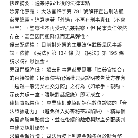
快速摘要：通姦除罪化後的法律重點
除罪化意義：
大法官釋字第 791 號解釋宣告刑法通
姦罪違憲。這意味著「外遇」不再有刑事責任（不會
坐牢），警察也不再受理抓姦報案，但
民事責任依然
存在，甚至因門檻降低而更具彈性
。
侵害配偶權：
目前對外遇的主要法律武器是民事訴
訟，依據
《民法》第 184 條
與
《民法》第 195 條
請求精神慰撫金。
蒐證門檻降低：
過去刑事通姦罪需要「性器官接合」
的直接證據；民事侵害配偶權只要證明被告雙方存有
「逾越一般男女社交分際」之行為（如牽手、親吻、
深夜共處一室、曖昧對話紀錄）即可成立。
律師實戰價值：
專業律師能協助評估數位證據的「合
法證據能力」（避免落入妨害秘密罪陷阱）、精算個
案最高勝率賠償金，並在後續的離婚與財產分配談判
中建立絕對優勢。
求償金額行情：
司法實務上判賠金額多落於新台幣