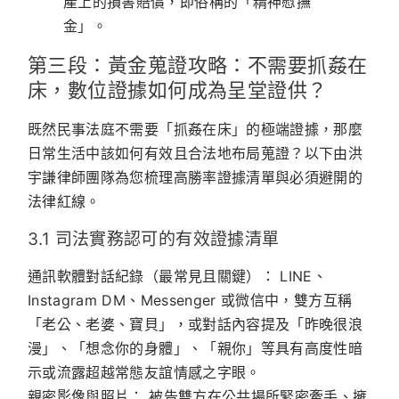
產上的損害賠償，即俗稱的「精神慰撫
金」。
第三段：黃金蒐證攻略：不需要抓姦在
床，數位證據如何成為呈堂證供？
既然民事法庭不需要「抓姦在床」的極端證據，那麼
日常生活中該如何有效且合法地布局蒐證？以下由洪
宇謙律師團隊為您梳理高勝率證據清單與必須避開的
法律紅線。
3.1 司法實務認可的有效證據清單
通訊軟體對話紀錄（最常見且關鍵）：
LINE、
Instagram DM、Messenger 或微信中，雙方互稱
「老公、老婆、寶貝」，或對話內容提及「昨晚很浪
漫」、「想念你的身體」、「親你」等具有高度性暗
示或流露超越常態友誼情感之字眼。
親密影像與照片：
被告雙方在公共場所緊密牽手、擁