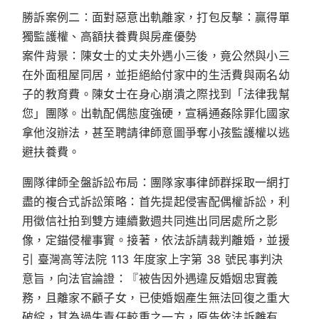
勝訴案例二：面對惡意出軌離家，打包反擊：贏得單
獨監護權、高額扶養費與房產優勢
案件背景：
陳女士的丈夫外遇小三後，竟公然與小三
在外面租屋同居，並拒絕給付家中的生活費與兩名幼
子的教育費。陳女士在身心崩潰之際找到「法律我幫
您」團隊。出軌配偶態度強硬，宣稱通姦除罪化國家
拿他沒辦法，甚至聘請律師意圖爭奪小孩監護權以逃
避扶養費。
團隊律師全盤訴訟布局：
團隊家事律師群採取一網打
盡的複合式訴訟策略：首先提起侵害配偶權訴訟，利
用徵信社拍到雙方連續數週共同進出同居處所之影
像，定錨侵權事實。接著，依法訴請裁判離婚，並援
引
臺灣高等法院 113 年度家上字第 38 號民事判決
意旨，向法官論證：『被告因外遇違反婚姻忠實義
務，且離家不顧子女，已使婚姻產生無法回復之重大
破綻，其為過失責任較重之一方，原告依法訴離有