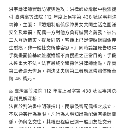
洪宇謙律師實戰防禦與進攻：
洪律師於訴狀中強烈援
引
臺灣高等法院 112 年度上易字第 438 號民事判決
精神，主張：『婚姻制度係保障男女共同生活之圓滿
安全及幸福，配偶一方對他方負有誠實之義務。被告
二人互訴情衷、提及同宿，客觀上已足使婚姻關係產
生裂痕，非一般社交所能容忍。』同時論證原告取得
手機畫面係基於維護婚姻不貞搜證之正當目的，手段
未達重大不法。法官最終全盤採信洪律師論點，斥責
第三者毫无悔意，判決丈夫與第三者應連帶賠償新台
幣 45 萬元。
⚖️
臺灣高等法院 112 年度上易字第 438 號民事判決
·
裁判見解深析：
法官於判決書中明確指出，民事侵害配偶權之成立，
不以通姦行為為限。凡行為人明知出軌配偶有婚姻關
係，仍與之交往，其親密程度已逾一般朋友社交分