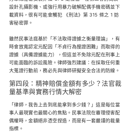
設針孔攝影機、或強行用暴力破解配偶手機密碼並下
載資料，很有可能會觸犯
《刑法》第 315 條之 1 妨
害秘密罪
。
雖然民事法庭基於「不法取得證據之衡量理論」，有
時會放寬認定元配因「不貞行為搜證困難」而取得的
證據（具備證據能力），但這並不免除元配在刑事上
可能面臨的訴訟風險。
律師強烈建議：在採取任何重
大蒐證行動前，務必先與律師研擬安全合法的防線。
第四段：精神賠償金額有多少？法官裁
量基準與實務行情大解密
「律師，我告上去到底能拿到多少錢？」這是每位當
事人最現實也最關心的焦點。民事法院在審理侵害配
偶權時，金額絕非憑空捏造，而是有一套嚴謹的裁量
指標。