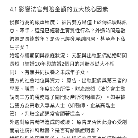
4.1 影響法官判賠金額的五大核心因素
侵權行為的嚴重程度：
被告雙方是僅止於傳送曖昧訊
息、牽手，還是已經發生實質性行為？外遇時間是數
週還是長達數年？是否已經發展到同居、甚至產下私
生子女？
婚姻存續期間與家庭狀況：
元配與出軌配偶結婚時間
長短（結婚20年與結婚2個月的判賠基礎大不相
同）、有無共同扶養之未成年子女。
雙方的社會地位與資力：
原告、出軌配偶與第三者的
學歷、職業、年度綜合所得、財產總額（法院會主動
調閱三方的稅務電子閘門財產所得明細表）。如果被
告雙方為高收入專業人士（如醫師、企業高階主
管），判賠金額通常會顯著提高。
外遇對原告精神造成的破壞：
原告是否因此身心受創
而前往精神科就醫？是否有診斷證明書？