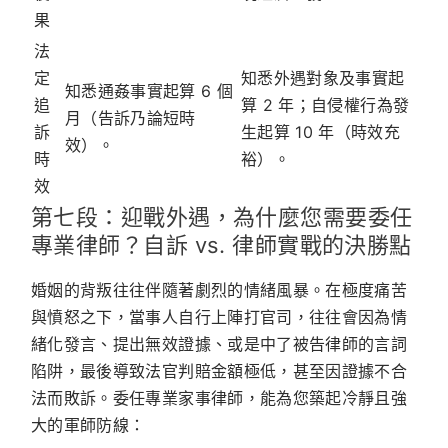
果
法
定
知悉外遇對象及事實起
知悉通姦事實起算 6 個
追
算 2 年
；自侵權行為發
月（告訴乃論短時
訴
生起算 10 年（時效充
效）。
時
裕）。
效
第七段：迎戰外遇，為什麼您需要委任
專業律師？自訴 vs. 律師實戰的決勝點
婚姻的背叛往往伴隨著劇烈的情緒風暴。在極度痛苦
與憤怒之下，當事人自行上陣打官司，往往會因為情
緒化發言、提出無效證據、或是中了被告律師的言詞
陷阱，最後導致法官判賠金額極低，甚至因證據不合
法而敗訴。委任專業家事律師，能為您築起冷靜且強
大的軍師防線：