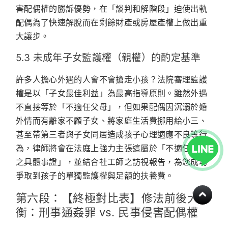
害配偶權的勝訴優勢，在「談判和解階段」迫使出軌
配偶為了快速解脫而在剩餘財產或房屋產權上做出重
大讓步。
5.3 未成年子女監護權（親權）的酌定基準
許多人擔心外遇的人會不會搶走小孩？法院審理監護
權是以「子女最佳利益」為最高指導原則。雖然外遇
不直接等於「不適任父母」，但如果配偶因沉溺於婚
外情而有離家不顧子女、將家庭生活費挪用給小三、
甚至帶第三者與子女同居造成孩子心理適應不良等行
為，律師將會在法庭上強力主張這屬於「不適任親權
之具體事證」，並結合社工師之訪視報告，為您成功
爭取到孩子的單獨監護權與足額的扶養費。
第六段：【終極對比表】修法前後大權
衡：刑事通姦罪 vs. 民事侵害配偶權