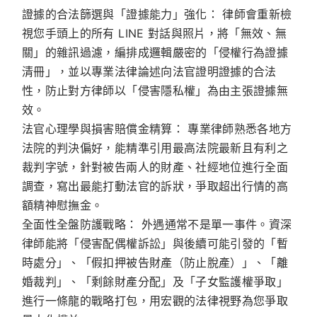
證據的合法篩選與「證據能力」強化：
律師會重新檢
視您手頭上的所有 LINE 對話與照片，將「無效、無
關」的雜訊過濾，編排成邏輯嚴密的「侵權行為證據
清冊」，並以專業法律論述向法官證明證據的合法
性，防止對方律師以「侵害隱私權」為由主張證據無
效。
法官心理學與損害賠償金精算：
專業律師熟悉各地方
法院的判決偏好，能精準引用最高法院最新且有利之
裁判字號，針對被告兩人的財產、社經地位進行全面
調查，寫出最能打動法官的訴狀，爭取超出行情的高
額精神慰撫金。
全面性全盤防護戰略：
外遇通常不是單一事件。資深
律師能將「侵害配偶權訴訟」與後續可能引發的「暫
時處分」、「假扣押被告財產（防止脫產）」、「離
婚裁判」、「剩餘財產分配」及「子女監護權爭取」
進行一條龍的戰略打包，用宏觀的法律視野為您爭取