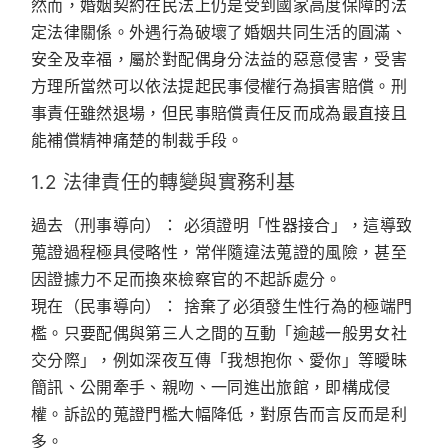
然而，婚姻契約在民法上仍是受到國家高度保障的法
定法律關係。外遇行為破壞了婚姻共同生活的圓滿、
安全及幸福，屬於對配偶身分法益的惡意侵害，受害
方理所當然可以依法提起民事侵權行為損害賠償。刑
事責任雖然退場，但民事賠償責任反而成為最直接且
能補償精神痛楚的制裁手段。
1.2 法律責任的轉變與實務利基
過去（刑事導向）：
必須證明「性器接合」，這導致
蒐證過程極具侵略性，常伴隨違法蒐證的風險，甚至
因證據力不足而換來檢察官的不起訴處分。
現在（民事導向）：
捨棄了必須發生性行為的極端門
檻。只要配偶與第三人之間的互動「逾越一般男女社
交分際」，例如深夜互傳「我想抱你、愛你」等曖昧
簡訊、公開牽手、親吻、一同進出旅館，即構成侵
權。
訴訟的蒐證門檻大幅降低
，對原告而言反而是利
多。