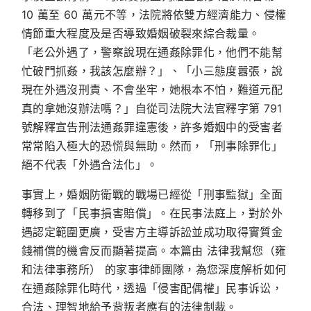
10 萬至 60 萬元不等，法院將依雙方經濟能力、侵權
情節重大程度及是否導致婚姻破裂來綜合裁量。
「老公外遇了，警察說現在通姦除罪化，他們不能幫
忙破門抓姦，我該怎麼辦？」、「小三態度囂張，說
現在外遇沒刑責、不會坐牢，她根本不怕，難道元配
真的拿她沒辦法嗎？」自從司法院大法官釋字第 791
號解釋宣告刑法通姦罪違憲後，許多婚姻中的受害者
常常陷入極大的恐慌與無助。然而，
「刑事除罪化」
絕不代表「外遇合法化」
。
事實上，婚姻防衛戰的戰場已經從「刑事監獄」全面
轉移到了「民事損害賠償」。在民事法庭上，對於外
遇認定範圍更廣，受害方主導訴訟並成功取得實質金
錢補償的機會反而顯著提高。本篇由
法律我幫您（雍
和法律事務所）
的家事律師團隊，為您深度解析如何
在通姦除罪化時代，透過「侵害配偶權」民事诉讼，
合法、理智地給予背叛者應有的法律制裁。