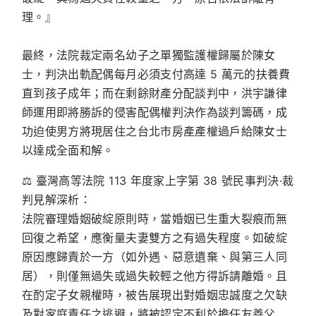
理。』
最終，法院裁定兩名幼子之單獨監護權歸屬於陳女
士，判決出軌配偶每月必須支付高達 5 萬元的扶養費
直到孩子成年；而在剩餘財產分配談判中，洪宇謙律
師運用即將勝訴的侵害配偶權判決作為談判籌碼，成
功迫使男方將現居住之台北市房產產權過戶給陳女士
以達成全面和解。
⚖️
臺灣高等法院 113 年度家上字第 38 號民事判決
·裁
判見解深析：
法院審理婚姻破綻原則時，當婚姻已生重大裂痕而無
回復之希望，應衡量夫妻雙方之有過失程度。如破綻
原因應歸責於一方（如外遇、惡意遺棄、與第三人同
居），則僅無過失或過失較輕之他方得訴請離婚。且
在酌定子女親權時，被告展現出對婚姻忠誠度之欠缺
及對家庭責任之逃避，將被認定不利於擔任友善父