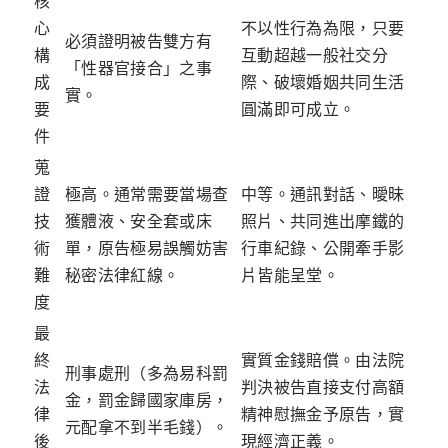
核
心
不以性行為為限
，只要
必須證明被告雙方有
構
互動超越一般社交分
「性器官接合」之事
成
際、破壞婚姻共同生活
實。
要
圓滿即可成立。
件
蒐
證
極高。通常需要當場查
中等
。通訊對話、曖昧
技
獲體液、安全套或床
照片、共同進出摩鐵的
術
單，原告極易誤觸妨害
行車紀錄、公開牽手影
難
秘密法律紅線。
片皆能呈堂。
度
最
終
實質金錢賠償
。由法院
刑事處刑（多為易科罰
法
判決被告直接支付高額
金，罰金歸國家庫房，
律
精神慰撫金予原告，實
元配拿不到半毛錢）。
後
現經濟正義。