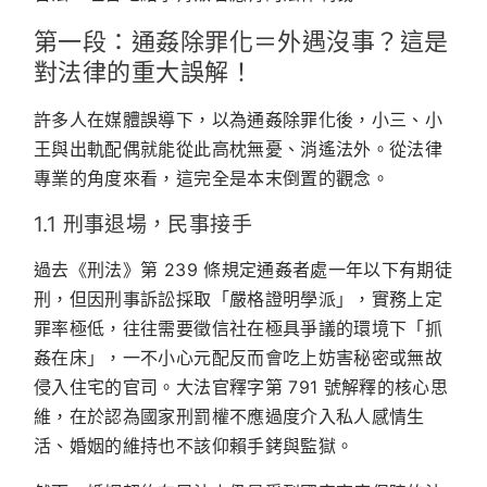
第一段：通姦除罪化＝外遇沒事？這是
對法律的重大誤解！
許多人在媒體誤導下，以為通姦除罪化後，小三、小
王與出軌配偶就能從此高枕無憂、消遙法外。從法律
專業的角度來看，這完全是本末倒置的觀念。
1.1 刑事退場，民事接手
過去《刑法》第 239 條規定通姦者處一年以下有期徒
刑，但因刑事訴訟採取「嚴格證明學派」，實務上定
罪率極低，往往需要徵信社在極具爭議的環境下「抓
姦在床」，一不小心元配反而會吃上妨害秘密或無故
侵入住宅的官司。大法官釋字第 791 號解釋的核心思
維，在於認為國家刑罰權不應過度介入私人感情生
活、婚姻的維持也不該仰賴手銬與監獄。