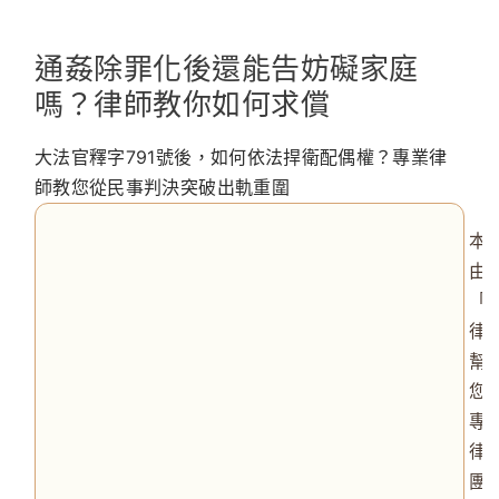
通姦除罪化後還能告妨礙家庭
嗎？律師教你如何求償
大法官釋字791號後，如何依法捍衛配偶權？專業律
師教您從民事判決突破出軌重圍
本
由
「
律
幫
您
專
律
團