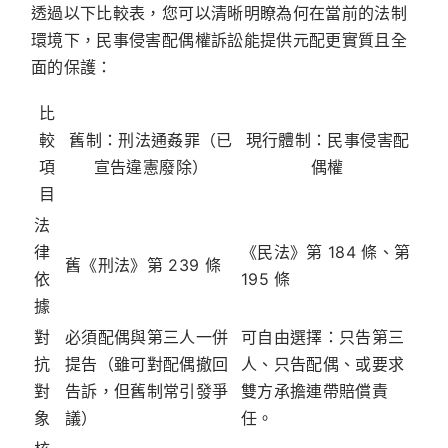
透過以下比較表，您可以清晰明瞭為何在當前的法制
環境下，民事侵害配偶權訴訟能提供元配更實質且全
面的保護：
比
較
舊制：刑法通姦罪（已
現行體制：民事侵害配
項
宣告違憲廢除）
偶權
目
法
律
《民法》第 184 條
、
第
舊《刑法》第 239 條
依
195 條
據
對
必須配偶與第三人一併
可自由選擇：
只告第三
抗
提告（雖可對配偶撤回
人
、只告配偶、或要求
對
告訴，但舊制常引發爭
雙方承擔連帶賠償責
象
議）
任。