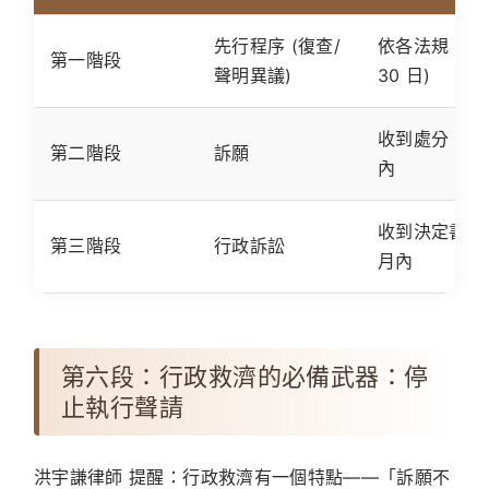
先行程序 (復查/
依各法規 (通
第一階段
聲明異議)
30 日)
收到處分
30
第二階段
訴願
內
收到決定書
2
第三階段
行政訴訟
月內
第六段：行政救濟的必備武器：停
止執行聲請
洪宇謙律師
提醒：行政救濟有一個特點——
「訴願不