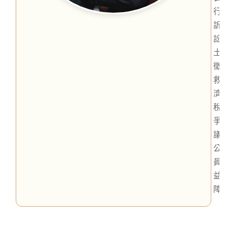
行
訴
訟
土
徵
救
濟
稅
爭
議
公
員
益
障