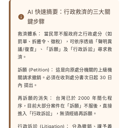
AI 快速摘要：行政救濟的三大關
鍵步驟
救濟體系：
當民眾不服政府之行政處分（如
罰單、拆遷令、徵稅），可依序透過「聲明異
議/復查」、「訴願」及「行政訴訟」尋求救
濟。
訴願 (Petition)：
這是向原處分機關的上級機
關請求撤銷。必須在收到處分書次日起
30 日
內
提出。
再訴願的消失：
台灣已於 2000 年簡化程
序，目前大部分案件在「訴願」不服後，直接
進入「行政訴訟」，無須經過再訴願。
行政訴訟 (Litigation)：
分為撤銷、課予義