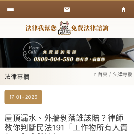
首頁
法律專欄
法律專欄
17
01
2026
屋頂漏水、外牆剝落誰該賠？律師
教你判斷民法191「工作物所有人責