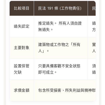
比較項目
民法 191 條 (工作物責任)
民法 1
推定過失。
所有人須自證
過失責
過失認定
無過失。
方有過
建築物或工作物之「所有
實際發
主要對象
人」。
人」。
設置保管
只要具備客觀不安全狀態
須證明
欠缺
即可成立。
過失。
求償金額
包含所受損害、所失利益與精神慰撫金