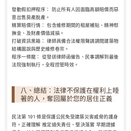
發動假扣押程序：
防止所有人因面臨高額賠償而惡
意出售房產脫產。
精算賠償行情：
包含維修期間的租屋補貼、精神慰
撫金、及財產價值減損。
打破資訊黑箱：
律師具備合法權限聲請調閱建築物
結構圖說與歷史維修卷宗。
程序一條龍：
從發送律師函催告、民事調解到最後
法院強制執行，全程控管時效。
八、總結：法律不保護在權利上睡
著的人，奪回屬於您的居住正義
民法第 191 條是保護公民免受建築災害威脅的護身
符。正確理解
推定過失責任
、堅決落實
早期證據