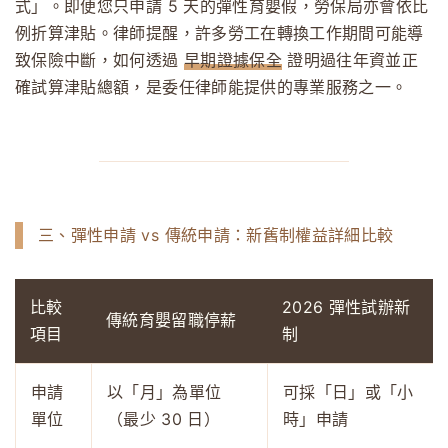
式」。即便您只申請 5 天的彈性育嬰假，勞保局亦會依比
例折算津貼。律師提醒，許多勞工在轉換工作期間可能導
致保險中斷，如何透過
早期證據保全
證明過往年資並正
確試算津貼總額，是委任律師能提供的專業服務之一。
三、彈性申請 vs 傳統申請：新舊制權益詳細比較
比較
2026 彈性試辦新
傳統育嬰留職停薪
項目
制
申請
以「月」為單位
可採「日」或「小
單位
（最少 30 日）
時」申請