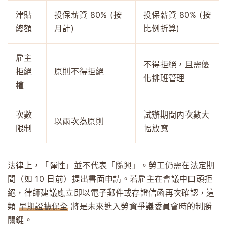
津貼
投保薪資 80% (按
投保薪資 80% (按
總額
月計)
比例折算)
雇主
不得拒絕，且需優
拒絕
原則不得拒絕
化排班管理
權
次數
試辦期間內次數大
以兩次為原則
限制
幅放寬
法律上，「彈性」並不代表「隨興」。勞工仍需在法定期
間（如 10 日前）提出書面申請。若雇主在會議中口頭拒
絕，律師建議應立即以電子郵件或存證信函再次確認，這
類
早期證據保全
將是未來進入勞資爭議委員會時的制勝
關鍵。