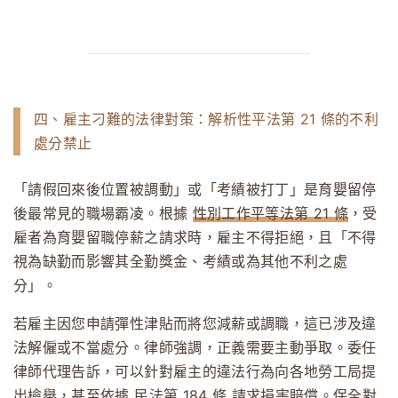
四、雇主刁難的法律對策：解析性平法第 21 條的不利
處分禁止
「請假回來後位置被調動」或「考績被打丁」是育嬰留停
後最常見的職場霸凌。根據
性別工作平等法第 21 條
，受
雇者為育嬰留職停薪之請求時，雇主不得拒絕，且「不得
視為缺勤而影響其全勤獎金、考績或為其他不利之處
分」。
若雇主因您申請彈性津貼而將您減薪或調職，這已涉及違
法解僱或不當處分。律師強調，正義需要主動爭取。委任
律師代理告訴，可以針對雇主的違法行為向各地勞工局提
出檢舉，甚至依據
民法第 184 條
請求損害賠償。保全對