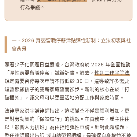
行為爭議。
一、2026 育嬰留職停薪津貼彈性新制：立法初衷與社
會背景
隨著少子化問題日益嚴峻，台灣政府於 2026 年全面推動
「彈性育嬰留職停薪」試辦計畫。過去，
性別工作平等法
規定育嬰留停每次申請不得低於 30 日，這導致許多需要
短暫照顧孩子的雙薪家庭望而卻步。新制的核心在於「打
破框架」，讓父母可以更靈活地分配工作與家庭時間。
法律專家洪宇謙律師指出，這項變革不僅是福利增加，更
是對勞動契約「保證履行」的挑戰。在實務中，雇主往往
以「影響人力排班」為由拒絕彈性申請。針對此類議題，
委任律師提出告訴
或申請勞資調解，是確保自身權益不被