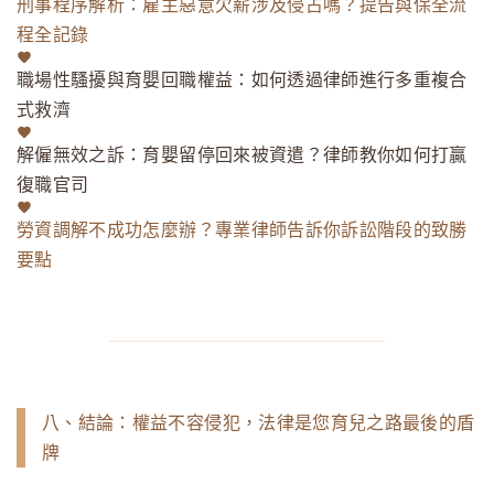
刑事程序解析：雇主惡意欠薪涉及侵占嗎？提告與保全流
程全記錄
職場性騷擾與育嬰回職權益：如何透過律師進行多重複合
式救濟
解僱無效之訴：育嬰留停回來被資遣？律師教你如何打贏
復職官司
勞資調解不成功怎麼辦？專業律師告訴你訴訟階段的致勝
要點
八、結論：權益不容侵犯，法律是您育兒之路最後的盾
牌