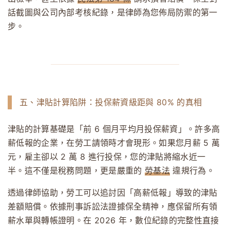
話截圖與公司內部考核紀錄，是律師為您佈局防禦的第一
步。
五、津貼計算陷阱：投保薪資級距與 80% 的真相
津貼的計算基礎是「前 6 個月平均月投保薪資」。許多高
薪低報的企業，在勞工請領時才會現形。如果您月薪 5 萬
元，雇主卻以 2 萬 8 進行投保，您的津貼將縮水近一
半。這不僅是稅務問題，更是嚴重的
勞基法
違規行為。
透過律師協助，勞工可以追討因「高薪低報」導致的津貼
差額賠償。依據刑事訴訟法證據保全精神，應保留所有領
薪水單與轉帳證明。在 2026 年，數位紀錄的完整性直接