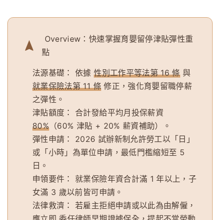
Overview：快速掌握育嬰留停津貼彈性重
點
法源基礎：
依據
性別工作平等法第 16 條
與
就業保險法第 11 條
修正，強化育嬰留職停薪
之彈性。
津貼額度：
合計發給平均月投保薪資
80%
（60% 津貼 + 20% 薪資補助）。
彈性申請：
2026 試辦新制允許勞工以「日」
或「小時」為單位申請，最低門檻縮短至 5
日。
申領要件：
就業保險年資合計滿 1 年以上，子
女滿 3 歲以前皆可申請。
法律救濟：
若雇主拒絕申請或以此為由解僱，
應立即
委任律師早期證據保全
，提起不當勞動