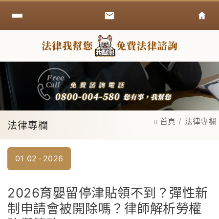
首頁
法律專欄
法律專欄
01
02
2026
2026育嬰留停津貼領不到？彈性新
制申請會被開除嗎？律師解析勞權