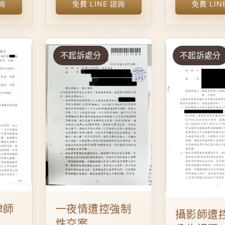
諮詢
免費 LINE 諮詢
免費 LIN
不起訴處分
不起訴處分
一夜情遭控強制
律師
攝影師遭
性交案
訴