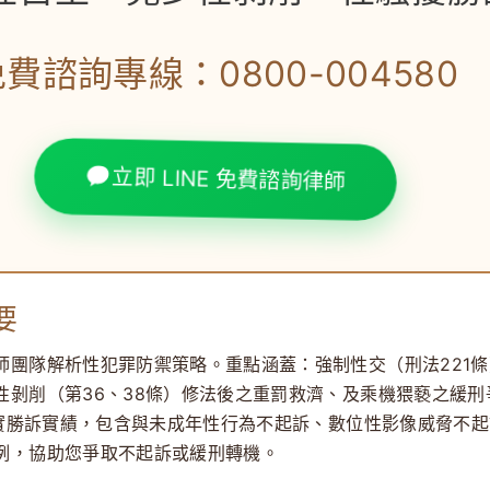
費諮詢專線：0800-004580
立即 LINE 免費諮詢律師
要
師團隊
解析性犯罪防禦策略。重點涵蓋：
強制性交（刑法221
性剝削（第36、38條）
修法後之重罰救濟、及
乘機猥褻
之緩刑
件真實勝訴實績，包含與未成年性行為不起訴、數位性影像威脅不
例，協助您爭取不起訴或緩刑轉機。