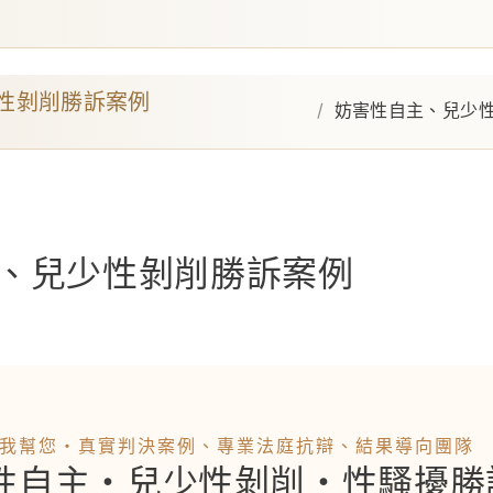
性剝削勝訴案例
妨害性自主、兒少性剝
妨害性自主、兒少
、兒少性剝削勝訴案例
我幫您・真實判決案例、專業法庭抗辯、結果導向團隊
性自主・兒少性剝削・性騷擾勝