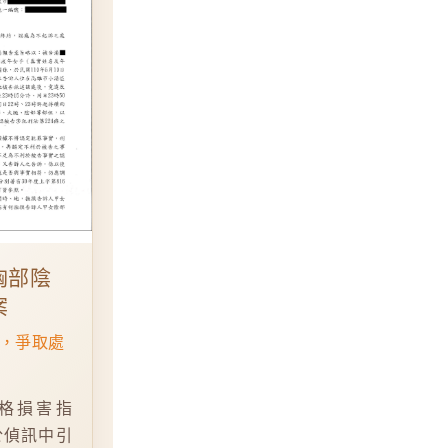
胸部陰
案
，爭取處
格損害指
於偵訊中引