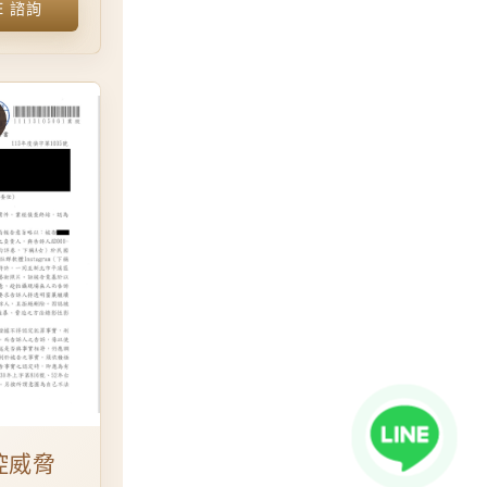
E 諮詢
控威脅