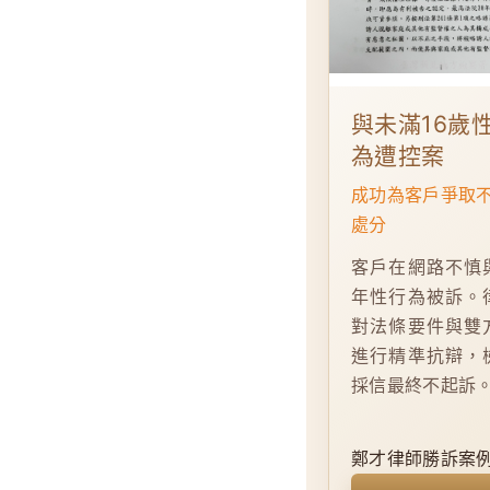
與未滿16歲
為遭控案
成功為客戶爭取
處分
客戶在網路不慎
年性行為被訴。
對法條要件與雙
進行精準抗辯，
採信最終不起訴
鄭才律師勝訴案