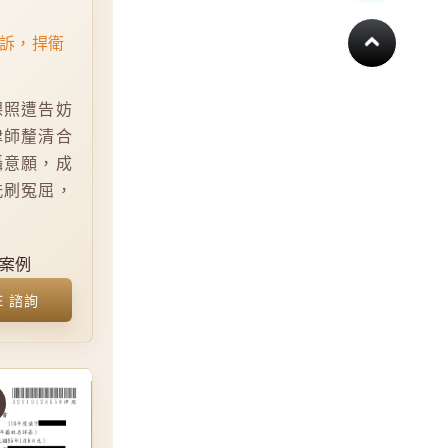
訴，捍衛
裸照遭告妨
律師釐清合
攝意願，成
洗刷冤屈，
案例
E 諮詢