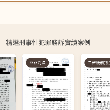
精選刑事性犯罪勝訴實績案例
無罪判決
二審緩刑判