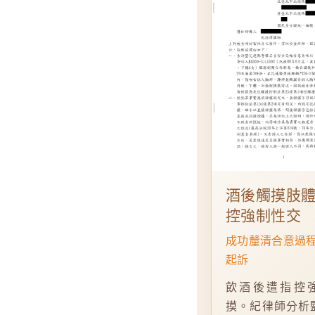
酒後觸摸肢
控強制性交
成功釐清合意過
起訴
飲酒後遭指控
摸。紀律師分析