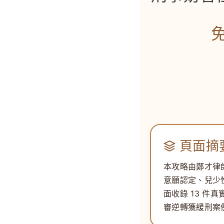
免
頁面摘
本攻略由
鄭才律
意願認定、
兒少
面收錄 13 
審逆轉獲緩刑案