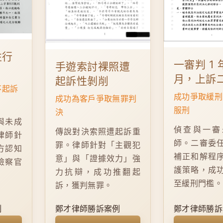
性行
一審判 1 
手遊索討裸照遭
月，上訴
起訴性剝削
不起訴
成功爭取緩刑
成功為客戶爭取無罪判
服刑
決
與未成
偵查與一審
傳說對決索照遭起訴重
律師針
師。二審委
罪。律師針對「主觀犯
方認知
補正和解程
意」與「證據效力」強
檢察官
護策略，成
力抗辯，成功推翻起
。
至緩刑門檻。
訴，獲判無罪。
例
鄭才律師勝訴案例
鄭才律師勝訴