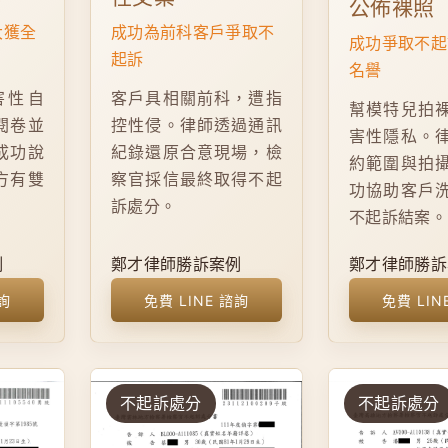
公佈裸照
成功為前科客戶爭取不
大獲全
成功爭取不起
起訴
名譽
客戶具相關前科，遭指
害性自
幫模特兒拍
控性侵。律師透過通訊
閱卷並
害性隱私。
紀錄還原合意現場，檢
成功說
約範圍與拍
察官採信最終取得不起
方有雙
功協助客戶
訴處分。
不起訴結案。
例
鄭才律師勝訴案例
鄭才律師勝訴
諮詢
免費 LINE 諮詢
免費 LIN
不起訴處分
不起訴處分