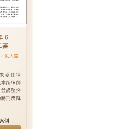
年 6
二審
，免入監
未委任律
任本所律師
序並調整辯
功將刑度降
案例