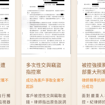
體遭
多次性交與竊盜
被控強摸
指控案
部重大刑
程獲不
成功為客戶爭取全案不
律師精準抗辯
起訴
分成功
強行觸
客戶被控性交與竊取金
面對嚴重人
監視器
錢。律師指出原告說詞
控。紀律師