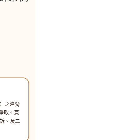
條）
之違背
爭取。頁
起訴、及二