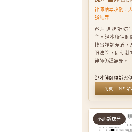
律師精準攻防，
勝無罪
客戶遭起訴妨
主。經本所律師
找出證詞矛盾，
服法院，即便對
律師仍獲無罪。
鄭才律師勝訴案
免費 LINE 
不起訴處分