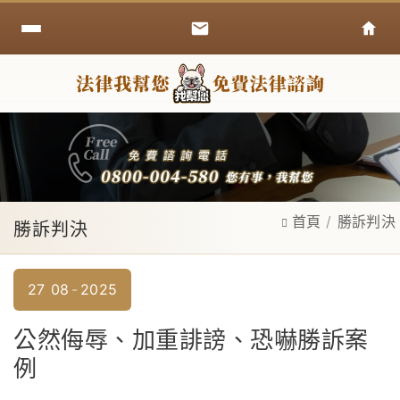
首頁
勝訴判決
勝訴判決
27
08
2025
公然侮辱、加重誹謗、恐嚇勝訴案
例