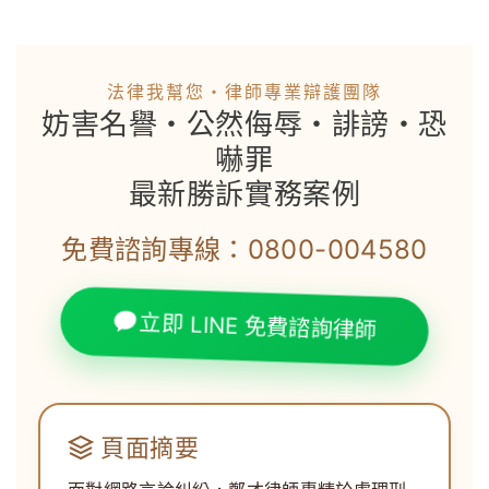
法律我幫您・律師專業辯護團隊
妨害名譽・公然侮辱・誹謗・恐
嚇罪
最新勝訴實務案例
免費諮詢專線：0800-004580
立即 LINE 免費諮詢律師
頁面摘要