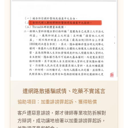
遭網路散播騙感情、吃藥不實謠言
協助項目：加重誹謗罪起訴、獲得賠償
客戶遭惡意誹謗，鄭才律師專業攻防拆解對
方辯詞，成功讓地檢署以加重誹謗罪起訴，