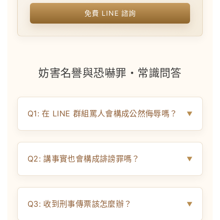
免費 LINE 諮詢
妨害名譽與恐嚇罪・常識問答
Q1: 在 LINE 群組罵人會構成公然侮辱嗎？
Q2: 講事實也會構成誹謗罪嗎？
Q3: 收到刑事傳票該怎麼辦？