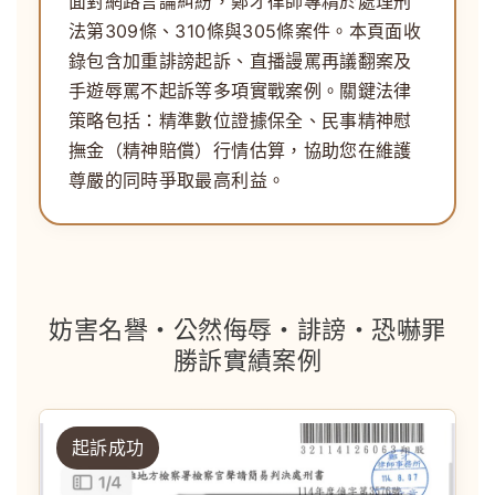
面對網路言論糾紛，
鄭才律師
專精於處理刑
法第309條、310條與305條案件。本頁面收
錄包含
加重誹謗起訴
、
直播謾罵再議翻案
及
手遊辱罵不起訴
等多項實戰案例。關鍵法律
策略包括：精準數位證據保全、民事精神慰
撫金（精神賠償）行情估算，協助您在維護
尊嚴的同時爭取最高利益。
妨害名譽・公然侮辱・誹謗・恐嚇罪
勝訴實績案例
起訴成功