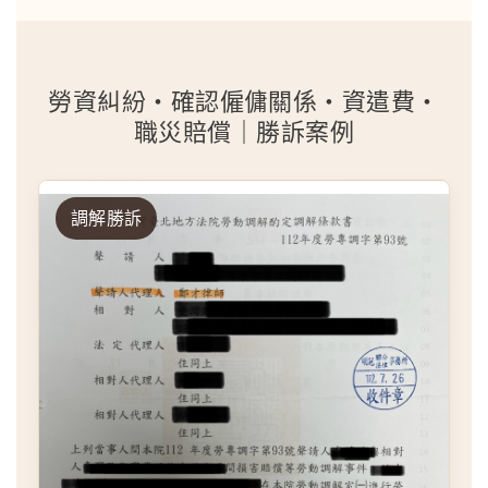
勞資糾紛・確認僱傭關係・資遣費・
職災賠償｜勝訴案例
調解勝訴