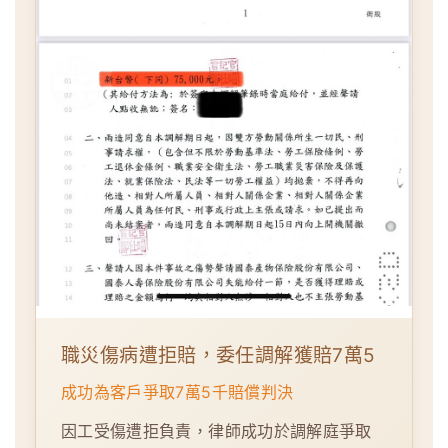
職災傷病遭拒賠，委任調解獲賠7萬5
成功為客戶爭取7萬5千賠償判決
因工受傷遭拒負責，律師成功於調解庭爭取