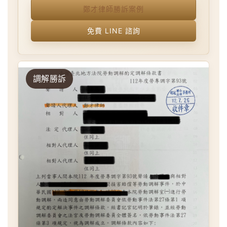
鄭才律師勝訴案例
免費 LINE 諮詢
調解勝訴