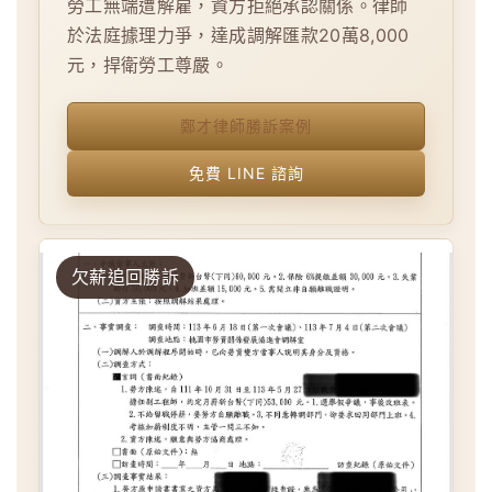
勞工無端遭解雇，資方拒絕承認關係。律師
於法庭據理力爭，達成調解匯款20萬8,000
元，捍衛勞工尊嚴。
鄭才律師勝訴案例
免費 LINE 諮詢
欠薪追回勝訴