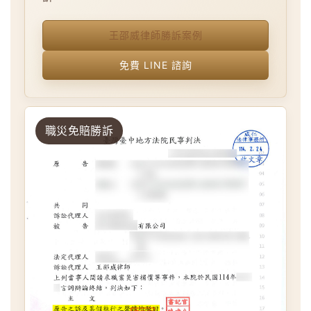
王邵威律師勝訴案例
免費 LINE 諮詢
職災免賠勝訴