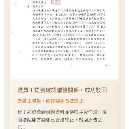
遭員工提告確認僱傭關係，成功駁回
為雇主勝訴，確認關係合法終止
經王邵威律師檢視資料並傳喚主管作證，說
服法院雙方關係已合法終止，駁回原告之
訴。